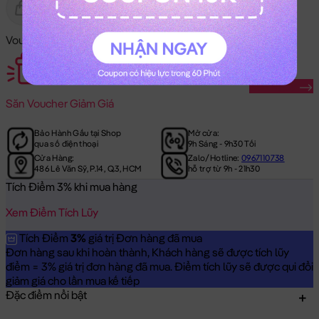
Gửi Tặng
Hết Hàng
Voucher Mã Khuyến Mãi:
Săn Ngay
Săn
Voucher Giảm Giá
Bảo Hành Gấu tại Shop
Mở cửa:
qua số điện thoại
9h Sáng - 9h30 Tối
Cửa Hàng:
Zalo/Hotline:
0967110738
486 Lê Văn Sỹ, P.14, Q.3, HCM
hỗ trợ từ 9h - 21h30
Tích Điểm 3% khi mua hàng
Xem Điểm Tích Lũy
Tích Điểm
3%
giá trị Đơn hàng đã mua
Đơn hàng sau khi hoàn thành, Khách hàng sẽ được tích lũy
điểm = 3% giá trị đơn hàng đã mua. Điểm tích lũy sẽ được qui đổi
giảm giá cho lần mua kế tiếp
Đặc điểm nổi bật