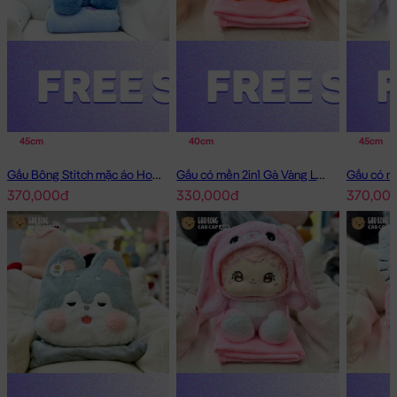
45cm
40cm
45cm
Gấu Bông Stitch mặc áo Hoodie Jean có mền 2in1
Gấu có mền 2in1 Gà Vàng Lông Smooth
370,000đ
330,000đ
370,00