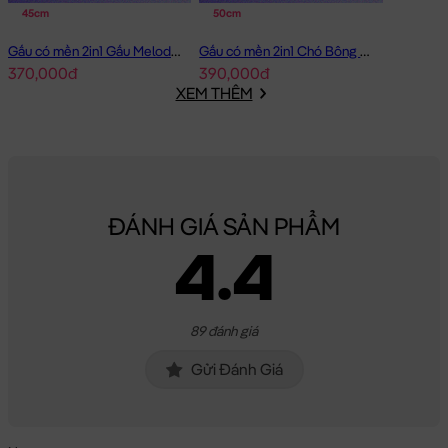
45cm
50cm
Hoàn Tiền - Tích Điểm:
Các Sản Phẩm
Gấu Bông Gối Mền 2in1
Gấu có mền 2in1 Gấu Melody Đầm Hồng Ôm Tim
Gấu có mền 2in1 Chó Bông Mặt Xệ Đội Gà
khi mua hàng bạn sẽ được đăng ký thông tin vào hệ thống, ngay
370,000đ
390,000đ
lập tức bạn sẽ được tích lũy điểm =
3%
giá trị đơn hàng đã mua
XEM THÊM
cho lần mua kế tiếp.
Bảo Hành:
Đặc biệt, với số điện thoại đã đăng ký, Gấu Bông của
bạn mua sẽ được bảo hành đường chỉ may trọn đời tại Shop.
Gấu của bạn bị bung chỉ? bạn cứ mang gấu đến cửa hàng &
ĐÁNH GIÁ SẢN PHẨM
cung cấp số di động là xong. Shop sẽ chăm sóc Gấu của bạn
4.4
tận tình.
Gối mền Doremon dạng hình chữ nhật
sẽ là món quà tặng vô
cùng Dễ Thương dành cho người thân yêu của bạn!
89 đánh giá
Hình ảnh Gối mền Doremon dạng hình chữ nhật, hình ảnh này
Gửi Đánh Giá
là hình THẬT do Shop TỰ CHỤP.