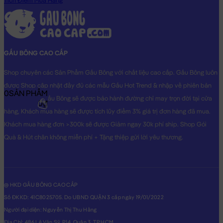
Tích Điểm Mua Hàng
GẤU BÔNG CAO CẤP
Shop chuyên các Sản Phẩm Gấu Bông với chất liệu cao cấp. Gấu Bông luôn
được Shop cập nhật đầy đủ các mẫu Gấu Hot Trend & nhập về phiên bản
0
SẢN PHẨM
Original nhất. Gấu Bông sẽ được bảo hành đường chỉ may trọn đời tại cửa
0₫
hàng, Khách mua hàng sẽ được tích lũy điểm 3% giá trị đơn hàng đã mua.
Khách mua hàng đơn >300k sẽ được Giảm ngay 30k phí ship. Shop Gói
Quà & Hút chân không miễn phí + Tặng thiệp gửi lời yêu thương.
@ HKD GẤU BÔNG CAO CẤP
Số ĐKKD: 41C8025705. Do UBND QUẬN 3 cấp ngày 19/01/2022
Người đại diện: Nguyễn Thị Thu Hằng
Địa Chỉ: 486 Lê Văn Sỹ, P14, Quận 3, TP.HCM