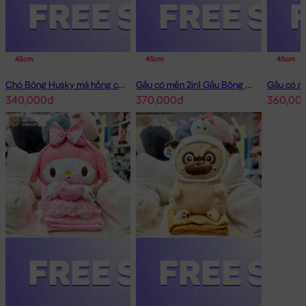
Gối mền Doremon dạng hình chữ nhật
45cm
45cm
45cm
Gối mền Doremon dạng hình chữ nhật đang nằm trong danh
Chó Bông Husky má hồng có mền 2in1
Gấu có mền 2in1 Gấu Bông Little Boy
sách những sản phẩm
Gấu Bông Gối Mền 2in1
BÁN CHẠY và
340,000đ
370,000đ
360,00
đang được các bạn trẻ YÊU THÍCH NHẤT.
Gối mền Doremon dạng hình chữ nhật
được thiết kế với 1 kích
thước Gấu Bông lớn nhỏ khác nhau: 40cm
Cách đo Size Gấu Bông:
Gấu Ngồi (có chân): được đo từ đầu đến mông + từ
mông đến chân (Theo chữ L)
Gấu Dài: được đo từ đầu đến phần dài cuối cùng
Chất Liệu:
Gối mền Doremon dạng hình chữ nhật được làm từ
chất liệu lông cao cấp, bên trong Gấu được nhồi 100% gòn trắng
đàn hồi tinh khiết, giúp Gối mền Doremon dạng hình chữ nhật
rất căng bông, êm ái và cực kì an toàn cho sức khỏe.