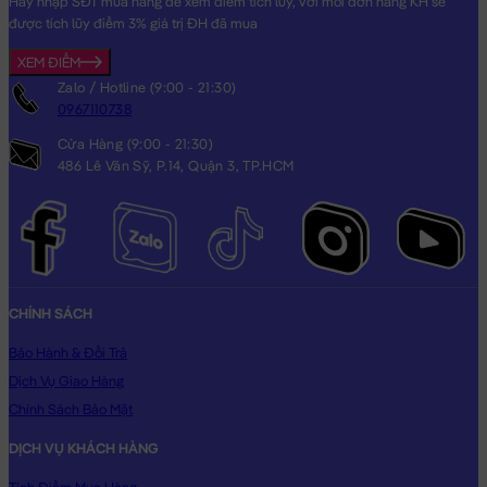
Hãy nhập SĐT mua hàng để xem điểm tích lũy, với mỗi đơn hàng KH sẽ
được tích lũy điểm 3% giá trị ĐH đã mua
XEM ĐIỂM
Zalo / Hotline (9:00 - 21:30)
0967110738
Cửa Hàng (9:00 - 21:30)
486 Lê Văn Sỹ, P.14, Quận 3, TP.HCM
CHÍNH SÁCH
Bảo Hành & Đổi Trả
Dịch Vụ Giao Hàng
Chính Sách Bảo Mật
DỊCH VỤ KHÁCH HÀNG