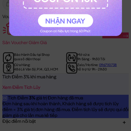
Gửi Tặng
Hết Hàng
Voucher Mã Khuyến Mãi:
Săn Ngay
Săn
Voucher Giảm Giá
Bảo Hành Gấu tại Shop
Mở cửa:
qua số điện thoại
9h Sáng - 9h30 Tối
Cửa Hàng:
Zalo/Hotline:
0967110738
486 Lê Văn Sỹ, P.14, Q.3, HCM
hỗ trợ từ 9h - 21h30
Tích Điểm 3% khi mua hàng
Xem Điểm Tích Lũy
Tích Điểm
3%
giá trị Đơn hàng đã mua
Đơn hàng sau khi hoàn thành, Khách hàng sẽ được tích lũy
điểm = 3% giá trị đơn hàng đã mua. Điểm tích lũy sẽ được qui đổi
giảm giá cho lần mua kế tiếp
Đặc điểm nổi bật