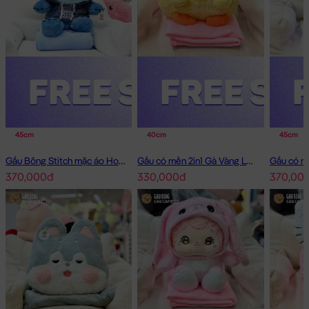
45cm
40cm
45cm
Gấu Bông Stitch mặc áo Hoodie Jean có mền 2in1
Gấu có mền 2in1 Gà Vàng Lông Smooth
370,000đ
330,000đ
370,00