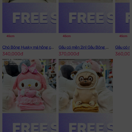
45cm
45cm
45cm
Chó Bông Husky má hồng có mền 2in1
Gấu có mền 2in1 Gấu Bông Little Boy
340,000đ
370,000đ
360,00