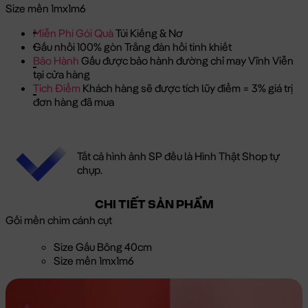
Size mền 1mx1m6
Miễn Phí Gói Quà
Túi Kiếng & Nơ
Gấu nhồi 100% gòn Trắng đàn hồi tinh khiết
Bảo Hành
Gấu được bảo hành đường chỉ may Vĩnh Viễn
tại cửa hàng
Tích Điểm
Khách hàng sẽ được tích lũy điểm = 3% giá trị
đơn hàng đã mua
Tất cả hình ảnh SP đều là Hình Thật Shop tự
chụp.
CHI TIẾT SẢN PHẨM
Gối mền chim cánh cụt
Size Gấu Bông 40cm
Size mền 1mx1m6