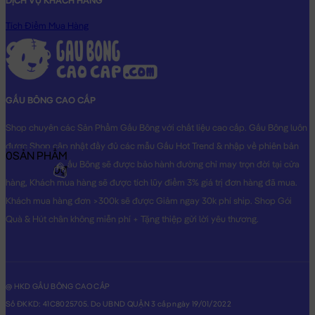
DỊCH VỤ KHÁCH HÀNG
Gối mền chim cánh cụt
sẽ là món quà tặng vô cùng Dễ Thương
Tích Điểm Mua Hàng
dành cho người thân yêu của bạn!
Hình ảnh Gối mền chim cánh cụt, hình ảnh này là hình THẬT do
Shop TỰ CHỤP.
GẤU BÔNG CAO CẤP
Shop chuyên các Sản Phẩm Gấu Bông với chất liệu cao cấp. Gấu Bông luôn
được Shop cập nhật đầy đủ các mẫu Gấu Hot Trend & nhập về phiên bản
0
SẢN PHẨM
Original nhất. Gấu Bông sẽ được bảo hành đường chỉ may trọn đời tại cửa
0₫
hàng, Khách mua hàng sẽ được tích lũy điểm 3% giá trị đơn hàng đã mua.
Khách mua hàng đơn >300k sẽ được Giảm ngay 30k phí ship. Shop Gói
Quà & Hút chân không miễn phí + Tặng thiệp gửi lời yêu thương.
@ HKD GẤU BÔNG CAO CẤP
Số ĐKKD: 41C8025705. Do UBND QUẬN 3 cấp ngày 19/01/2022