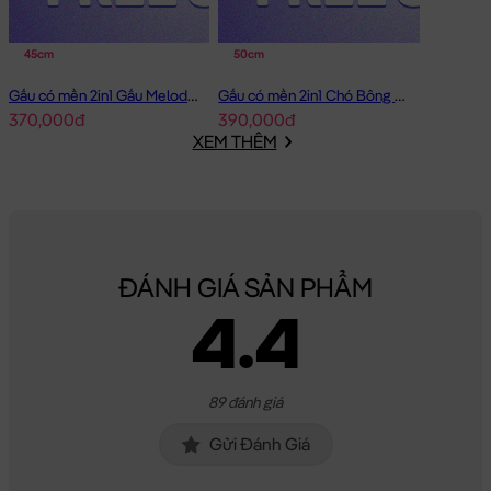
45cm
50cm
Gấu có mền 2in1 Gấu Melody Đầm Hồng Ôm Tim
Gấu có mền 2in1 Chó Bông Mặt Xệ Đội Gà
370,000đ
390,000đ
XEM THÊM
ĐÁNH GIÁ SẢN PHẨM
4.4
89 đánh giá
Gửi Đánh Giá