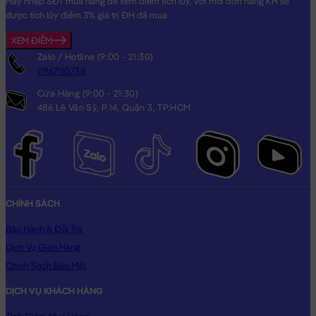
Hãy nhập SĐT mua hàng để xem điểm tích lũy, với mỗi đơn hàng KH sẽ
chất liệu lông cao cấp, bên trong Gấu được nhồi 100% gòn trắng
được tích lũy điểm 3% giá trị ĐH đã mua
đàn hồi tinh khiết, giúp Gối Mền Búp Bê Cosplay Khủng Long rất
XEM ĐIỂM
căng bông, êm ái và cực kì an toàn cho sức khỏe.
Zalo / Hotline (9:00 - 21:30)
0967110738
Hoàn Tiền - Tích Điểm:
Các Sản Phẩm
Gấu Bông Gối Mền 2in1
Cửa Hàng (9:00 - 21:30)
khi mua hàng bạn sẽ được đăng ký thông tin vào hệ thống, ngay
486 Lê Văn Sỹ, P.14, Quận 3, TP.HCM
lập tức bạn sẽ được tích lũy điểm =
3%
giá trị đơn hàng đã mua
cho lần mua kế tiếp.
Bảo Hành:
Đặc biệt, với số điện thoại đã đăng ký, Gấu Bông của
bạn mua sẽ được bảo hành đường chỉ may trọn đời tại Shop.
Gấu của bạn bị bung chỉ? bạn cứ mang gấu đến cửa hàng &
CHÍNH SÁCH
cung cấp số di động là xong. Shop sẽ chăm sóc Gấu của bạn
Bảo Hành & Đổi Trả
tận tình.
Dịch Vụ Giao Hàng
Gối Mền Búp Bê Cosplay Khủng Long
sẽ là món quà tặng vô
Chính Sách Bảo Mật
cùng Dễ Thương dành cho người thân yêu của bạn!
DỊCH VỤ KHÁCH HÀNG
Hình ảnh Gối Mền Búp Bê Cosplay Khủng Long, hình ảnh này là