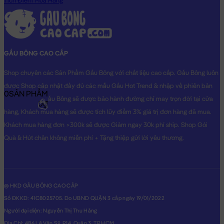
Tích Điểm Mua Hàng
hình THẬT do Shop TỰ CHỤP.
GẤU BÔNG CAO CẤP
Shop chuyên các Sản Phẩm Gấu Bông với chất liệu cao cấp. Gấu Bông luôn
được Shop cập nhật đầy đủ các mẫu Gấu Hot Trend & nhập về phiên bản
0
SẢN PHẨM
Original nhất. Gấu Bông sẽ được bảo hành đường chỉ may trọn đời tại cửa
0₫
hàng, Khách mua hàng sẽ được tích lũy điểm 3% giá trị đơn hàng đã mua.
Khách mua hàng đơn >300k sẽ được Giảm ngay 30k phí ship. Shop Gói
Quà & Hút chân không miễn phí + Tặng thiệp gửi lời yêu thương.
@ HKD GẤU BÔNG CAO CẤP
Số ĐKKD: 41C8025705. Do UBND QUẬN 3 cấp ngày 19/01/2022
Người đại diện: Nguyễn Thị Thu Hằng
Địa Chỉ: 486 Lê Văn Sỹ, P14, Quận 3, TP.HCM