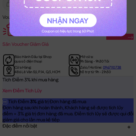
Gửi Tặng
Hết Hàng
Voucher Mã Khuyến Mãi:
Săn Ngay
Săn
Voucher Giảm Giá
Bảo Hành Gấu tại Shop
Mở cửa:
qua số điện thoại
9h Sáng - 9h30 Tối
Cửa Hàng:
Zalo/Hotline:
0967110738
486 Lê Văn Sỹ, P.14, Q.3, HCM
hỗ trợ từ 9h - 21h30
Tích Điểm 3% khi mua hàng
Xem Điểm Tích Lũy
Tích Điểm
3%
giá trị Đơn hàng đã mua
Đơn hàng sau khi hoàn thành, Khách hàng sẽ được tích lũy
điểm = 3% giá trị đơn hàng đã mua. Điểm tích lũy sẽ được qui đổi
giảm giá cho lần mua kế tiếp
Đặc điểm nổi bật