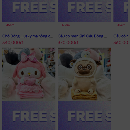
45cm
45cm
45cm
Chó Bông Husky má hồng có mền 2in1
Gấu có mền 2in1 Gấu Bông Little Boy
340,000đ
370,000đ
360,00