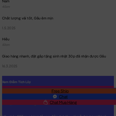
Nam
40cm
Chất lượng vải tốt, Gấu êm mịn
1.5.2025
Gối Mền Búp Bê Cosplay Khủng Long
Hiếu
50cm
Gối Mền Búp Bê Cosplay Khủng Long đang nằm trong danh
sách những sản phẩm
Gấu Bông Gối Mền 2in1
BÁN CHẠY và
Giao hàng nhanh, đặt gấp tặng sinh nhật 30p đã nhận được Gấu
đang được các bạn trẻ YÊU THÍCH NHẤT.
16.3.2025
Gối Mền Búp Bê Cosplay Khủng Long
được thiết kế với 1 kích
thước Gấu Bông lớn nhỏ khác nhau: 40cm
Cách đo Size Gấu Bông:
Xem Điểm Tích Lũy
Gấu Ngồi (có chân): được đo từ đầu đến mông + từ
Free Ship
SĐT
mông đến chân (Theo chữ L)
Chat
Gấu Dài: được đo từ đầu đến phần dài cuối cùng
Chat Mua Hàng
Chất Liệu:
Gối Mền Búp Bê Cosplay Khủng Long được làm từ