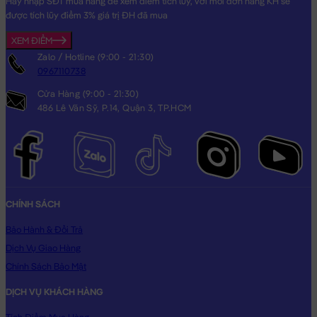
Hãy nhập SĐT mua hàng để xem điểm tích lũy, với mỗi đơn hàng KH sẽ
được tích lũy điểm 3% giá trị ĐH đã mua
XEM ĐIỂM
Zalo / Hotline (9:00 - 21:30)
0967110738
Cửa Hàng (9:00 - 21:30)
486 Lê Văn Sỹ, P.14, Quận 3, TP.HCM
CHÍNH SÁCH
Bảo Hành & Đổi Trả
Dịch Vụ Giao Hàng
Chính Sách Bảo Mật
DỊCH VỤ KHÁCH HÀNG