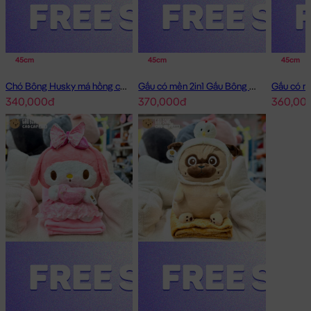
45cm
45cm
45cm
Chó Bông Husky má hồng có mền 2in1
Gấu có mền 2in1 Gấu Bông Little Boy
340,000đ
370,000đ
360,00
Gối mền 2in1 Voi Bông nằm