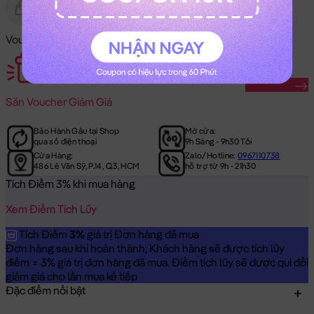
Gửi Tặng
Hết Hàng
Voucher Mã Khuyến Mãi:
Săn Ngay
Săn
Voucher Giảm Giá
Bảo Hành Gấu tại Shop
Mở cửa:
qua số điện thoại
9h Sáng - 9h30 Tối
Cửa Hàng:
Zalo/Hotline:
0967110738
486 Lê Văn Sỹ, P.14, Q.3, HCM
hỗ trợ từ 9h - 21h30
Tích Điểm 3% khi mua hàng
Xem Điểm Tích Lũy
Tích Điểm
3%
giá trị Đơn hàng đã mua
Đơn hàng sau khi hoàn thành, Khách hàng sẽ được tích lũy
điểm = 3% giá trị đơn hàng đã mua. Điểm tích lũy sẽ được qui đổi
giảm giá cho lần mua kế tiếp
Đặc điểm nổi bật