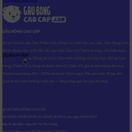
Tích Điểm Mua Hàng
GẤU BÔNG CAO CẤP
Shop chuyên các Sản Phẩm Gấu Bông với chất liệu cao cấp. Gấu Bông luôn
được Shop cập nhật đầy đủ các mẫu Gấu Hot Trend & nhập về phiên bản
0
SẢN PHẨM
Original nhất. Gấu Bông sẽ được bảo hành đường chỉ may trọn đời tại cửa
0₫
hàng, Khách mua hàng sẽ được tích lũy điểm 3% giá trị đơn hàng đã mua.
Khách mua hàng đơn >300k sẽ được Giảm ngay 30k phí ship. Shop Gói
Quà & Hút chân không miễn phí + Tặng thiệp gửi lời yêu thương.
@ HKD GẤU BÔNG CAO CẤP
Số ĐKKD: 41C8025705. Do UBND QUẬN 3 cấp ngày 19/01/2022
Người đại diện: Nguyễn Thị Thu Hằng
Địa Chỉ: 486 Lê Văn Sỹ, P14, Quận 3, TP.HCM