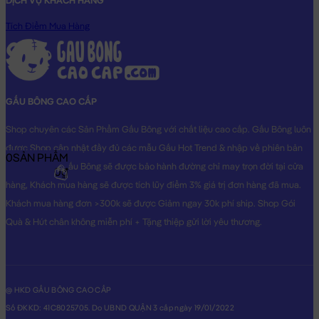
DỊCH VỤ KHÁCH HÀNG
Tích Điểm Mua Hàng
GẤU BÔNG CAO CẤP
Shop chuyên các Sản Phẩm Gấu Bông với chất liệu cao cấp. Gấu Bông luôn
được Shop cập nhật đầy đủ các mẫu Gấu Hot Trend & nhập về phiên bản
0
SẢN PHẨM
Original nhất. Gấu Bông sẽ được bảo hành đường chỉ may trọn đời tại cửa
0₫
hàng, Khách mua hàng sẽ được tích lũy điểm 3% giá trị đơn hàng đã mua.
Khách mua hàng đơn >300k sẽ được Giảm ngay 30k phí ship. Shop Gói
Quà & Hút chân không miễn phí + Tặng thiệp gửi lời yêu thương.
@ HKD GẤU BÔNG CAO CẤP
Số ĐKKD: 41C8025705. Do UBND QUẬN 3 cấp ngày 19/01/2022