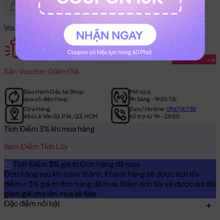
Gửi Tặng
Hết Hàng
Voucher Mã Khuyến Mãi:
Săn Ngay
Săn
Voucher Giảm Giá
Bảo Hành Gấu tại Shop
Mở cửa:
qua số điện thoại
9h Sáng - 9h30 Tối
Cửa Hàng:
Zalo/Hotline:
0967110738
486 Lê Văn Sỹ, P.14, Q.3, HCM
hỗ trợ từ 9h - 21h30
Tích Điểm 3% khi mua hàng
Xem Điểm Tích Lũy
Tích Điểm
3%
giá trị Đơn hàng đã mua
Đơn hàng sau khi hoàn thành, Khách hàng sẽ được tích lũy
điểm = 3% giá trị đơn hàng đã mua. Điểm tích lũy sẽ được qui đổi
giảm giá cho lần mua kế tiếp
Đặc điểm nổi bật