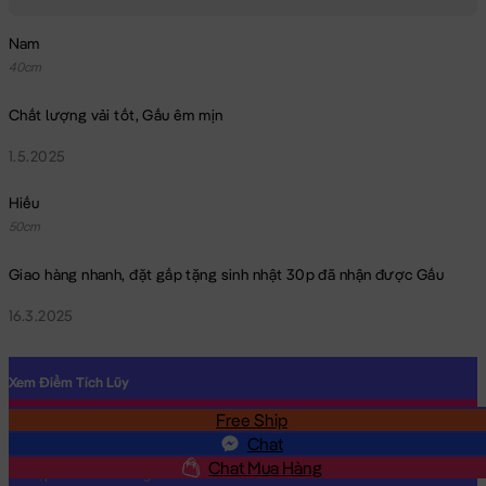
Nam
40cm
Chất lượng vải tốt, Gấu êm mịn
1.5.2025
Gối mền 2in1 Doremon đội nón Noel
Hiếu
50cm
Giao hàng nhanh, đặt gấp tặng sinh nhật 30p đã nhận được Gấu
16.3.2025
Xem Điểm Tích Lũy
Free Ship
SĐT
Chat
Chat Mua Hàng