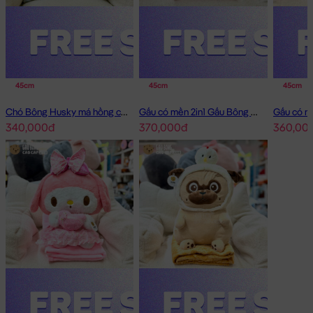
45cm
45cm
45cm
Chó Bông Husky má hồng có mền 2in1
Gấu có mền 2in1 Gấu Bông Little Boy
340,000đ
370,000đ
360,00