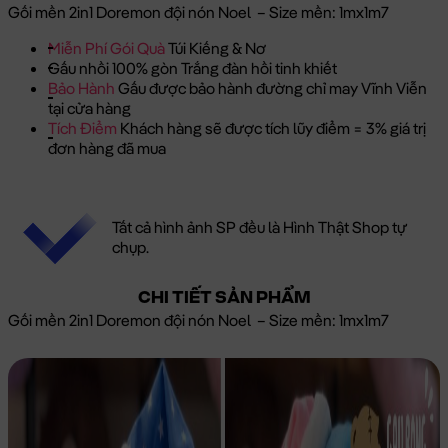
Gối mền 2in1 Doremon đội nón Noel – Size mền: 1mx1m7
Miễn Phí Gói Quà
Túi Kiếng & Nơ
Gấu nhồi 100% gòn Trắng đàn hồi tinh khiết
Bảo Hành
Gấu được bảo hành đường chỉ may Vĩnh Viễn
tại cửa hàng
Tích Điểm
Khách hàng sẽ được tích lũy điểm = 3% giá trị
đơn hàng đã mua
Tất cả hình ảnh SP đều là Hình Thật Shop tự
chụp.
CHI TIẾT SẢN PHẨM
Gối mền 2in1 Doremon đội nón Noel – Size mền: 1mx1m7