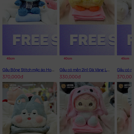
45cm
40cm
45cm
Gấu Bông Stitch mặc áo Hoodie Jean có mền 2in1
Gấu có mền 2in1 Gà Vàng Lông Smooth
370,000đ
330,000đ
370,00