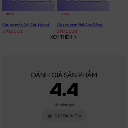
45cm
50cm
Gấu có mền 2in1 Gấu Melody Đầm Hồng Ôm Tim
Gấu có mền 2in1 Chó Bông Mặt Xệ Đội Gà
370,000đ
390,000đ
XEM THÊM
ĐÁNH GIÁ SẢN PHẨM
4.4
89 đánh giá
Gửi Đánh Giá