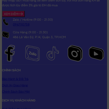
Hãy nhập SĐT mua hàng để xem điểm tích lũy, với mỗi đơn hàng KH sẽ
được tích lũy điểm 3% giá trị ĐH đã mua
XEM ĐIỂM
Zalo / Hotline (9:00 - 21:30)
0967110738
Cửa Hàng (9:00 - 21:30)
486 Lê Văn Sỹ, P.14, Quận 3, TP.HCM
CHÍNH SÁCH
Bảo Hành & Đổi Trả
Dịch Vụ Giao Hàng
Chính Sách Bảo Mật
DỊCH VỤ KHÁCH HÀNG