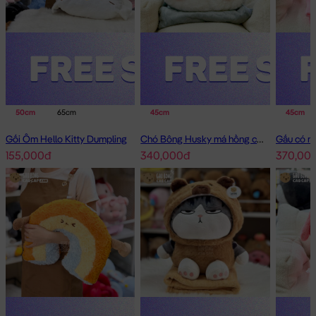
50cm
65cm
45cm
45cm
Gối Ôm Hello Kitty Dumpling
Chó Bông Husky má hồng có mền 2in1
155,000đ
340,000đ
370,00
Gối chữ U SHIN