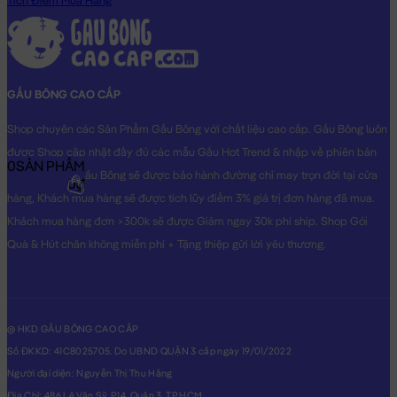
Tích Điểm Mua Hàng
GẤU BÔNG CAO CẤP
Shop chuyên các Sản Phẩm Gấu Bông với chất liệu cao cấp. Gấu Bông luôn
được Shop cập nhật đầy đủ các mẫu Gấu Hot Trend & nhập về phiên bản
0
SẢN PHẨM
Original nhất. Gấu Bông sẽ được bảo hành đường chỉ may trọn đời tại cửa
0₫
hàng, Khách mua hàng sẽ được tích lũy điểm 3% giá trị đơn hàng đã mua.
Khách mua hàng đơn >300k sẽ được Giảm ngay 30k phí ship. Shop Gói
Quà & Hút chân không miễn phí + Tặng thiệp gửi lời yêu thương.
@ HKD GẤU BÔNG CAO CẤP
Số ĐKKD: 41C8025705. Do UBND QUẬN 3 cấp ngày 19/01/2022
Người đại diện: Nguyễn Thị Thu Hằng
Địa Chỉ: 486 Lê Văn Sỹ, P14, Quận 3, TP.HCM