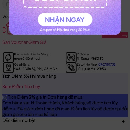
Gửi Tặng
Hết Hàng
Voucher Mã Khuyến Mãi:
Săn Ngay
Săn
Voucher Giảm Giá
Bảo Hành Gấu tại Shop
Mở cửa:
qua số điện thoại
9h Sáng - 9h30 Tối
Cửa Hàng:
Zalo/Hotline:
0967110738
486 Lê Văn Sỹ, P.14, Q.3, HCM
hỗ trợ từ 9h - 21h30
Tích Điểm 3% khi mua hàng
Xem Điểm Tích Lũy
Tích Điểm
3%
giá trị Đơn hàng đã mua
Đơn hàng sau khi hoàn thành, Khách hàng sẽ được tích lũy
điểm = 3% giá trị đơn hàng đã mua. Điểm tích lũy sẽ được qui đổi
giảm giá cho lần mua kế tiếp
Đặc điểm nổi bật