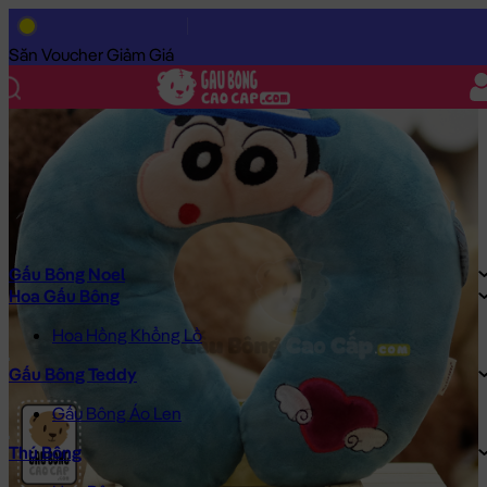
Trang Chủ
/
Gấu Bông Cao Cấp
/
Gối ôm
/
Gối chữ U – Shin
Săn Voucher Giảm Giá
Gấu Bông Noel
Hoa Gấu Bông
Hoa Hồng Khổng Lồ
Gấu Bông Teddy
Gấu Bông Áo Len
Thú Bông