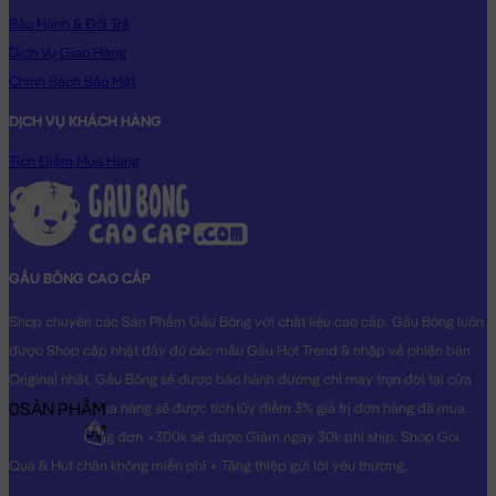
Bảo Hành & Đổi Trả
Dịch Vụ Giao Hàng
Chính Sách Bảo Mật
DỊCH VỤ KHÁCH HÀNG
Tích Điểm Mua Hàng
GẤU BÔNG CAO CẤP
Shop chuyên các Sản Phẩm Gấu Bông với chất liệu cao cấp. Gấu Bông luôn
được Shop cập nhật đầy đủ các mẫu Gấu Hot Trend & nhập về phiên bản
Original nhất. Gấu Bông sẽ được bảo hành đường chỉ may trọn đời tại cửa
0
SẢN PHẨM
hàng, Khách mua hàng sẽ được tích lũy điểm 3% giá trị đơn hàng đã mua.
0₫
Khách mua hàng đơn >300k sẽ được Giảm ngay 30k phí ship. Shop Gói
Quà & Hút chân không miễn phí + Tặng thiệp gửi lời yêu thương.