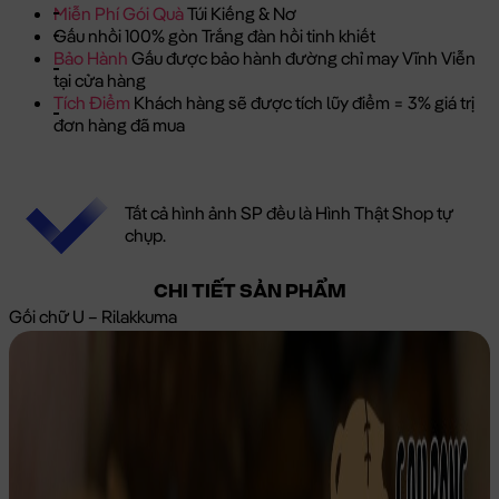
Miễn Phí Gói Quà
Túi Kiếng & Nơ
Gấu nhồi 100% gòn Trắng đàn hồi tinh khiết
Bảo Hành
Gấu được bảo hành đường chỉ may Vĩnh Viễn
tại cửa hàng
Tích Điểm
Khách hàng sẽ được tích lũy điểm = 3% giá trị
đơn hàng đã mua
Tất cả hình ảnh SP đều là Hình Thật Shop tự
chụp.
CHI TIẾT SẢN PHẨM
Gối chữ U – Rilakkuma