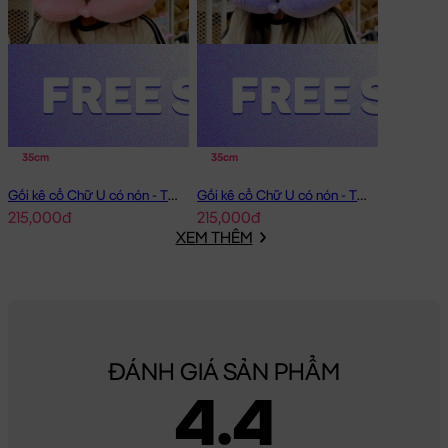
35cm
35cm
Gối kê cổ Chữ U có nón - Thỏ Melody
Gối kê cổ Chữ U có nón - Thỏ Kuromi
215,000đ
215,000đ
XEM THÊM
ĐÁNH GIÁ SẢN PHẨM
4.4