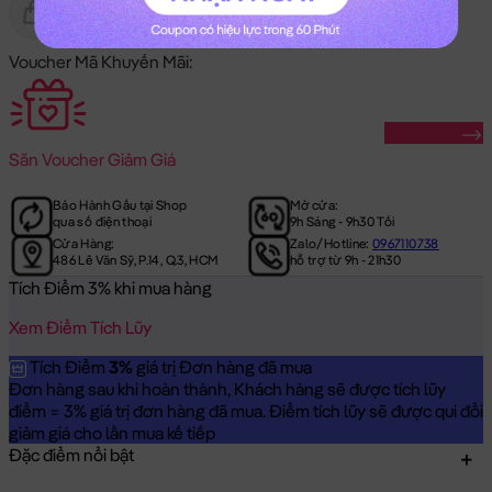
Gửi Tặng
Hết Hàng
Voucher Mã Khuyến Mãi:
Săn Ngay
Săn
Voucher Giảm Giá
Bảo Hành Gấu tại Shop
Mở cửa:
qua số điện thoại
9h Sáng - 9h30 Tối
Cửa Hàng:
Zalo/Hotline:
0967110738
486 Lê Văn Sỹ, P.14, Q.3, HCM
hỗ trợ từ 9h - 21h30
Tích Điểm 3% khi mua hàng
Xem Điểm Tích Lũy
Tích Điểm
3%
giá trị Đơn hàng đã mua
Đơn hàng sau khi hoàn thành, Khách hàng sẽ được tích lũy
điểm = 3% giá trị đơn hàng đã mua. Điểm tích lũy sẽ được qui đổi
giảm giá cho lần mua kế tiếp
Đặc điểm nổi bật