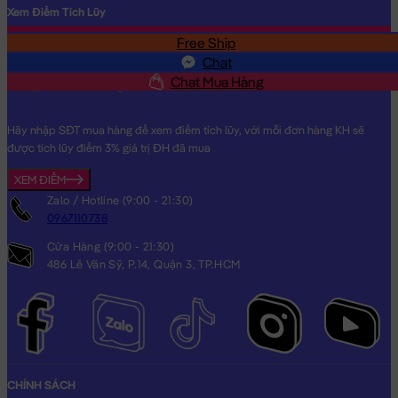
Xem Điểm Tích Lũy
Free Ship
SĐT
Chat
Chat Mua Hàng
Hãy nhập SĐT mua hàng để xem điểm tích lũy, với mỗi đơn hàng KH sẽ
được tích lũy điểm 3% giá trị ĐH đã mua
XEM ĐIỂM
Zalo / Hotline (9:00 - 21:30)
0967110738
Cửa Hàng (9:00 - 21:30)
486 Lê Văn Sỹ, P.14, Quận 3, TP.HCM
CHÍNH SÁCH