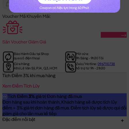
Gửi Tặng
Hết Hàng
Voucher Mã Khuyến Mãi:
Săn Ngay
Săn
Voucher Giảm Giá
Bảo Hành Gấu tại Shop
Mở cửa:
qua số điện thoại
9h Sáng - 9h30 Tối
Cửa Hàng:
Zalo/Hotline:
0967110738
486 Lê Văn Sỹ, P.14, Q.3, HCM
hỗ trợ từ 9h - 21h30
Tích Điểm 3% khi mua hàng
Xem Điểm Tích Lũy
Tích Điểm
3%
giá trị Đơn hàng đã mua
Đơn hàng sau khi hoàn thành, Khách hàng sẽ được tích lũy
điểm = 3% giá trị đơn hàng đã mua. Điểm tích lũy sẽ được qui đổi
giảm giá cho lần mua kế tiếp
Đặc điểm nổi bật