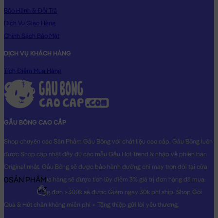
Bảo Hành & Đổi Trả
Dịch Vụ Giao Hàng
Chính Sách Bảo Mật
DỊCH VỤ KHÁCH HÀNG
Tích Điểm Mua Hàng
GẤU BÔNG CAO CẤP
Shop chuyên các Sản Phẩm Gấu Bông với chất liệu cao cấp. Gấu Bông luôn
được Shop cập nhật đầy đủ các mẫu Gấu Hot Trend & nhập về phiên bản
Original nhất. Gấu Bông sẽ được bảo hành đường chỉ may trọn đời tại cửa
0
SẢN PHẨM
hàng, Khách mua hàng sẽ được tích lũy điểm 3% giá trị đơn hàng đã mua.
0₫
Khách mua hàng đơn >300k sẽ được Giảm ngay 30k phí ship. Shop Gói
Quà & Hút chân không miễn phí + Tặng thiệp gửi lời yêu thương.