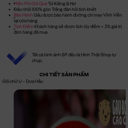
Miễn Phí Gói Quà
Túi Kiếng & Nơ
Gấu nhồi 100% gòn Trắng đàn hồi tinh khiết
Bảo Hành
Gấu được bảo hành đường chỉ may Vĩnh Viễn
tại cửa hàng
Tích Điểm
Khách hàng sẽ được tích lũy điểm = 3% giá trị
đơn hàng đã mua
Tất cả hình ảnh SP đều là Hình Thật Shop tự
chụp.
CHI TIẾT SẢN PHẨM
Gối chữ U – Dưa Hấu