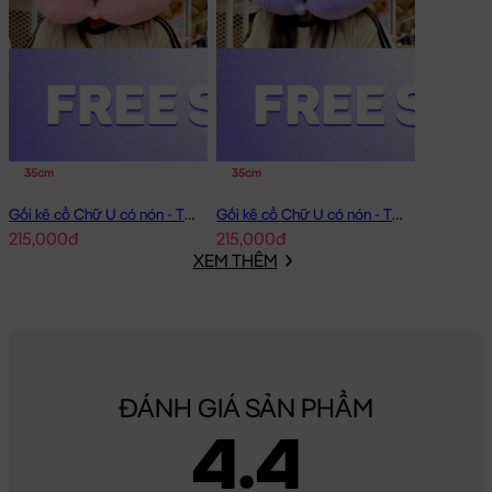
35cm
35cm
Gối kê cổ Chữ U có nón - Thỏ Melody
Gối kê cổ Chữ U có nón - Thỏ Kuromi
215,000đ
215,000đ
XEM THÊM
ĐÁNH GIÁ SẢN PHẨM
4.4