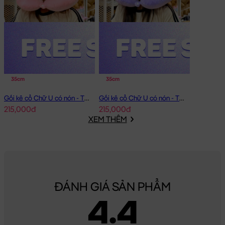
35cm
35cm
Gối kê cổ Chữ U có nón - Thỏ Melody
Gối kê cổ Chữ U có nón - Thỏ Kuromi
215,000đ
215,000đ
XEM THÊM
ĐÁNH GIÁ SẢN PHẨM
4.4