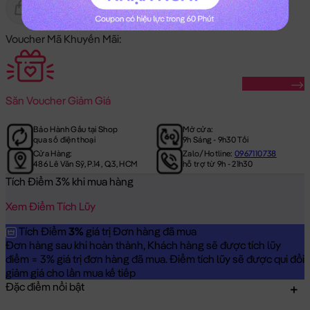
Gửi Tặng
Hết Hàng
Voucher Mã Khuyến Mãi:
Săn Ngay
Săn
Voucher Giảm Giá
Bảo Hành Gấu tại Shop
Mở cửa:
qua số điện thoại
9h Sáng - 9h30 Tối
Cửa Hàng:
Zalo/Hotline:
0967110738
486 Lê Văn Sỹ, P.14, Q.3, HCM
hỗ trợ từ 9h - 21h30
Tích Điểm 3% khi mua hàng
Xem Điểm Tích Lũy
Tích Điểm
3%
giá trị Đơn hàng đã mua
Đơn hàng sau khi hoàn thành, Khách hàng sẽ được tích lũy
điểm = 3% giá trị đơn hàng đã mua. Điểm tích lũy sẽ được qui đổi
giảm giá cho lần mua kế tiếp
Đặc điểm nổi bật