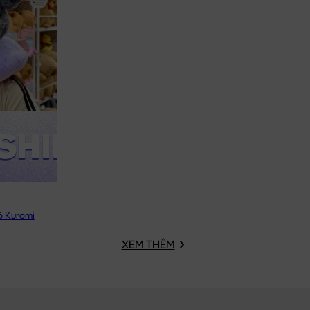
ỏ Kuromi
XEM THÊM