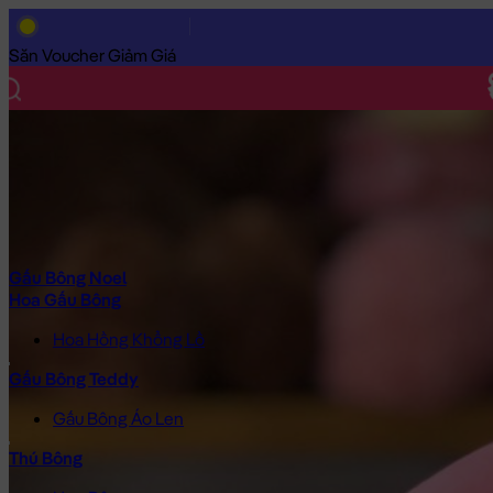
Trang Chủ
/
Gấu Bông Cao Cấp
/
Gối ôm
/
Gối Chữ U
/
Gối Chữ 
Săn Voucher Giảm Giá
Gấu Bông Noel
Hoa Gấu Bông
Hoa Hồng Khổng Lồ
Gấu Bông Teddy
Gấu Bông Áo Len
Thú Bông