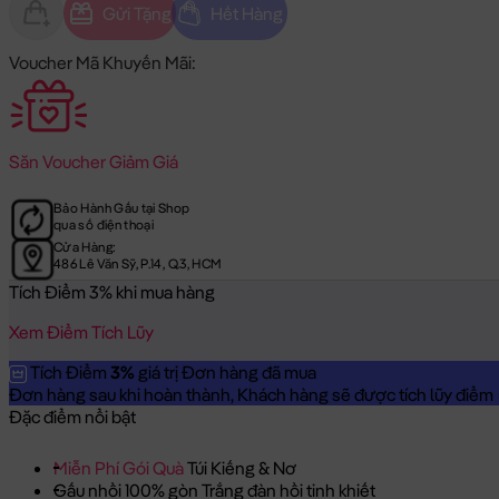
Gửi Tặng
Hết Hàng
Voucher Mã Khuyến Mãi:
Săn
Voucher Giảm Giá
Bảo Hành Gấu tại Shop
qua số điện thoại
Cửa Hàng:
486 Lê Văn Sỹ, P.14, Q.3, HCM
Tích Điểm 3% khi mua hàng
Xem Điểm Tích Lũy
Tích Điểm
3%
giá trị Đơn hàng đã mua
Đơn hàng sau khi hoàn thành, Khách hàng sẽ được tích lũy điểm = 
Đặc điểm nổi bật
Miễn Phí Gói Quà
Túi Kiếng & Nơ
Gấu nhồi 100% gòn Trắng đàn hồi tinh khiết