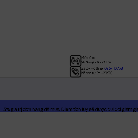
Mở cửa:
9h Sáng - 9h30 Tối
Zalo/Hotline:
0967110738
hỗ trợ từ 9h - 21h30
3% giá trị đơn hàng đã mua. Điểm tích lũy sẽ được qui đổi giảm giá