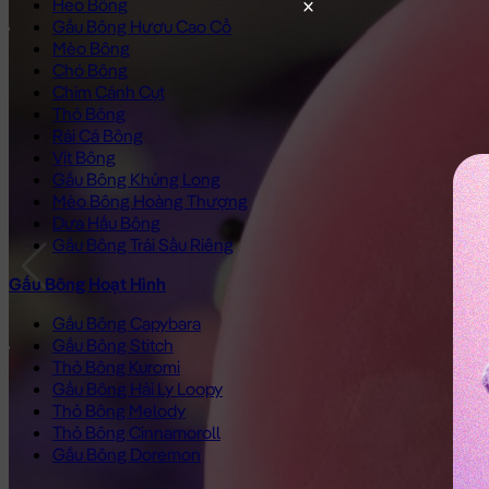
Heo Bông
Gấu Bông Hươu Cao Cổ
Mèo Bông
Chó Bông
Chim Cánh Cụt
Thỏ Bông
Rái Cá Bông
Vịt Bông
Gấu Bông Khủng Long
Mèo Bông Hoàng Thượng
Dưa Hấu Bông
Gấu Bông Trái Sầu Riêng
Gấu Bông Hoạt Hình
Gấu Bông Capybara
Gấu Bông Stitch
Thỏ Bông Kuromi
Gấu Bông Hải Ly Loopy
Thỏ Bông Melody
Thỏ Bông Cinnamoroll
Gấu Bông Doremon