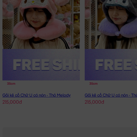
35cm
35cm
Gối kê cổ Chữ U có nón - Thỏ Melody
Gối kê cổ Chữ U có nón - Th
215,000đ
215,000đ