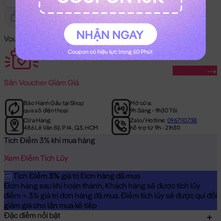
Gửi Tặng
Hết Hàng
Voucher Mã Khuyến Mãi:
Săn Ngay
Săn
Voucher Giảm Giá
Bảo Hành Gấu tại Shop
Mở cửa:
qua số điện thoại
9h Sáng - 9h30 Tối
Cửa Hàng:
Zalo/Hotline:
0967110738
486 Lê Văn Sỹ, P.14, Q.3, HCM
hỗ trợ từ 9h - 21h30
Tích Điểm 3% khi mua hàng
Xem Điểm Tích Lũy
Tích Điểm
3%
giá trị Đơn hàng đã mua
Đơn hàng sau khi hoàn thành, Khách hàng sẽ được tích lũy
điểm = 3% giá trị đơn hàng đã mua. Điểm tích lũy sẽ được qui đổi
giảm giá cho lần mua kế tiếp
Đặc điểm nổi bật