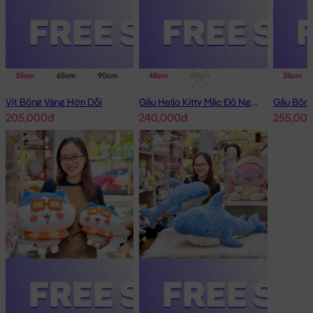
35cm
65cm
90cm
45cm
80cm
35cm
Vịt Bông Vàng Hờn Dỗi
Gấu Hello Kitty Mặc Đồ Ngủ Thêu Sao
205,000đ
240,000đ
255,00