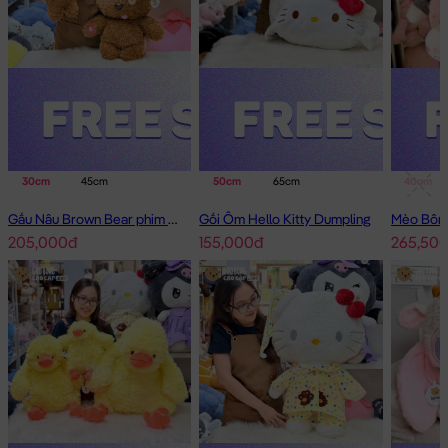
30cm
45cm
50cm
65cm
40cm
Gấu Nâu Brown Bear phim Minions
Gối Ôm Hello Kitty Dumpling
205,000đ
155,000đ
265,50