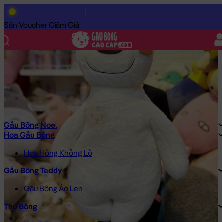
Trang Chủ
/
Gấu Bông Cao Cấp
/
Gấu Bông
/
Gấu tuyết Bắc Cực
Săn Voucher Giảm Giá
Gấu Bông Noel
Hoa Gấu Bông
Hoa Hồng Khổng Lồ
Gấu Bông Teddy
Gấu Bông Áo Len
Thú Bông