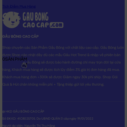
Tích Điểm Mua Hàng
GẤU BÔNG CAO CẤP
Shop chuyên các Sản Phẩm Gấu Bông với chất liệu cao cấp. Gấu Bông luôn
được Shop cập nhật đầy đủ các mẫu Gấu Hot Trend & nhập về phiên bản
0
SẢN PHẨM
Original nhất. Gấu Bông sẽ được bảo hành đường chỉ may trọn đời tại cửa
0₫
hàng, Khách mua hàng sẽ được tích lũy điểm 3% giá trị đơn hàng đã mua.
Gấu tuyết bắc cực
Khách mua hàng đơn >300k sẽ được Giảm ngay 30k phí ship. Shop Gói
Quà & Hút chân không miễn phí + Tặng thiệp gửi lời yêu thương.
Gấu tuyết Bắc Cực đang nằm trong danh sách những sản phẩm
Gấu Bông
BÁN CHẠY và đang được các bạn trẻ YÊU THÍCH
NHẤT.
@ HKD GẤU BÔNG CAO CẤP
Gấu tuyết Bắc Cực
được thiết kế với 2 kích thước Gấu Bông lớn
Số ĐKKD: 41C8025705. Do UBND QUẬN 3 cấp ngày 19/01/2022
nhỏ khác nhau: 95cm, 50cm
Người đại diện: Nguyễn Thị Thu Hằng