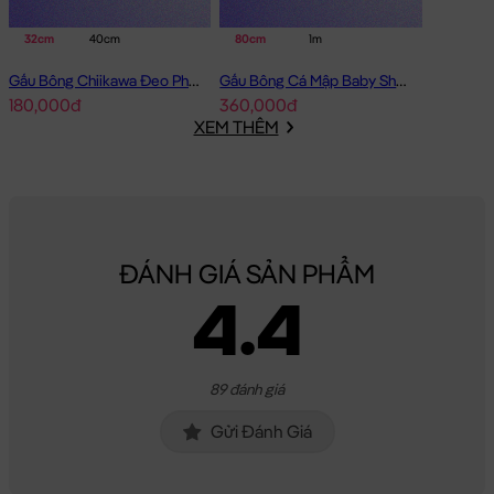
32cm
40cm
80cm
1m
Gấu Bông Chiikawa Đeo Phao - Cam
Gấu Bông Cá Mập Baby Shark lông mịn
180,000đ
360,000đ
XEM THÊM
ĐÁNH GIÁ SẢN PHẨM
4.4
89 đánh giá
Gửi Đánh Giá