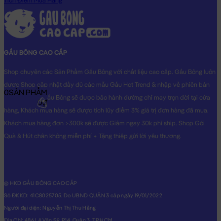
Tích Điểm Mua Hàng
này là hình THẬT do Shop TỰ CHỤP.
GẤU BÔNG CAO CẤP
Shop chuyên các Sản Phẩm Gấu Bông với chất liệu cao cấp. Gấu Bông luôn
được Shop cập nhật đầy đủ các mẫu Gấu Hot Trend & nhập về phiên bản
0
SẢN PHẨM
Original nhất. Gấu Bông sẽ được bảo hành đường chỉ may trọn đời tại cửa
0₫
hàng, Khách mua hàng sẽ được tích lũy điểm 3% giá trị đơn hàng đã mua.
Khách mua hàng đơn >300k sẽ được Giảm ngay 30k phí ship. Shop Gói
Quà & Hút chân không miễn phí + Tặng thiệp gửi lời yêu thương.
@ HKD GẤU BÔNG CAO CẤP
Số ĐKKD: 41C8025705. Do UBND QUẬN 3 cấp ngày 19/01/2022
Người đại diện: Nguyễn Thị Thu Hằng
Địa Chỉ: 486 Lê Văn Sỹ, P14, Quận 3, TP.HCM