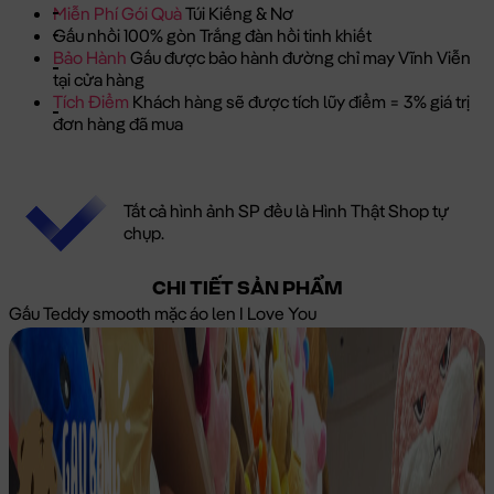
Miễn Phí Gói Quà
Túi Kiếng & Nơ
Gấu nhồi 100% gòn Trắng đàn hồi tinh khiết
Bảo Hành
Gấu được bảo hành đường chỉ may Vĩnh Viễn
tại cửa hàng
Tích Điểm
Khách hàng sẽ được tích lũy điểm = 3% giá trị
đơn hàng đã mua
Tất cả hình ảnh SP đều là Hình Thật Shop tự
chụp.
CHI TIẾT SẢN PHẨM
Gấu Teddy smooth mặc áo len I Love You