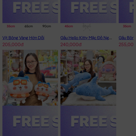
35cm
65cm
90cm
45cm
80cm
35cm
Vịt Bông Vàng Hờn Dỗi
Gấu Hello Kitty Mặc Đồ Ngủ Thêu Sao
205,000đ
240,000đ
255,00