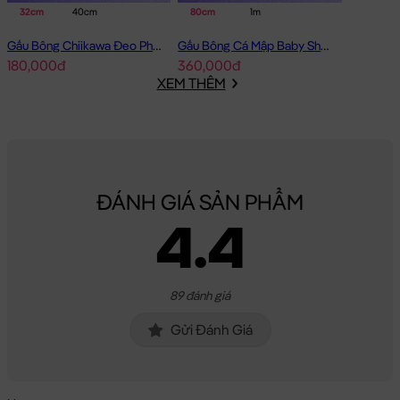
32cm
40cm
80cm
1m
Gấu Bông Chiikawa Đeo Phao - Cam
Gấu Bông Cá Mập Baby Shark lông mịn
180,000đ
360,000đ
XEM THÊM
ĐÁNH GIÁ SẢN PHẨM
4.4
89 đánh giá
Gửi Đánh Giá