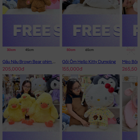
30cm
45cm
50cm
65cm
40cm
Gấu Nâu Brown Bear phim Minions
Gối Ôm Hello Kitty Dumpling
205,000đ
155,000đ
265,50