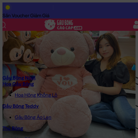
Trang Chủ
/
Gấu Bông Cao Cấp
/
Gấu Bông
/
Gấu Bông Size Lớn
Săn Voucher Giảm Giá
Gấu Bông Noel
Hoa Gấu Bông
Hoa Hồng Khổng Lồ
Gấu Bông Teddy
Gấu Bông Áo Len
Thú Bông