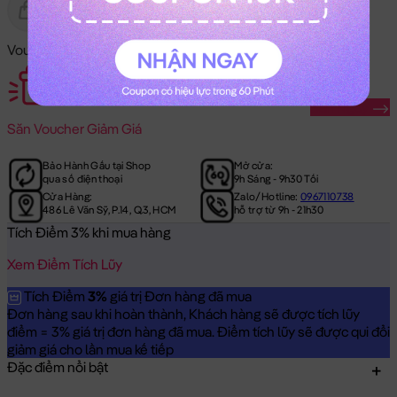
Gửi Tặng
Hết Hàng
Voucher Mã Khuyến Mãi:
Săn Ngay
Săn
Voucher Giảm Giá
Bảo Hành Gấu tại Shop
Mở cửa:
qua số điện thoại
9h Sáng - 9h30 Tối
Cửa Hàng:
Zalo/Hotline:
0967110738
486 Lê Văn Sỹ, P.14, Q.3, HCM
hỗ trợ từ 9h - 21h30
Tích Điểm 3% khi mua hàng
Xem Điểm Tích Lũy
Tích Điểm
3%
giá trị Đơn hàng đã mua
Đơn hàng sau khi hoàn thành, Khách hàng sẽ được tích lũy
điểm = 3% giá trị đơn hàng đã mua. Điểm tích lũy sẽ được qui đổi
giảm giá cho lần mua kế tiếp
Đặc điểm nổi bật