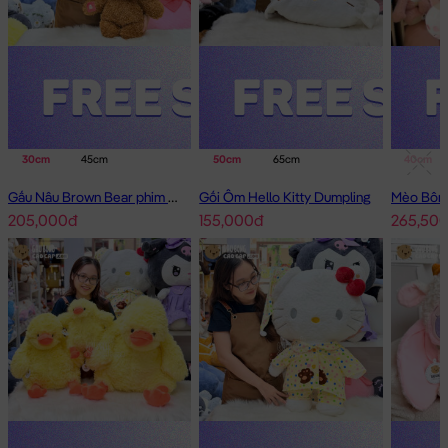
30cm
45cm
50cm
65cm
40cm
Gấu Nâu Brown Bear phim Minions
Gối Ôm Hello Kitty Dumpling
205,000đ
155,000đ
265,50