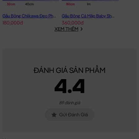
32cm
40cm
80cm
1m
Gấu Bông Chiikawa Đeo Phao - Cam
Gấu Bông Cá Mập Baby Shark lông mịn
180,000đ
360,000đ
XEM THÊM
ĐÁNH GIÁ SẢN PHẨM
4.4
89 đánh giá
Gửi Đánh Giá