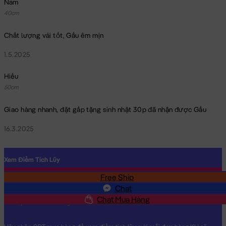
Nam
40cm
Chất lượng vải tốt, Gấu êm mịn
1.5.2025
Gấu Teddy Smile ngực đính Trái Dâu
Hiếu
50cm
Giao hàng nhanh, đặt gấp tặng sinh nhật 30p đã nhận được Gấu
16.3.2025
Xem Điểm Tích Lũy
Free Ship
SĐT
Chat
Chat Mua Hàng