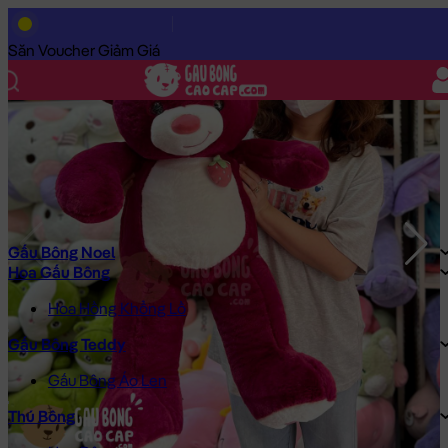
Trang Chủ
/
Gấu Bông Cao Cấp
/
Gấu Bông
/
Gấu Bông Teddy
/
Săn Voucher Giảm Giá
Gấu Bông Noel
Hoa Gấu Bông
Hoa Hồng Khổng Lồ
Gấu Bông Teddy
Gấu Bông Áo Len
Thú Bông