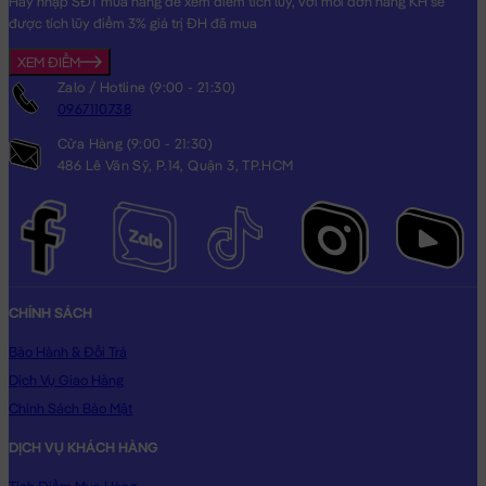
Hãy nhập SĐT mua hàng để xem điểm tích lũy, với mỗi đơn hàng KH sẽ
được tích lũy điểm 3% giá trị ĐH đã mua
XEM ĐIỂM
Zalo / Hotline (9:00 - 21:30)
0967110738
Cửa Hàng (9:00 - 21:30)
486 Lê Văn Sỹ, P.14, Quận 3, TP.HCM
CHÍNH SÁCH
Bảo Hành & Đổi Trả
Dịch Vụ Giao Hàng
Chính Sách Bảo Mật
DỊCH VỤ KHÁCH HÀNG