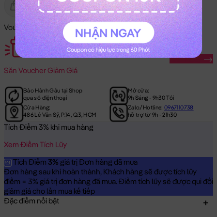
Gửi Tặng
Hết Hàng
Voucher Mã Khuyến Mãi:
Săn Ngay
Săn
Voucher Giảm Giá
Bảo Hành Gấu tại Shop
Mở cửa:
qua số điện thoại
9h Sáng - 9h30 Tối
Cửa Hàng:
Zalo/Hotline:
0967110738
486 Lê Văn Sỹ, P.14, Q.3, HCM
hỗ trợ từ 9h - 21h30
Tích Điểm 3% khi mua hàng
Xem Điểm Tích Lũy
Tích Điểm
3%
giá trị Đơn hàng đã mua
Đơn hàng sau khi hoàn thành, Khách hàng sẽ được tích lũy
điểm = 3% giá trị đơn hàng đã mua. Điểm tích lũy sẽ được qui đổi
giảm giá cho lần mua kế tiếp
Đặc điểm nổi bật