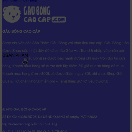
Tích Điểm Mua Hàng
GẤU BÔNG CAO CẤP
Shop chuyên các Sản Phẩm Gấu Bông với chất liệu cao cấp. Gấu Bông luôn
được Shop cập nhật đầy đủ các mẫu Gấu Hot Trend & nhập về phiên bản
0
SẢN PHẨM
Original nhất. Gấu Bông sẽ được bảo hành đường chỉ may trọn đời tại cửa
0₫
hàng, Khách mua hàng sẽ được tích lũy điểm 3% giá trị đơn hàng đã mua.
Khách mua hàng đơn >300k sẽ được Giảm ngay 30k phí ship. Shop Gói
Quà & Hút chân không miễn phí + Tặng thiệp gửi lời yêu thương.
@ HKD GẤU BÔNG CAO CẤP
Số ĐKKD: 41C8025705. Do UBND QUẬN 3 cấp ngày 19/01/2022
Người đại diện: Nguyễn Thị Thu Hằng
Địa Chỉ: 486 Lê Văn Sỹ, P14, Quận 3, TP.HCM