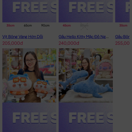
35cm
65cm
90cm
45cm
80cm
35cm
Vịt Bông Vàng Hờn Dỗi
Gấu Hello Kitty Mặc Đồ Ngủ Thêu Sao
205,000đ
240,000đ
255,00