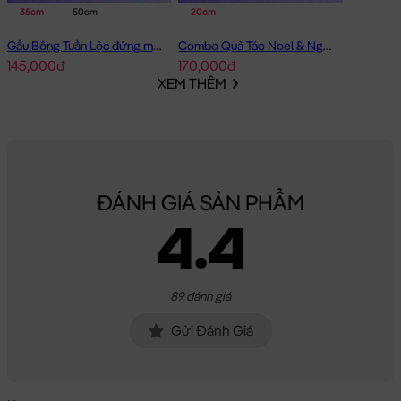
35cm
50cm
20cm
Gấu Bông Tuần Lộc đứng mặc áo Thêu Cây Thông
Combo Quả Táo Noel & Người Tuyết
145,000đ
170,000đ
XEM THÊM
ĐÁNH GIÁ SẢN PHẨM
4.4
89 đánh giá
Gửi Đánh Giá