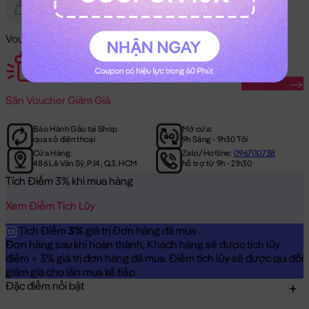
Gửi Tặng
Hết Hàng
Voucher Mã Khuyến Mãi:
Săn Ngay
Săn
Voucher Giảm Giá
Bảo Hành Gấu tại Shop
Mở cửa:
qua số điện thoại
9h Sáng - 9h30 Tối
Cửa Hàng:
Zalo/Hotline:
0967110738
486 Lê Văn Sỹ, P.14, Q.3, HCM
hỗ trợ từ 9h - 21h30
Tích Điểm 3% khi mua hàng
Xem Điểm Tích Lũy
Tích Điểm
3%
giá trị Đơn hàng đã mua
Đơn hàng sau khi hoàn thành, Khách hàng sẽ được tích lũy
điểm = 3% giá trị đơn hàng đã mua. Điểm tích lũy sẽ được qui đổi
giảm giá cho lần mua kế tiếp
Đặc điểm nổi bật