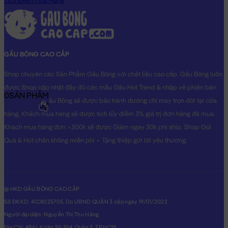
Tích Điểm Mua Hàng
GẤU BÔNG CAO CẤP
Shop chuyên các Sản Phẩm Gấu Bông với chất liệu cao cấp. Gấu Bông luôn
được Shop cập nhật đầy đủ các mẫu Gấu Hot Trend & nhập về phiên bản
0
SẢN PHẨM
Original nhất. Gấu Bông sẽ được bảo hành đường chỉ may trọn đời tại cửa
0₫
hàng, Khách mua hàng sẽ được tích lũy điểm 3% giá trị đơn hàng đã mua.
Khách mua hàng đơn >300k sẽ được Giảm ngay 30k phí ship. Shop Gói
Quà & Hút chân không miễn phí + Tặng thiệp gửi lời yêu thương.
@ HKD GẤU BÔNG CAO CẤP
Số ĐKKD: 41C8025705. Do UBND QUẬN 3 cấp ngày 19/01/2022
Người đại diện: Nguyễn Thị Thu Hằng
Địa Chỉ: 486 Lê Văn Sỹ, P14, Quận 3, TP.HCM