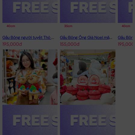
40cm
35cm
40cm
Gấu Bông người tuyết Thỏ Bông Noel choàng khăn caro
Gấu Bông Ông Già Noel mặc áo thêu tuần lộc
195,000đ
155,000đ
195,000