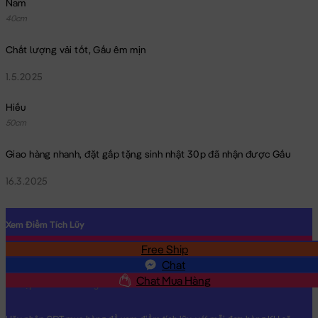
Nam
40cm
Chất lượng vải tốt, Gấu êm mịn
1.5.2025
Gấu Teddy Noel lông xoắn Happiness
Hiếu
50cm
Giao hàng nhanh, đặt gấp tặng sinh nhật 30p đã nhận được Gấu
16.3.2025
Xem Điểm Tích Lũy
Free Ship
SĐT
Chat
Chat Mua Hàng