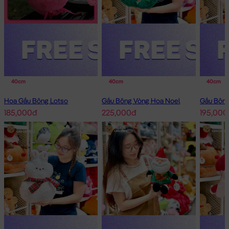
40cm
40cm
40cm
Hoa Gấu Bông Lotso
Gấu Bông Vòng Hoa Noel
185,000đ
225,000đ
195,000