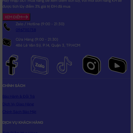
Hãy nhập SĐT mua hàng để xem điểm tích lũy, với mỗi đơn hàng KH sẽ
được tích lũy điểm 3% giá trị ĐH đã mua
XEM ĐIỂM
Zalo / Hotline (9:00 - 21:30)
0967110738
Cửa Hàng (9:00 - 21:30)
486 Lê Văn Sỹ, P.14, Quận 3, TP.HCM
CHÍNH SÁCH
Bảo Hành & Đổi Trả
Dịch Vụ Giao Hàng
Chính Sách Bảo Mật
DỊCH VỤ KHÁCH HÀNG