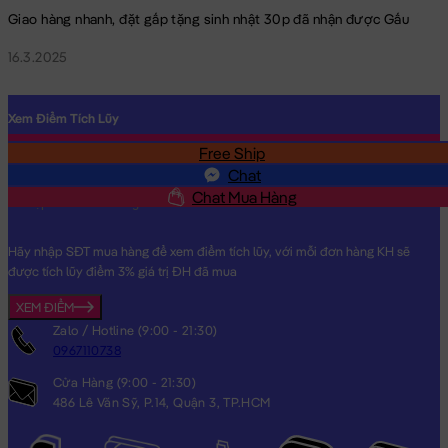
Giao hàng nhanh, đặt gấp tặng sinh nhật 30p đã nhận được Gấu
16.3.2025
Xem Điểm Tích Lũy
Free Ship
SĐT
Chat
Chat Mua Hàng
Hãy nhập SĐT mua hàng để xem điểm tích lũy, với mỗi đơn hàng KH sẽ
được tích lũy điểm 3% giá trị ĐH đã mua
XEM ĐIỂM
Zalo / Hotline (9:00 - 21:30)
0967110738
Cửa Hàng (9:00 - 21:30)
486 Lê Văn Sỹ, P.14, Quận 3, TP.HCM