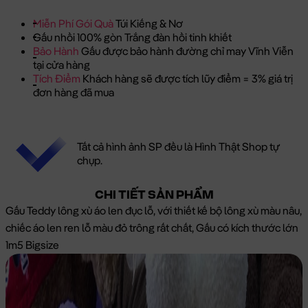
Miễn Phí Gói Quà
Túi Kiếng & Nơ
Gấu nhồi 100% gòn Trắng đàn hồi tinh khiết
Bảo Hành
Gấu được bảo hành đường chỉ may Vĩnh Viễn
tại cửa hàng
Tích Điểm
Khách hàng sẽ được tích lũy điểm = 3% giá trị
đơn hàng đã mua
Tất cả hình ảnh SP đều là Hình Thật Shop tự
chụp.
CHI TIẾT SẢN PHẨM
Gấu Teddy lông xù áo len đục lỗ, với thiết kế bộ lông xù màu nâu,
chiếc áo len ren lỗ màu đỏ trông rất chất, Gấu có kích thước lớn
1m5 Bigsize