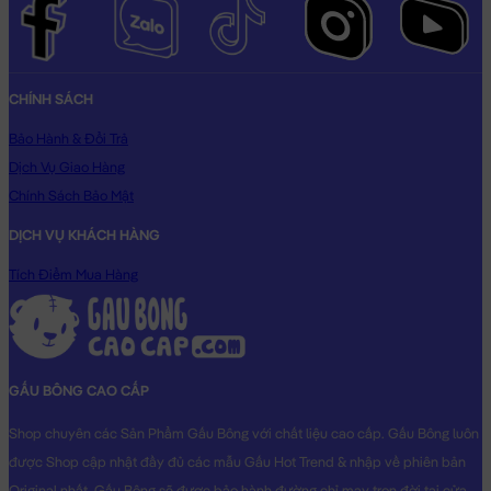
CHÍNH SÁCH
Bảo Hành & Đổi Trả
Dịch Vụ Giao Hàng
Chính Sách Bảo Mật
DỊCH VỤ KHÁCH HÀNG
Tích Điểm Mua Hàng
GẤU BÔNG CAO CẤP
Shop chuyên các Sản Phẩm Gấu Bông với chất liệu cao cấp. Gấu Bông luôn
được Shop cập nhật đầy đủ các mẫu Gấu Hot Trend & nhập về phiên bản
Original nhất. Gấu Bông sẽ được bảo hành đường chỉ may trọn đời tại cửa