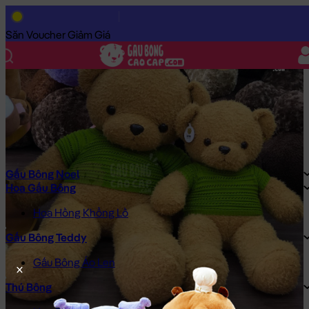
Trang Chủ
/
Gấu Bông Cao Cấp
/
Khuyến Mãi
/
Gấu Teddy lông xù
Săn Voucher Giảm Giá
Gấu Bông Noel
Hoa Gấu Bông
Hoa Hồng Khổng Lồ
Gấu Bông Teddy
Gấu Bông Áo Len
Thú Bông