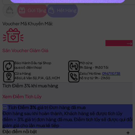
Gửi Tặng
Hết Hàng
Voucher Mã Khuyến Mãi:
Săn Ngay
Săn
Voucher Giảm Giá
Bảo Hành Gấu tại Shop
Mở cửa:
qua số điện thoại
9h Sáng - 9h30 Tối
Cửa Hàng:
Zalo/Hotline:
0967110738
486 Lê Văn Sỹ, P.14, Q.3, HCM
hỗ trợ từ 9h - 21h30
Tích Điểm 3% khi mua hàng
Xem Điểm Tích Lũy
Tích Điểm
3%
giá trị Đơn hàng đã mua
Đơn hàng sau khi hoàn thành, Khách hàng sẽ được tích lũy
điểm = 3% giá trị đơn hàng đã mua. Điểm tích lũy sẽ được qui đổi
giảm giá cho lần mua kế tiếp
Đặc điểm nổi bật