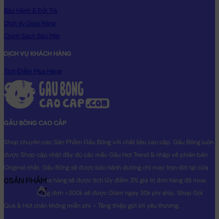
Bảo Hành & Đổi Trả
Dịch Vụ Giao Hàng
Chính Sách Bảo Mật
DỊCH VỤ KHÁCH HÀNG
Gấu Panda ngồi Cosplay Bông Hoa
Tích Điểm Mua Hàng
GẤU BÔNG CAO CẤP
Shop chuyên các Sản Phẩm Gấu Bông với chất liệu cao cấp. Gấu Bông luôn
được Shop cập nhật đầy đủ các mẫu Gấu Hot Trend & nhập về phiên bản
Original nhất. Gấu Bông sẽ được bảo hành đường chỉ may trọn đời tại cửa
0
SẢN PHẨM
hàng, Khách mua hàng sẽ được tích lũy điểm 3% giá trị đơn hàng đã mua.
0₫
Khách mua hàng đơn >300k sẽ được Giảm ngay 30k phí ship. Shop Gói
Quà & Hút chân không miễn phí + Tặng thiệp gửi lời yêu thương.