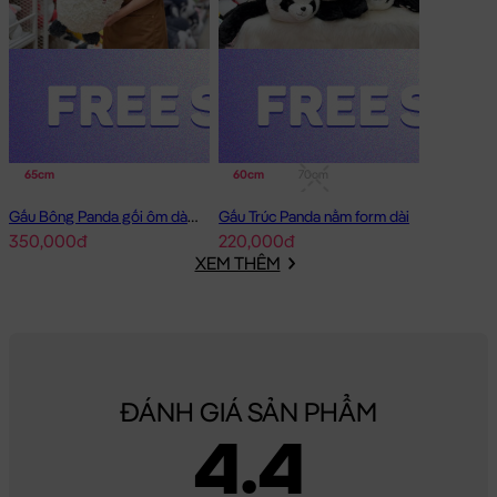
65cm
60cm
70cm
Gấu Bông Panda gối ôm dài đeo HeadPhone
Gấu Trúc Panda nằm form dài
350,000đ
220,000đ
XEM THÊM
ĐÁNH GIÁ SẢN PHẨM
4.4