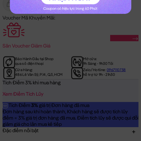
Gửi Tặng
Hết Hàng
Voucher Mã Khuyến Mãi:
Săn Ngay
Săn
Voucher Giảm Giá
Bảo Hành Gấu tại Shop
Mở cửa:
qua số điện thoại
9h Sáng - 9h30 Tối
Cửa Hàng:
Zalo/Hotline:
0967110738
486 Lê Văn Sỹ, P.14, Q.3, HCM
hỗ trợ từ 9h - 21h30
Tích Điểm 3% khi mua hàng
Xem Điểm Tích Lũy
Tích Điểm
3%
giá trị Đơn hàng đã mua
Đơn hàng sau khi hoàn thành, Khách hàng sẽ được tích lũy
điểm = 3% giá trị đơn hàng đã mua. Điểm tích lũy sẽ được qui đổi
giảm giá cho lần mua kế tiếp
Đặc điểm nổi bật