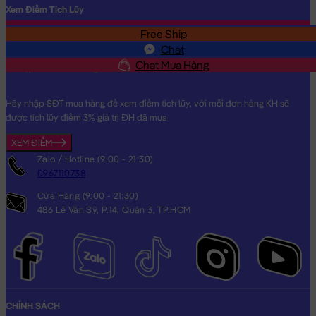
Xem Điểm Tích Lũy
Free Ship
SĐT
Chat
Chat Mua Hàng
Hãy nhập SĐT mua hàng để xem điểm tích lũy, với mỗi đơn hàng KH sẽ
được tích lũy điểm 3% giá trị ĐH đã mua
XEM ĐIỂM
Zalo / Hotline (9:00 - 21:30)
0967110738
Cửa Hàng (9:00 - 21:30)
486 Lê Văn Sỹ, P.14, Quận 3, TP.HCM
CHÍNH SÁCH