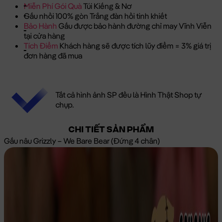
Miễn Phí Gói Quà
Túi Kiếng & Nơ
Gấu nhồi 100% gòn Trắng đàn hồi tinh khiết
Bảo Hành
Gấu được bảo hành đường chỉ may Vĩnh Viễn
tại cửa hàng
Tích Điểm
Khách hàng sẽ được tích lũy điểm = 3% giá trị
đơn hàng đã mua
Tất cả hình ảnh SP đều là Hình Thật Shop tự
chụp.
CHI TIẾT SẢN PHẨM
Gấu nâu Grizzly – We Bare Bear (Đứng 4 chân)