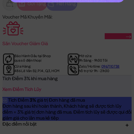
Gửi Tặng
Hết Hàng
Voucher Mã Khuyến Mãi:
Săn Ngay
Săn
Voucher Giảm Giá
Bảo Hành Gấu tại Shop
Mở cửa:
qua số điện thoại
9h Sáng - 9h30 Tối
Cửa Hàng:
Zalo/Hotline:
0967110738
486 Lê Văn Sỹ, P.14, Q.3, HCM
hỗ trợ từ 9h - 21h30
Tích Điểm 3% khi mua hàng
Xem Điểm Tích Lũy
Tích Điểm
3%
giá trị Đơn hàng đã mua
Đơn hàng sau khi hoàn thành, Khách hàng sẽ được tích lũy
điểm = 3% giá trị đơn hàng đã mua. Điểm tích lũy sẽ được qui đổi
giảm giá cho lần mua kế tiếp
Đặc điểm nổi bật