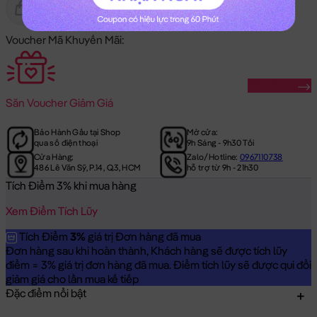
Gửi Tặng
Hết Hàng
Voucher Mã Khuyến Mãi:
Săn Ngay
Săn
Voucher Giảm Giá
Bảo Hành Gấu tại Shop
Mở cửa:
qua số điện thoại
9h Sáng - 9h30 Tối
Cửa Hàng:
Zalo/Hotline:
0967110738
486 Lê Văn Sỹ, P.14, Q.3, HCM
hỗ trợ từ 9h - 21h30
Tích Điểm 3% khi mua hàng
Xem Điểm Tích Lũy
Tích Điểm
3%
giá trị Đơn hàng đã mua
Đơn hàng sau khi hoàn thành, Khách hàng sẽ được tích lũy
điểm = 3% giá trị đơn hàng đã mua. Điểm tích lũy sẽ được qui đổi
giảm giá cho lần mua kế tiếp
Đặc điểm nổi bật