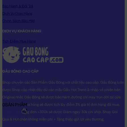
vô cùng Dễ Thương dành cho người thân yêu của bạn!
Bảo Hành & Đổi Trả
Hình ảnh Gấu Nâu Baby cài băng đô đeo yếm Apple, hình ảnh
Dịch Vụ Giao Hàng
này là hình THẬT do Shop TỰ CHỤP.
Chính Sách Bảo Mật
DỊCH VỤ KHÁCH HÀNG
Tích Điểm Mua Hàng
GẤU BÔNG CAO CẤP
Shop chuyên các Sản Phẩm Gấu Bông với chất liệu cao cấp. Gấu Bông luôn
được Shop cập nhật đầy đủ các mẫu Gấu Hot Trend & nhập về phiên bản
Original nhất. Gấu Bông sẽ được bảo hành đường chỉ may trọn đời tại cửa
0
SẢN PHẨM
hàng, Khách mua hàng sẽ được tích lũy điểm 3% giá trị đơn hàng đã mua.
0₫
Khách mua hàng đơn >300k sẽ được Giảm ngay 30k phí ship. Shop Gói
Quà & Hút chân không miễn phí + Tặng thiệp gửi lời yêu thương.