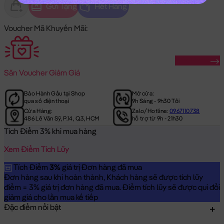
Gửi Tặng
Hết Hàng
Voucher Mã Khuyến Mãi:
Săn Ngay
Săn
Voucher Giảm Giá
Bảo Hành Gấu tại Shop
Mở cửa:
qua số điện thoại
9h Sáng - 9h30 Tối
Cửa Hàng:
Zalo/Hotline:
0967110738
486 Lê Văn Sỹ, P.14, Q.3, HCM
hỗ trợ từ 9h - 21h30
Tích Điểm 3% khi mua hàng
Xem Điểm Tích Lũy
Tích Điểm
3%
giá trị Đơn hàng đã mua
Đơn hàng sau khi hoàn thành, Khách hàng sẽ được tích lũy
điểm = 3% giá trị đơn hàng đã mua. Điểm tích lũy sẽ được qui đổi
giảm giá cho lần mua kế tiếp
Đặc điểm nổi bật