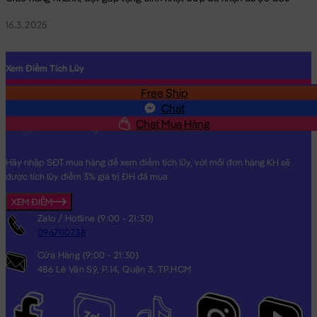
16.3.2025
Gấu Bông We Bare Bear – Grizzly Cosplay Heo Bông
Xem Điểm Tích Lũy
Free Ship
SĐT
Chat
Chat Mua Hàng
Hãy nhập SĐT mua hàng để xem điểm tích lũy, với mỗi đơn hàng KH sẽ
được tích lũy điểm 3% giá trị ĐH đã mua
XEM ĐIỂM
Zalo / Hotline (9:00 - 21:30)
0967110738
Cửa Hàng (9:00 - 21:30)
486 Lê Văn Sỹ, P.14, Quận 3, TP.HCM