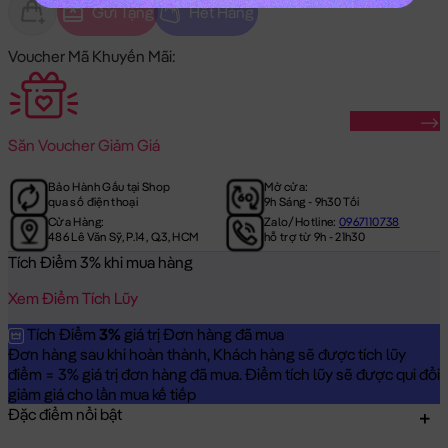
Gửi Tặng
Hết Hàng
Voucher Mã Khuyến Mãi:
Săn Ngay
Săn
Voucher Giảm Giá
Bảo Hành Gấu tại Shop
Mở cửa:
qua số điện thoại
9h Sáng - 9h30 Tối
Cửa Hàng:
Zalo/Hotline:
0967110738
486 Lê Văn Sỹ, P.14, Q.3, HCM
hỗ trợ từ 9h - 21h30
Tích Điểm 3% khi mua hàng
Xem Điểm Tích Lũy
Tích Điểm
3%
giá trị Đơn hàng đã mua
Đơn hàng sau khi hoàn thành, Khách hàng sẽ được tích lũy
điểm = 3% giá trị đơn hàng đã mua. Điểm tích lũy sẽ được qui đổi
giảm giá cho lần mua kế tiếp
Đặc điểm nổi bật