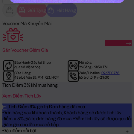
Gửi Tặng
Hết Hàng
Voucher Mã Khuyến Mãi:
Săn Ngay
Săn
Voucher Giảm Giá
Bảo Hành Gấu tại Shop
Mở cửa:
qua số điện thoại
9h Sáng - 9h30 Tối
Cửa Hàng:
Zalo/Hotline:
0967110738
486 Lê Văn Sỹ, P.14, Q.3, HCM
hỗ trợ từ 9h - 21h30
Tích Điểm 3% khi mua hàng
Xem Điểm Tích Lũy
Tích Điểm
3%
giá trị Đơn hàng đã mua
Đơn hàng sau khi hoàn thành, Khách hàng sẽ được tích lũy
điểm = 3% giá trị đơn hàng đã mua. Điểm tích lũy sẽ được qui đổi
giảm giá cho lần mua kế tiếp
Đặc điểm nổi bật