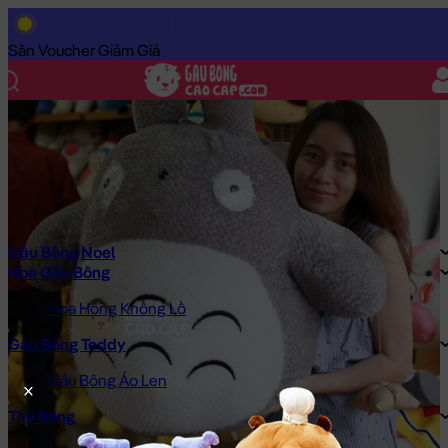
Trang Chủ
/
Gấu Bông Cao Cấp
/
Khuyến Mãi
/
Gấu Bông Totoro 
Săn Voucher Giảm Giá
Gấu Bông Noel
Hoa Gấu Bông
Hoa Hồng Khổng Lồ
Gấu Bông Teddy
Gấu Bông Áo Len
Thú Bông