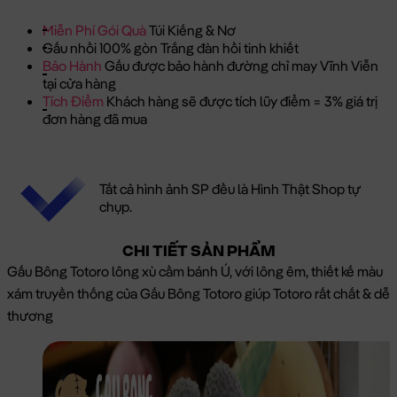
Miễn Phí Gói Quà
Túi Kiếng & Nơ
Gấu nhồi 100% gòn Trắng đàn hồi tinh khiết
Bảo Hành
Gấu được bảo hành đường chỉ may Vĩnh Viễn
tại cửa hàng
Tích Điểm
Khách hàng sẽ được tích lũy điểm = 3% giá trị
đơn hàng đã mua
Tất cả hình ảnh SP đều là Hình Thật Shop tự
chụp.
CHI TIẾT SẢN PHẨM
Gấu Bông Totoro lông xù cầm bánh Ú, với lông êm, thiết kế màu
xám truyền thống của Gấu Bông Totoro giúp Totoro rất chất & dễ
thương