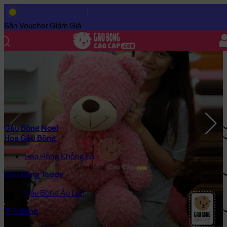
Trang Chủ
/
Gấu Bông Cao Cấp
/
Gấu Bông
/
Gấu Bông Giá Rẻ
/
Săn Voucher Giảm Giá
Gấu Bông Noel
Hoa Gấu Bông
Hoa Hồng Khổng Lồ
Gấu Bông Teddy
Gấu Bông Áo Len
Thú Bông