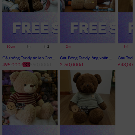
Teddy Mắt Nhắm Nơ Hoa
80cm
1m
1m2
1m6
2m
2m
1m1
Gấu bông Teddy áo len Choco
Gấu Bông Teddy lông xoắn áo len cafe sữa 2m - Hàng Nhập
495,000đ
550,000đ
2,150,000đ
648,00
-10%