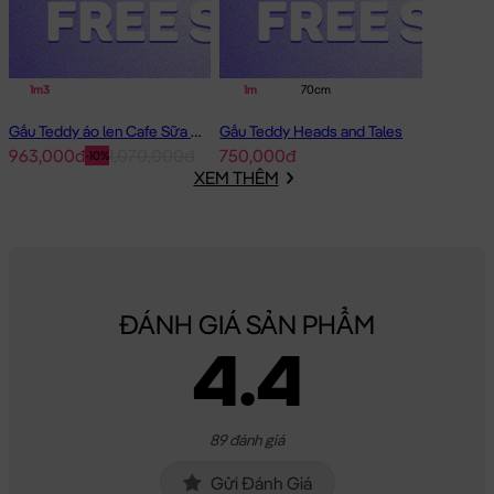
1m3
1m
70cm
Gấu Teddy áo len Cafe Sữa - Size: 1m2
Gấu Teddy Heads and Tales
963,000đ
1,070,000đ
750,000đ
-10%
XEM THÊM
ĐÁNH GIÁ SẢN PHẨM
4.4
89 đánh giá
Gửi Đánh Giá