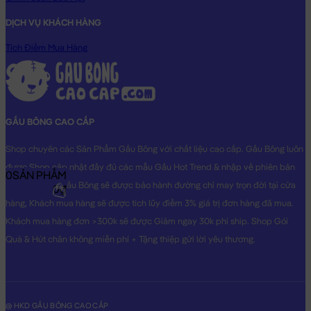
hình THẬT do Shop TỰ CHỤP.
DỊCH VỤ KHÁCH HÀNG
Tích Điểm Mua Hàng
GẤU BÔNG CAO CẤP
Shop chuyên các Sản Phẩm Gấu Bông với chất liệu cao cấp. Gấu Bông luôn
được Shop cập nhật đầy đủ các mẫu Gấu Hot Trend & nhập về phiên bản
0
SẢN PHẨM
Original nhất. Gấu Bông sẽ được bảo hành đường chỉ may trọn đời tại cửa
0₫
hàng, Khách mua hàng sẽ được tích lũy điểm 3% giá trị đơn hàng đã mua.
Khách mua hàng đơn >300k sẽ được Giảm ngay 30k phí ship. Shop Gói
Quà & Hút chân không miễn phí + Tặng thiệp gửi lời yêu thương.
@ HKD GẤU BÔNG CAO CẤP