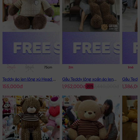
40cm
50cm
75cm
1m
2m
1m4
1m6
Teddy áo len lông xù Head and Tales
Gấu Teddy lông xoắn áo len Choco 2m - Hàng Nhập
155,000đ
1,952,000đ
2,440,000đ
1,386,0
-20%