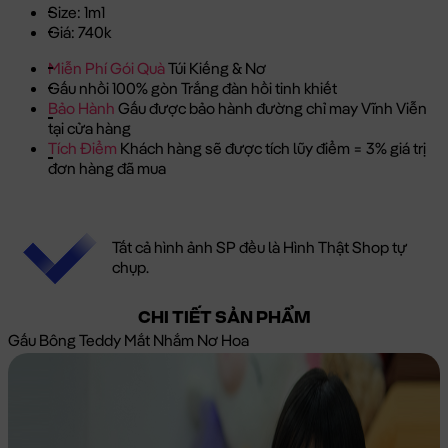
Size: 1m1
Giá: 740k
Miễn Phí Gói Quà
Túi Kiếng & Nơ
Gấu nhồi 100% gòn Trắng đàn hồi tinh khiết
Bảo Hành
Gấu được bảo hành đường chỉ may Vĩnh Viễn
tại cửa hàng
Tích Điểm
Khách hàng sẽ được tích lũy điểm = 3% giá trị
đơn hàng đã mua
Tất cả hình ảnh SP đều là Hình Thật Shop tự
chụp.
CHI TIẾT SẢN PHẨM
Gấu Bông Teddy Mắt Nhắm Nơ Hoa