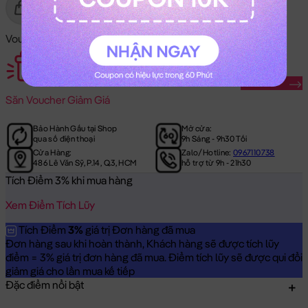
Gửi Tặng
Mua Ngay
Voucher Mã Khuyến Mãi:
Săn Ngay
Săn
Voucher Giảm Giá
Bảo Hành Gấu tại Shop
Mở cửa:
qua số điện thoại
9h Sáng - 9h30 Tối
Cửa Hàng:
Zalo/Hotline:
0967110738
486 Lê Văn Sỹ, P.14, Q.3, HCM
hỗ trợ từ 9h - 21h30
Tích Điểm 3% khi mua hàng
Xem Điểm Tích Lũy
Tích Điểm
3%
giá trị Đơn hàng đã mua
Đơn hàng sau khi hoàn thành, Khách hàng sẽ được tích lũy
điểm = 3% giá trị đơn hàng đã mua. Điểm tích lũy sẽ được qui đổi
giảm giá cho lần mua kế tiếp
Đặc điểm nổi bật