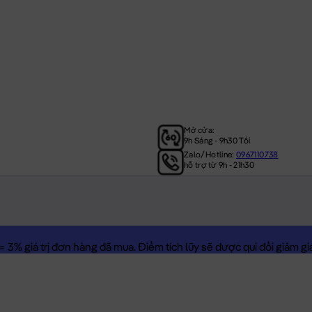
Mở cửa:
9h Sáng - 9h30 Tối
Zalo/Hotline:
0967110738
hỗ trợ từ 9h - 21h30
3% giá trị đơn hàng đã mua. Điểm tích lũy sẽ được qui đổi giảm giá