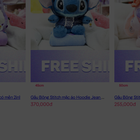
45cm
50cm
có mền 2in1
Gấu Bông Stitch mặc áo Hoodie Jean có mền 2in1
Gấu Bông Sti
370,000đ
255,000đ