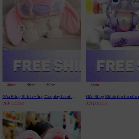
35cm
45cm
60cm
45cm
Gấu Bông Stitch Hồng Cosplay Lamb Angel
Gấu Bông Stitch ôm trà sữa 
255,000đ
370,000đ