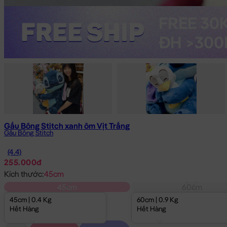
Gấu Bông Stitch xanh ôm Vịt Trắng
Gấu Bông Stitch
(4.4)
255.000đ
Kích thước:
45cm
45cm
60cm
45cm | 0.4 Kg
60cm | 0.9 Kg
Hết Hàng
Hết Hàng