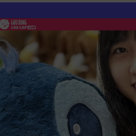
 Stitch
/
Gấu Bông Stitch xanh ôm Vịt Trắng