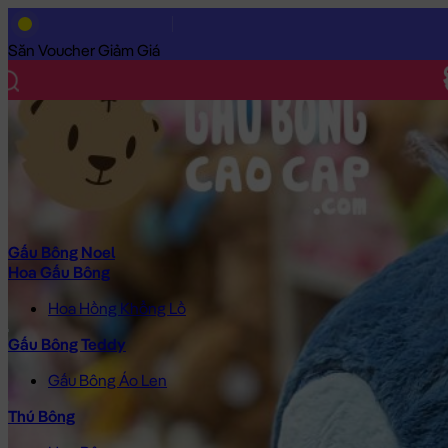
Trang Chủ
/
Gấu Bông Cao Cấp
/
Gấu Bông Hoạt Hình
/
Gấu Bông
Săn Voucher Giảm Giá
Gấu Bông Noel
Hoa Gấu Bông
Hoa Hồng Khổng Lồ
Gấu Bông Teddy
Gấu Bông Áo Len
Thú Bông