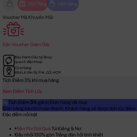
Gửi Tặng
Hết Hàng
Voucher Mã Khuyến Mãi:
Săn
Voucher Giảm Giá
Bảo Hành Gấu tại Shop
qua số điện thoại
Cửa Hàng:
486 Lê Văn Sỹ, P.14, Q.3, HCM
Tích Điểm 3% khi mua hàng
Xem Điểm Tích Lũy
Tích Điểm
3%
giá trị Đơn hàng đã mua
Đơn hàng sau khi hoàn thành, Khách hàng sẽ được tích lũy điểm = 
Đặc điểm nổi bật
Miễn Phí Gói Quà
Túi Kiếng & Nơ
Gấu nhồi 100% gòn Trắng đàn hồi tinh khiết