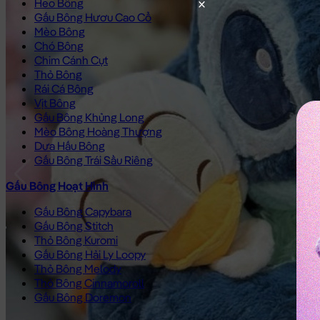
Heo Bông
Gấu Bông Hươu Cao Cổ
Mèo Bông
Chó Bông
Chim Cánh Cụt
Thỏ Bông
Rái Cá Bông
Vịt Bông
Gấu Bông Khủng Long
Mèo Bông Hoàng Thượng
Dưa Hấu Bông
Gấu Bông Trái Sầu Riêng
Gấu Bông Hoạt Hình
Gấu Bông Capybara
Gấu Bông Stitch
Thỏ Bông Kuromi
Gấu Bông Hải Ly Loopy
Thỏ Bông Melody
Thỏ Bông Cinnamoroll
Gấu Bông Doremon