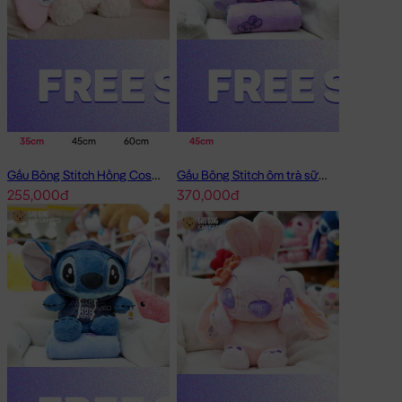
35cm
45cm
60cm
45cm
Gấu Bông Stitch Hồng Cosplay Lamb Angel
Gấu Bông Stitch ôm trà sữa có mền 2in1
255,000đ
370,000đ
Gấu Bông Stitch Thủy Thủ