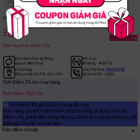
Gửi Tặng
Hết Hàng
Voucher Mã Khuyến Mãi:
Săn Ngay
Săn
Voucher Giảm Giá
Bảo Hành Gấu tại Shop
Mở cửa:
qua số điện thoại
9h Sáng - 9h30 Tối
Cửa Hàng:
Zalo/Hotline:
0967110738
486 Lê Văn Sỹ, P.14, Q.3, HCM
hỗ trợ từ 9h - 21h30
Tích Điểm 3% khi mua hàng
Xem Điểm Tích Lũy
Tích Điểm
3%
giá trị Đơn hàng đã mua
Đơn hàng sau khi hoàn thành, Khách hàng sẽ được tích lũy
điểm = 3% giá trị đơn hàng đã mua. Điểm tích lũy sẽ được qui đổi
giảm giá cho lần mua kế tiếp
Đặc điểm nổi bật