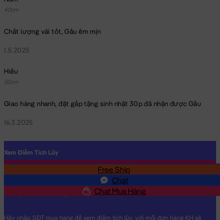
40cm
Chất lượng vải tốt, Gấu êm mịn
1.5.2025
Hiếu
50cm
Giao hàng nhanh, đặt gấp tặng sinh nhật 30p đã nhận được Gấu
16.3.2025
Xem Điểm Tích Lũy
Free Ship
SĐT
Chat
Chat Mua Hàng
Hãy nhập SĐT mua hàng để xem điểm tích lũy, với mỗi đơn hàng KH sẽ