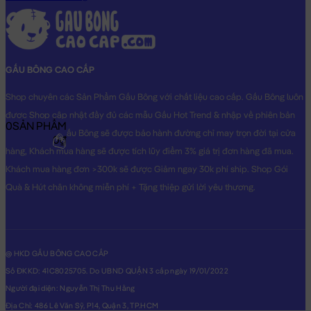
GẤU BÔNG CAO CẤP
Shop chuyên các Sản Phẩm Gấu Bông với chất liệu cao cấp. Gấu Bông luôn
được Shop cập nhật đầy đủ các mẫu Gấu Hot Trend & nhập về phiên bản
0
SẢN PHẨM
Original nhất. Gấu Bông sẽ được bảo hành đường chỉ may trọn đời tại cửa
0₫
hàng, Khách mua hàng sẽ được tích lũy điểm 3% giá trị đơn hàng đã mua.
Khách mua hàng đơn >300k sẽ được Giảm ngay 30k phí ship. Shop Gói
Quà & Hút chân không miễn phí + Tặng thiệp gửi lời yêu thương.
@ HKD GẤU BÔNG CAO CẤP
Số ĐKKD: 41C8025705. Do UBND QUẬN 3 cấp ngày 19/01/2022
Người đại diện: Nguyễn Thị Thu Hằng
Địa Chỉ: 486 Lê Văn Sỹ, P14, Quận 3, TP.HCM