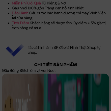
Miễn Phí Gói Quà
Túi Kiếng & Nơ
Gấu nhồi 100% gòn Trắng đàn hồi tinh khiết
Bảo Hành
Gấu được bảo hành đường chỉ may Vĩnh Viễn
tại cửa hàng
Tích Điểm
Khách hàng sẽ được tích lũy điểm = 3% giá trị
đơn hàng đã mua
Tất cả hình ảnh SP đều là Hình Thật Shop tự
chụp.
CHI TIẾT SẢN PHẨM
Gấu Bông Stitch ôm vịt ver Noel