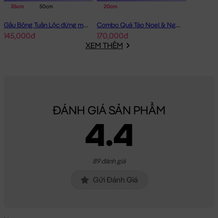
35cm
50cm
20cm
Gấu Bông Tuần Lộc đứng mặc áo Thêu Cây Thông
Combo Quả Táo Noel & Người Tuyết
145,000đ
170,000đ
XEM THÊM
ĐÁNH GIÁ SẢN PHẨM
4.4
89 đánh giá
Gửi Đánh Giá