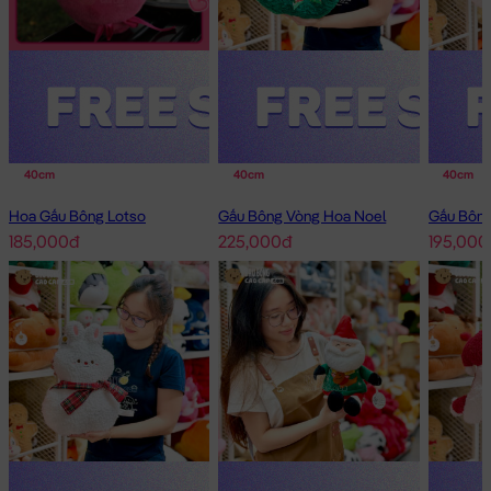
40cm
40cm
40cm
Hoa Gấu Bông Lotso
Gấu Bông Vòng Hoa Noel
185,000đ
225,000đ
195,000