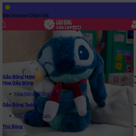
Trang Chủ
/
Gấu Bông Cao Cấp
/
Gấu Bông Noel
/
Gấu Bông Stit
Săn Voucher Giảm Giá
Gấu Bông Noel
Hoa Gấu Bông
Hoa Hồng Khổng Lồ
Gấu Bông Teddy
Gấu Bông Áo Len
Thú Bông