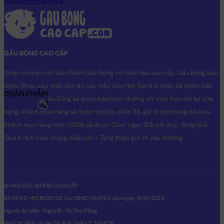
Tích Điểm Mua Hàng
THẬT do Shop TỰ CHỤP.
GẤU BÔNG CAO CẤP
Shop chuyên các Sản Phẩm Gấu Bông với chất liệu cao cấp. Gấu Bông luôn
được Shop cập nhật đầy đủ các mẫu Gấu Hot Trend & nhập về phiên bản
0
SẢN PHẨM
Original nhất. Gấu Bông sẽ được bảo hành đường chỉ may trọn đời tại cửa
0₫
hàng, Khách mua hàng sẽ được tích lũy điểm 3% giá trị đơn hàng đã mua.
Khách mua hàng đơn >300k sẽ được Giảm ngay 30k phí ship. Shop Gói
Quà & Hút chân không miễn phí + Tặng thiệp gửi lời yêu thương.
@ HKD GẤU BÔNG CAO CẤP
Số ĐKKD: 41C8025705. Do UBND QUẬN 3 cấp ngày 19/01/2022
Người đại diện: Nguyễn Thị Thu Hằng
Địa Chỉ: 486 Lê Văn Sỹ, P14, Quận 3, TP.HCM