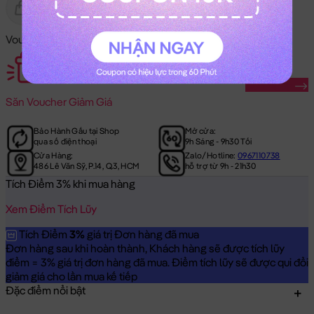
Gửi Tặng
Hết Hàng
Voucher Mã Khuyến Mãi:
Săn Ngay
Săn
Voucher Giảm Giá
Bảo Hành Gấu tại Shop
Mở cửa:
qua số điện thoại
9h Sáng - 9h30 Tối
Cửa Hàng:
Zalo/Hotline:
0967110738
486 Lê Văn Sỹ, P.14, Q.3, HCM
hỗ trợ từ 9h - 21h30
Tích Điểm 3% khi mua hàng
Xem Điểm Tích Lũy
Tích Điểm
3%
giá trị Đơn hàng đã mua
Đơn hàng sau khi hoàn thành, Khách hàng sẽ được tích lũy
điểm = 3% giá trị đơn hàng đã mua. Điểm tích lũy sẽ được qui đổi
giảm giá cho lần mua kế tiếp
Đặc điểm nổi bật