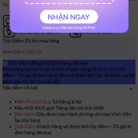
Săn
Voucher Giảm Giá
Bảo Hành Gấu tại Shop
Mở cửa:
qua số điện thoại
9h Sáng - 9h30 Tối
Cửa Hàng:
Zalo/Hotline:
0967110738
486 Lê Văn Sỹ, P.14, Q.3, HCM
hỗ trợ từ 9h - 21h30
Tích Điểm 3% khi mua hàng
Xem Điểm Tích Lũy
Tích Điểm
3%
giá trị Đơn hàng đã mua
Đơn hàng sau khi hoàn thành, Khách hàng sẽ được tích lũy
điểm = 3% giá trị đơn hàng đã mua. Điểm tích lũy sẽ được qui đổi
giảm giá cho lần mua kế tiếp
Đặc điểm nổi bật
Miễn Phí Gói Quà
Túi Kiếng & Nơ
Gấu nhồi 100% gòn Trắng đàn hồi tinh khiết
Bảo Hành
Gấu được bảo hành đường chỉ may Vĩnh Viễn
tại cửa hàng
Tích Điểm
Khách hàng sẽ được tích lũy điểm = 3% giá trị
đơn hàng đã mua