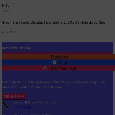
Hiếu
50cm
Giao hàng nhanh, đặt gấp tặng sinh nhật 30p đã nhận được Gấu
16.3.2025
Xem Điểm Tích Lũy
Free Ship
SĐT
Chat
Chat Mua Hàng
Hãy nhập SĐT mua hàng để xem điểm tích lũy, với mỗi đơn hàng KH sẽ
được tích lũy điểm 3% giá trị ĐH đã mua
XEM ĐIỂM
Zalo / Hotline (9:00 - 21:30)
0967110738