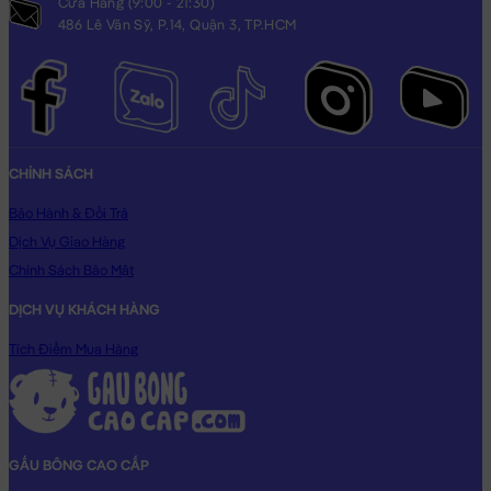
Cửa Hàng (9:00 - 21:30)
486 Lê Văn Sỹ, P.14, Quận 3, TP.HCM
CHÍNH SÁCH
Bảo Hành & Đổi Trả
Dịch Vụ Giao Hàng
Chính Sách Bảo Mật
DỊCH VỤ KHÁCH HÀNG
Tích Điểm Mua Hàng
GẤU BÔNG CAO CẤP