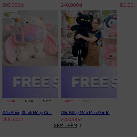
205,000đ
240,000đ
180,000
35cm
45cm
60cm
65cm
105cm
Gấu Bông Stitch Hồng Cosplay Lamb Angel
Gấu Bông Mèo Mun Đen lông mịn
255,000đ
220,000đ
XEM THÊM