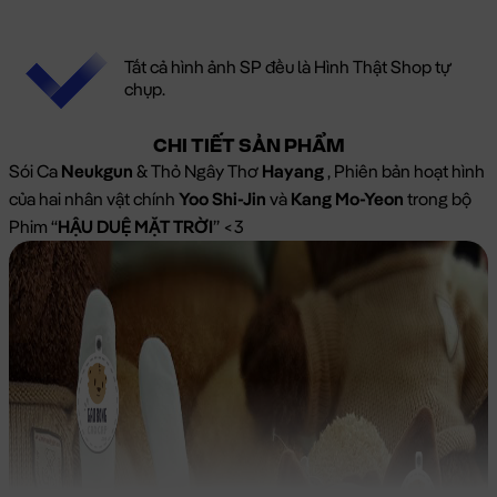
Tất cả hình ảnh SP đều là Hình Thật Shop tự
chụp.
CHI TIẾT SẢN PHẨM
Sói Ca
Neukgun
& Thỏ Ngây Thơ
Hayang
, Phiên bản hoạt hình
của hai nhân vật chính
Yoo Shi-Jin
và
Kang Mo-Yeon
trong bộ
Phim “
HẬU DUỆ MẶT TRỜI
” <3