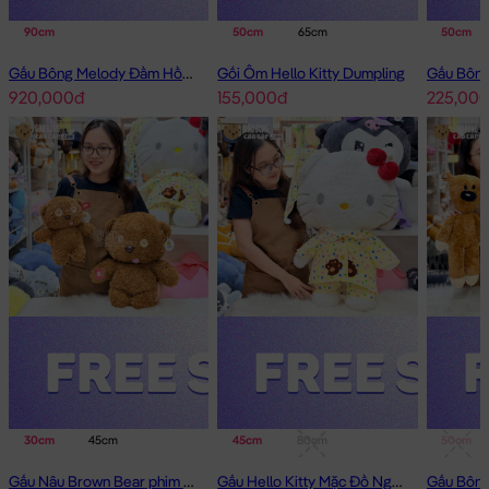
90cm
50cm
65cm
50cm
Gấu Bông Melody Đầm Hồng Cổ Sen Đeo Nơ
Gối Ôm Hello Kitty Dumpling
920,000đ
155,000đ
225,00
Gấu Bông Hậu Duệ Mặt Trời
30cm
45cm
45cm
80cm
50cm
Gấu Nâu Brown Bear phim Minions
Gấu Hello Kitty Mặc Đồ Ngủ Thêu Sao