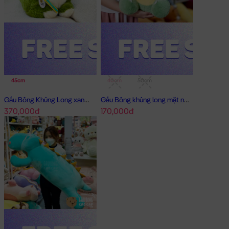
45cm
40cm
50cm
Gấu Bông Khủng Long xanh lông Smooth Bobova
Gấu Bông khủng long mặt ngố lông mịn Smooth
370,000đ
170,000đ