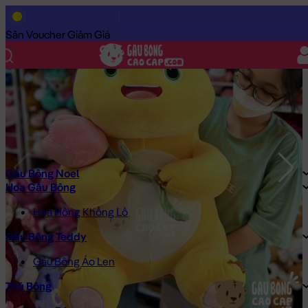
Trang Chủ
/
Gấu Bông Cao Cấp
/
Thú Bông
/
Gấu Bông Khủng L
Săn Voucher Giảm Giá
Gấu Bông Noel
Hoa Gấu Bông
Hoa Hồng Khổng Lồ
Gấu Bông Teddy
Gấu Bông Áo Len
Thú Bông