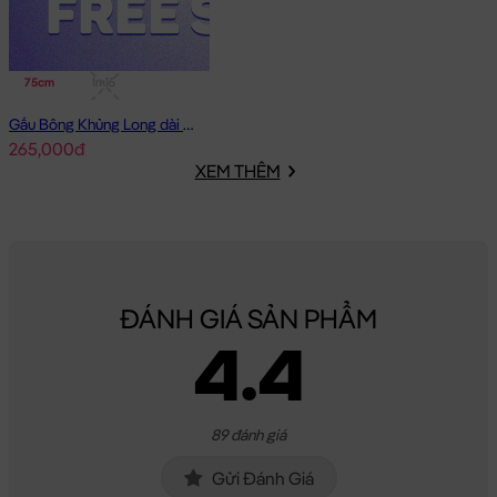
75cm
1m15
Gấu Bông Khủng Long dài nằm lông mịn mắt To
265,000đ
XEM THÊM
ĐÁNH GIÁ SẢN PHẨM
4.4
89 đánh giá
Gửi Đánh Giá