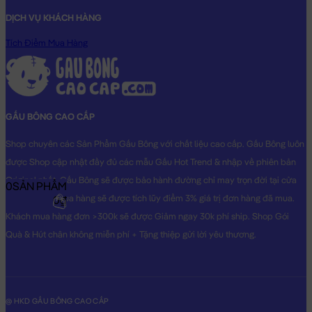
DỊCH VỤ KHÁCH HÀNG
Tích Điểm Mua Hàng
GẤU BÔNG CAO CẤP
Shop chuyên các Sản Phẩm Gấu Bông với chất liệu cao cấp. Gấu Bông luôn
được Shop cập nhật đầy đủ các mẫu Gấu Hot Trend & nhập về phiên bản
Original nhất. Gấu Bông sẽ được bảo hành đường chỉ may trọn đời tại cửa
0
SẢN PHẨM
hàng, Khách mua hàng sẽ được tích lũy điểm 3% giá trị đơn hàng đã mua.
0₫
Khách mua hàng đơn >300k sẽ được Giảm ngay 30k phí ship. Shop Gói
Quà & Hút chân không miễn phí + Tặng thiệp gửi lời yêu thương.
@ HKD GẤU BÔNG CAO CẤP