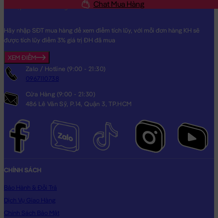
Chat Mua Hàng
Hãy nhập SĐT mua hàng để xem điểm tích lũy, với mỗi đơn hàng KH sẽ
được tích lũy điểm 3% giá trị ĐH đã mua
XEM ĐIỂM
Zalo / Hotline (9:00 - 21:30)
0967110738
Cửa Hàng (9:00 - 21:30)
486 Lê Văn Sỹ, P.14, Quận 3, TP.HCM
CHÍNH SÁCH
Bảo Hành & Đổi Trả
Dịch Vụ Giao Hàng
Chính Sách Bảo Mật