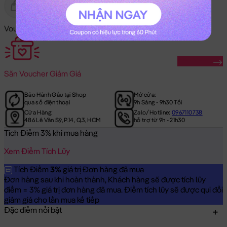
Gửi Tặng
Hết Hàng
Voucher Mã Khuyến Mãi:
Săn Ngay
Săn
Voucher Giảm Giá
Bảo Hành Gấu tại Shop
Mở cửa:
qua số điện thoại
9h Sáng - 9h30 Tối
Cửa Hàng:
Zalo/Hotline:
0967110738
486 Lê Văn Sỹ, P.14, Q.3, HCM
hỗ trợ từ 9h - 21h30
Tích Điểm 3% khi mua hàng
Xem Điểm Tích Lũy
Tích Điểm
3%
giá trị Đơn hàng đã mua
Đơn hàng sau khi hoàn thành, Khách hàng sẽ được tích lũy
điểm = 3% giá trị đơn hàng đã mua. Điểm tích lũy sẽ được qui đổi
giảm giá cho lần mua kế tiếp
Đặc điểm nổi bật