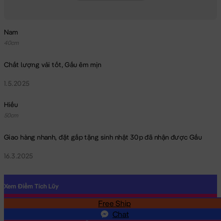
Nam
40cm
Chất lượng vải tốt, Gấu êm mịn
1.5.2025
Hiếu
50cm
Giao hàng nhanh, đặt gấp tặng sinh nhật 30p đã nhận được Gấu
16.3.2025
Xem Điểm Tích Lũy
Gấu Bông Rồng Sữa ôm Hoa
Free Ship
SĐT
Chat