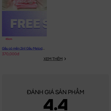
45cm
Gấu có mền 2in1 Gấu Melody Đầm Hồng Ôm Tim
370,000đ
XEM THÊM
ĐÁNH GIÁ SẢN PHẨM
4.4