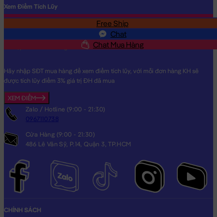
Xem Điểm Tích Lũy
Free Ship
SĐT
Chat
Chat Mua Hàng
Hãy nhập SĐT mua hàng để xem điểm tích lũy, với mỗi đơn hàng KH sẽ
được tích lũy điểm 3% giá trị ĐH đã mua
XEM ĐIỂM
Zalo / Hotline (9:00 - 21:30)
0967110738
Cửa Hàng (9:00 - 21:30)
486 Lê Văn Sỹ, P.14, Quận 3, TP.HCM
CHÍNH SÁCH