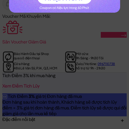
Gửi Tặng
Hết Hàng
Voucher Mã Khuyến Mãi:
Săn Ngay
Săn
Voucher Giảm Giá
Bảo Hành Gấu tại Shop
Mở cửa:
qua số điện thoại
9h Sáng - 9h30 Tối
Cửa Hàng:
Zalo/Hotline:
0967110738
486 Lê Văn Sỹ, P.14, Q.3, HCM
hỗ trợ từ 9h - 21h30
Tích Điểm 3% khi mua hàng
Xem Điểm Tích Lũy
Tích Điểm
3%
giá trị Đơn hàng đã mua
Đơn hàng sau khi hoàn thành, Khách hàng sẽ được tích lũy
điểm = 3% giá trị đơn hàng đã mua. Điểm tích lũy sẽ được qui đổi
giảm giá cho lần mua kế tiếp
Đặc điểm nổi bật