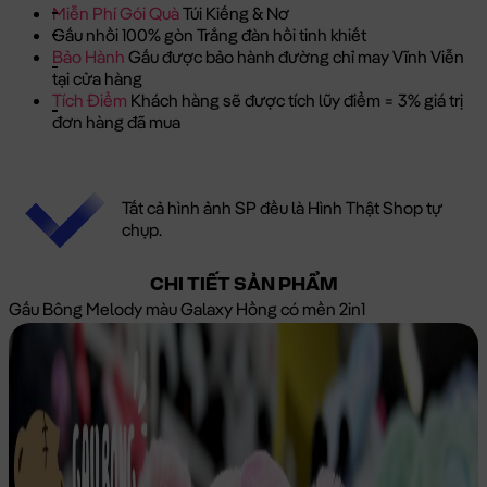
Miễn Phí Gói Quà
Túi Kiếng & Nơ
Gấu nhồi 100% gòn Trắng đàn hồi tinh khiết
Bảo Hành
Gấu được bảo hành đường chỉ may Vĩnh Viễn
tại cửa hàng
Tích Điểm
Khách hàng sẽ được tích lũy điểm = 3% giá trị
đơn hàng đã mua
Tất cả hình ảnh SP đều là Hình Thật Shop tự
chụp.
CHI TIẾT SẢN PHẨM
Gấu Bông Melody màu Galaxy Hồng có mền 2in1