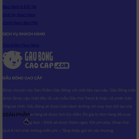
Bảo Hành & Đổi Trả
Dịch Vụ Giao Hàng
Chính Sách Bảo Mật
DỊCH VỤ KHÁCH HÀNG
Gấu Bông Lena cosplay Stitch Tím có mền 2in1
Tích Điểm Mua Hàng
Gấu Bông Lena cosplay Stitch Tím có mền 2in1 đang nằm trong
danh sách những sản phẩm
Gấu Bông Lena
BÁN CHẠY và
đang được các bạn trẻ YÊU THÍCH NHẤT.
GẤU BÔNG CAO CẤP
Gấu Bông Lena cosplay Stitch Tím có mền 2in1
được thiết kế với
1 kích thước Gấu Bông lớn nhỏ khác nhau: 55cm
Shop chuyên các Sản Phẩm Gấu Bông với chất liệu cao cấp. Gấu Bông luôn
Cách đo Size Gấu Bông:
được Shop cập nhật đầy đủ các mẫu Gấu Hot Trend & nhập về phiên bản
Gấu Ngồi (có chân): được đo từ đầu đến mông + từ
Original nhất. Gấu Bông sẽ được bảo hành đường chỉ may trọn đời tại cửa
mông đến chân (Theo chữ L)
0
SẢN PHẨM
hàng, Khách mua hàng sẽ được tích lũy điểm 3% giá trị đơn hàng đã mua.
Gấu Dài: được đo từ đầu đến phần dài cuối cùng
0₫
Khách mua hàng đơn >300k sẽ được Giảm ngay 30k phí ship. Shop Gói
Quà & Hút chân không miễn phí + Tặng thiệp gửi lời yêu thương.
Chất Liệu:
Gấu Bông Lena cosplay Stitch Tím có mền 2in1 được