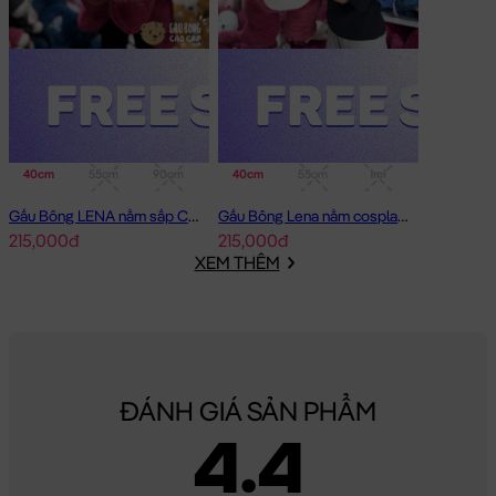
40cm
55cm
90cm
40cm
55cm
1m1
Gấu Bông LENA nằm sấp Cosplay Lotso Hồng
Gấu Bông Lena nằm cosplay Lotso
215,000đ
215,000đ
XEM THÊM
ĐÁNH GIÁ SẢN PHẨM
4.4