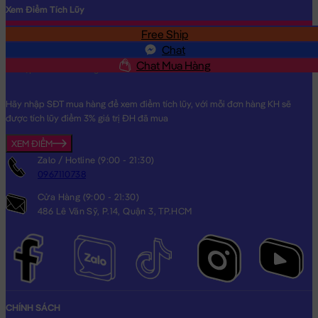
Xem Điểm Tích Lũy
Free Ship
SĐT
Chat
Chat Mua Hàng
Hãy nhập SĐT mua hàng để xem điểm tích lũy, với mỗi đơn hàng KH sẽ
được tích lũy điểm 3% giá trị ĐH đã mua
XEM ĐIỂM
Zalo / Hotline (9:00 - 21:30)
0967110738
Cửa Hàng (9:00 - 21:30)
486 Lê Văn Sỹ, P.14, Quận 3, TP.HCM
CHÍNH SÁCH