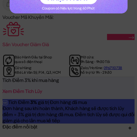
Gửi Tặng
Hết Hàng
Voucher Mã Khuyến Mãi:
Săn Ngay
Săn
Voucher Giảm Giá
Bảo Hành Gấu tại Shop
Mở cửa:
qua số điện thoại
9h Sáng - 9h30 Tối
Cửa Hàng:
Zalo/Hotline:
0967110738
486 Lê Văn Sỹ, P.14, Q.3, HCM
hỗ trợ từ 9h - 21h30
Tích Điểm 3% khi mua hàng
Xem Điểm Tích Lũy
Tích Điểm
3%
giá trị Đơn hàng đã mua
Đơn hàng sau khi hoàn thành, Khách hàng sẽ được tích lũy
điểm = 3% giá trị đơn hàng đã mua. Điểm tích lũy sẽ được qui đổi
giảm giá cho lần mua kế tiếp
Đặc điểm nổi bật