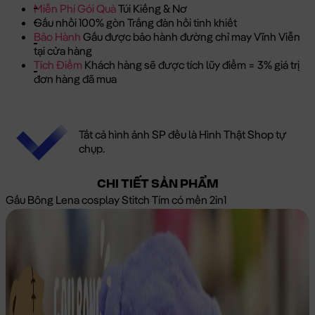
Miễn Phí Gói Quà
Túi Kiếng & Nơ
Gấu nhồi 100% gòn Trắng đàn hồi tinh khiết
Bảo Hành
Gấu được bảo hành đường chỉ may Vĩnh Viễn
tại cửa hàng
Tích Điểm
Khách hàng sẽ được tích lũy điểm = 3% giá trị
đơn hàng đã mua
Tất cả hình ảnh SP đều là Hình Thật Shop tự
chụp.
CHI TIẾT SẢN PHẨM
Gấu Bông Lena cosplay Stitch Tím có mền 2in1