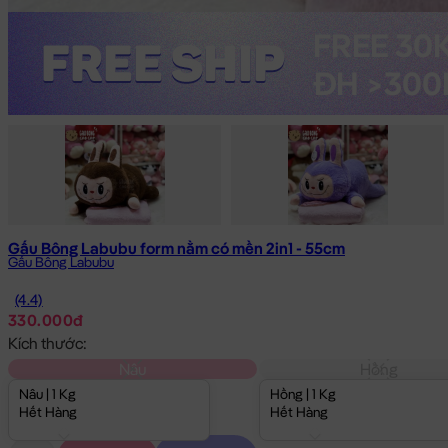
Gấu Bông Labubu form nằm có mền 2in1 - 55cm
Gấu Bông Labubu
(4.4)
330.000đ
Kích thước:
Nâu
Hồng
Nâu | 1 Kg
Hồng | 1 Kg
Hết Hàng
Hết Hàng