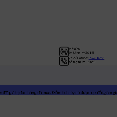
Mở cửa:
9h Sáng - 9h30 Tối
Zalo/Hotline:
0967110738
hỗ trợ từ 9h - 21h30
3% giá trị đơn hàng đã mua. Điểm tích lũy sẽ được qui đổi giảm giá