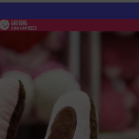
g Labubu
/
Gấu Bông Labubu form nằm có mền 2in1 – 55cm