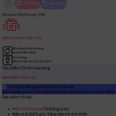
Gửi Tặng
Hết Hàng
Voucher Mã Khuyến Mãi:
Săn
Voucher Giảm Giá
Bảo Hành Gấu tại Shop
qua số điện thoại
Cửa Hàng:
486 Lê Văn Sỹ, P.14, Q.3, HCM
Tích Điểm 3% khi mua hàng
Xem Điểm Tích Lũy
Tích Điểm
3%
giá trị Đơn hàng đã mua
Đơn hàng sau khi hoàn thành, Khách hàng sẽ được tích lũy điểm = 
Đặc điểm nổi bật
Miễn Phí Gói Quà
Túi Kiếng & Nơ
Gấu nhồi 100% gòn Trắng đàn hồi tinh khiết