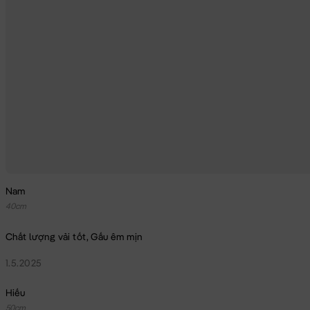
Nam
40cm
Chất lượng vải tốt, Gấu êm mịn
1.5.2025
Hiếu
50cm