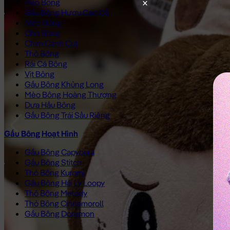
Heo Bông
Gấu Bông Hươu Cao Cổ
Mèo Bông
Chó Bông
Chim Cánh Cụt
Thỏ Bông
Rái Cá Bông
Vịt Bông
Gấu Bông Khủng Long
Mèo Bông Hoàng Thượng
Dưa Hấu Bông
Gấu Bông Trái Sầu Riêng
Gấu Bông Hoạt Hình
Gấu Bông Capybara
Gấu Bông Stitch
Thỏ Bông Kuromi
Gấu Bông Hải Ly Loopy
Thỏ Bông Melody
Thỏ Bông Cinnamoroll
Gấu Bông Doremon