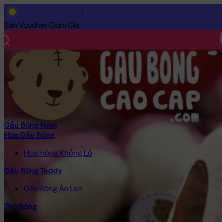
Trang Chủ
/
Gấu Bông Cao Cấp
/
Gấu Bông Hoạt Hình
/
Gấu Bôn
Săn Voucher Giảm Giá
Gấu Bông Noel
Hoa Gấu Bông
Hoa Hồng Khổng Lồ
Gấu Bông Teddy
Gấu Bông Áo Len
Thú Bông