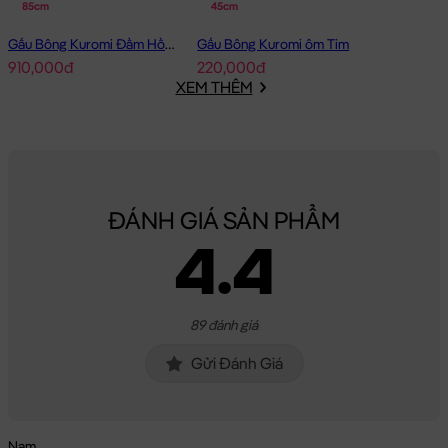
85cm
45cm
Gấu Bông Kuromi Đầm Hồng Voal Lấp Lánh
Gấu Bông Kuromi ôm Tim
910,000đ
220,000đ
XEM THÊM
ĐÁNH GIÁ SẢN PHẨM
4.4
89 đánh giá
Gửi Đánh Giá
Nam