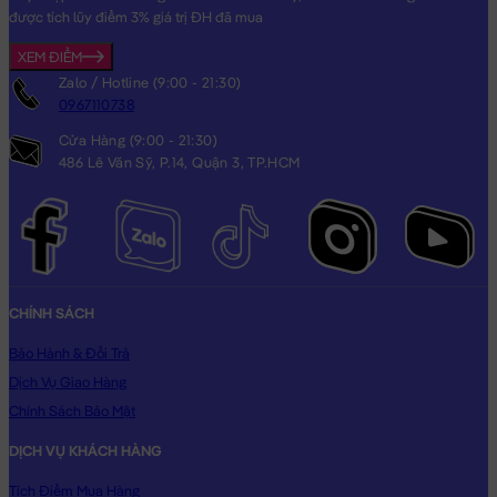
được tích lũy điểm 3% giá trị ĐH đã mua
XEM ĐIỂM
Gấu Bông Kuromi cosplay Dơi
Zalo / Hotline (9:00 - 21:30)
0967110738
Cửa Hàng (9:00 - 21:30)
486 Lê Văn Sỹ, P.14, Quận 3, TP.HCM
CHÍNH SÁCH
Bảo Hành & Đổi Trả
Dịch Vụ Giao Hàng
Chính Sách Bảo Mật
DỊCH VỤ KHÁCH HÀNG
Tích Điểm Mua Hàng