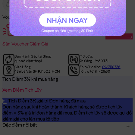
Gửi Tặng
Hết Hàng
Voucher Mã Khuyến Mãi:
Săn Ngay
Săn
Voucher Giảm Giá
Bảo Hành Gấu tại Shop
Mở cửa:
qua số điện thoại
9h Sáng - 9h30 Tối
Cửa Hàng:
Zalo/Hotline:
0967110738
486 Lê Văn Sỹ, P.14, Q.3, HCM
hỗ trợ từ 9h - 21h30
Tích Điểm 3% khi mua hàng
Xem Điểm Tích Lũy
Tích Điểm
3%
giá trị Đơn hàng đã mua
Đơn hàng sau khi hoàn thành, Khách hàng sẽ được tích lũy
điểm = 3% giá trị đơn hàng đã mua. Điểm tích lũy sẽ được qui đổi
giảm giá cho lần mua kế tiếp
Đặc điểm nổi bật