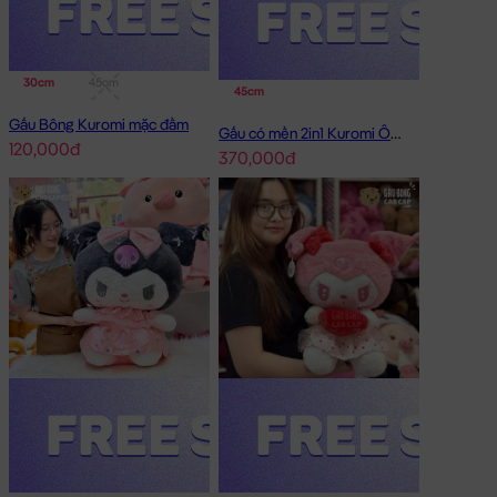
30cm
45cm
45cm
Gấu Bông Kuromi mặc đầm
Gấu có mền 2in1 Kuromi Ôm Dâu
120,000đ
370,000đ
Gấu Bông Kuromi cosplay Dơi