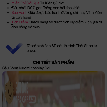
Miễn Phí Gói Quà
Túi Kiếng & Nơ
Gấu nhồi 100% gòn Trắng đàn hồi tinh khiết
Bảo Hành
Gấu được bảo hành đường chỉ may Vĩnh Viễn
tại cửa hàng
Tích Điểm
Khách hàng sẽ được tích lũy điểm = 3% giá trị
đơn hàng đã mua
Tất cả hình ảnh SP đều là Hình Thật Shop tự
chụp.
CHI TIẾT SẢN PHẨM
Gấu Bông Kuromi cosplay Dơi