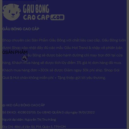
GẤU BÔNG CAO CẤP
Shop chuyên các Sản Phẩm Gấu Bông với chất liệu cao cấp. Gấu Bông luôn
được Shop cập nhật đầy đủ các mẫu Gấu Hot Trend & nhập về phiên bản
0
SẢN PHẨM
Original nhất. Gấu Bông sẽ được bảo hành đường chỉ may trọn đời tại cửa
0₫
hàng, Khách mua hàng sẽ được tích lũy điểm 3% giá trị đơn hàng đã mua.
Khách mua hàng đơn >300k sẽ được Giảm ngay 30k phí ship. Shop Gói
Quà & Hút chân không miễn phí + Tặng thiệp gửi lời yêu thương.
@ HKD GẤU BÔNG CAO CẤP
Số ĐKKD: 41C8025705. Do UBND QUẬN 3 cấp ngày 19/01/2022
Người đại diện: Nguyễn Thị Thu Hằng
Địa Chỉ: 486 Lê Văn Sỹ, P14, Quận 3, TP.HCM