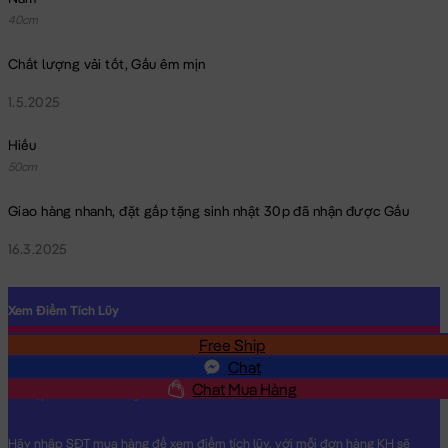
40cm
Chất lượng vải tốt, Gấu êm mịn
1.5.2025
Hiếu
50cm
Giao hàng nhanh, đặt gấp tặng sinh nhật 30p đã nhận được Gấu
16.3.2025
Xem Điểm Tích Lũy
Free Ship
SĐT
Chat
Chat Mua Hàng
Hãy nhập SĐT mua hàng để xem điểm tích lũy, với mỗi đơn hàng KH sẽ