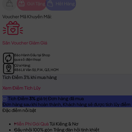
Gửi Tặng
Hết Hàng
Voucher Mã Khuyến Mãi:
Săn
Voucher Giảm Giá
Bảo Hành Gấu tại Shop
qua số điện thoại
Cửa Hàng:
486 Lê Văn Sỹ, P.14, Q.3, HCM
Tích Điểm 3% khi mua hàng
Xem Điểm Tích Lũy
Tích Điểm
3%
giá trị Đơn hàng đã mua
Đơn hàng sau khi hoàn thành, Khách hàng sẽ được tích lũy điểm = 
Đặc điểm nổi bật
Miễn Phí Gói Quà
Túi Kiếng & Nơ
Gấu nhồi 100% gòn Trắng đàn hồi tinh khiết