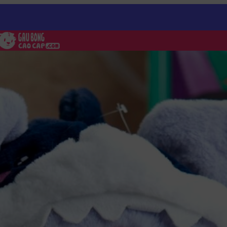
ng Kuromi
/
Gấu Bông Kuromi cosplay Cá Mập có mền 2in1