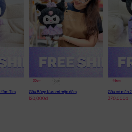
30cm
45cm
45cm
 Yếm Tím
Gấu Bông Kuromi mặc đầm
Gấu có mền 2
120,000đ
370,000đ