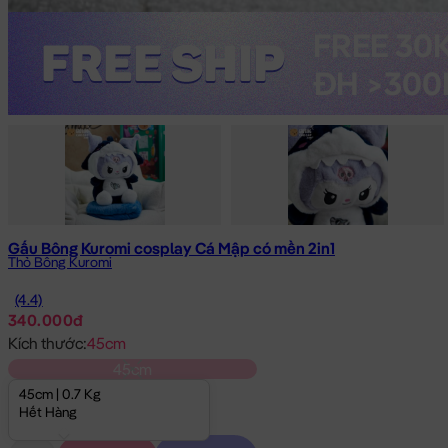
Gấu Bông Kuromi cosplay Cá Mập có mền 2in1
Thỏ Bông Kuromi
(4.4)
340.000đ
Kích thước:
45cm
45cm
45cm | 0.7 Kg
Hết Hàng