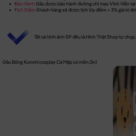
Bảo Hành
Gấu được bảo hành đường chỉ may Vĩnh Viễn tại
Tích Điểm
Khách hàng sẽ được tích lũy điểm = 3% giá trị 
Tất cả hình ảnh SP đều là Hình Thật Shop tự chụp.
Gấu Bông Kuromi cosplay Cá Mập có mền 2in1