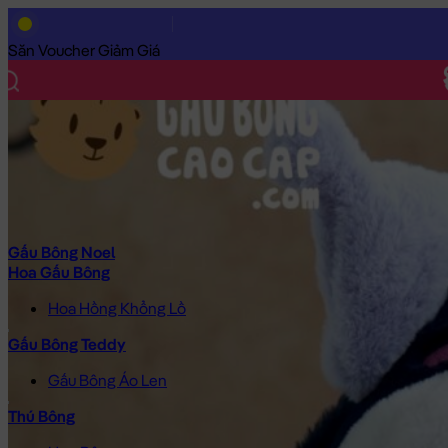
Trang Chủ
/
Gấu Bông Cao Cấp
/
Thú Bông
/
Thỏ Bông
/
Thỏ Bô
Săn Voucher Giảm Giá
Gấu Bông Noel
Hoa Gấu Bông
Hoa Hồng Khổng Lồ
Gấu Bông Teddy
Gấu Bông Áo Len
Thú Bông