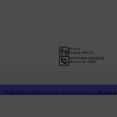
Mở cửa:
9h Sáng - 9h30 Tối
Zalo/Hotline:
0967110738
hỗ trợ từ 9h - 21h30
3% giá trị đơn hàng đã mua. Điểm tích lũy sẽ được qui đổi giảm giá