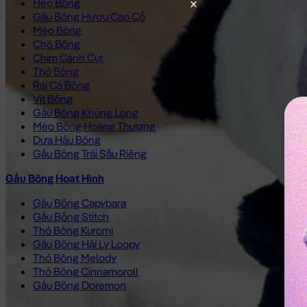
Heo Bông
Gấu Bông Hươu Cao Cổ
Mèo Bông
Chó Bông
Chim Cánh Cụt
Thỏ Bông
Rái Cá Bông
Vịt Bông
Gấu Bông Khủng Long
Mèo Bông Hoàng Thượng
Dưa Hấu Bông
Gấu Bông Trái Sầu Riêng
Gấu Bông Hoạt Hình
Gấu Bông Capybara
Gấu Bông Stitch
Thỏ Bông Kuromi
Gấu Bông Hải Ly Loopy
Thỏ Bông Melody
Thỏ Bông Cinnamoroll
Gấu Bông Doremon