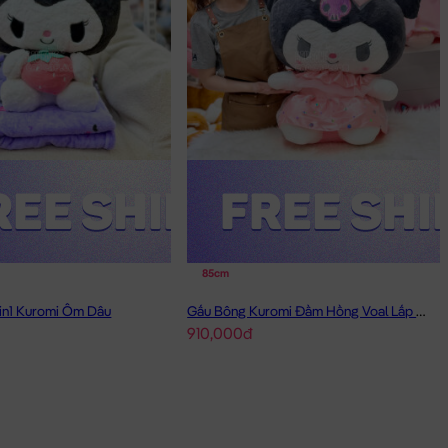
85cm
in1 Kuromi Ôm Dâu
Gấu Bông Kuromi Đầm Hồng Voal Lấp Lánh
910,000đ