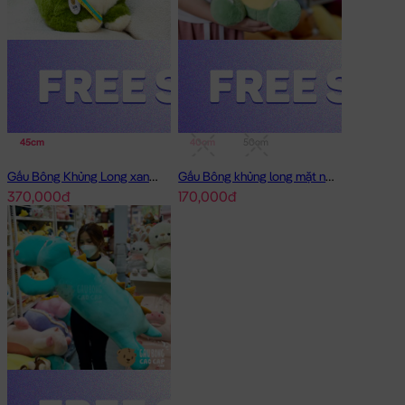
45cm
40cm
50cm
Gấu Bông Khủng Long xanh lông Smooth Bobova
Gấu Bông khủng long mặt ngố lông mịn Smooth
370,000đ
170,000đ