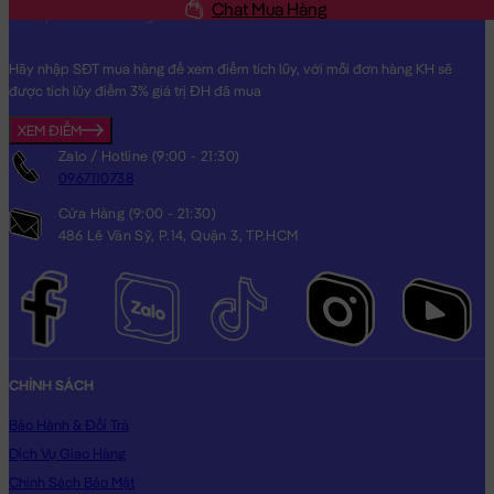
Chat Mua Hàng
Hãy nhập SĐT mua hàng để xem điểm tích lũy, với mỗi đơn hàng KH sẽ
được tích lũy điểm 3% giá trị ĐH đã mua
Gấu Bông Khủng Long Nằm Mắt To Đội Nón Cầu Vồng
XEM ĐIỂM
Zalo / Hotline (9:00 - 21:30)
0967110738
Cửa Hàng (9:00 - 21:30)
486 Lê Văn Sỹ, P.14, Quận 3, TP.HCM
CHÍNH SÁCH
Bảo Hành & Đổi Trả
Dịch Vụ Giao Hàng
Chính Sách Bảo Mật