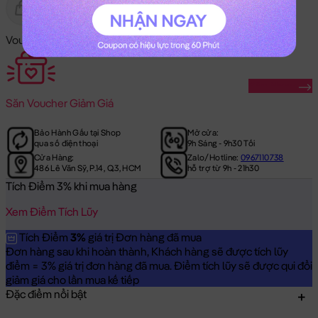
Gửi Tặng
Hết Hàng
Voucher Mã Khuyến Mãi:
Săn Ngay
Săn
Voucher Giảm Giá
Bảo Hành Gấu tại Shop
Mở cửa:
qua số điện thoại
9h Sáng - 9h30 Tối
Cửa Hàng:
Zalo/Hotline:
0967110738
486 Lê Văn Sỹ, P.14, Q.3, HCM
hỗ trợ từ 9h - 21h30
Tích Điểm 3% khi mua hàng
Xem Điểm Tích Lũy
Tích Điểm
3%
giá trị Đơn hàng đã mua
Đơn hàng sau khi hoàn thành, Khách hàng sẽ được tích lũy
điểm = 3% giá trị đơn hàng đã mua. Điểm tích lũy sẽ được qui đổi
giảm giá cho lần mua kế tiếp
Đặc điểm nổi bật