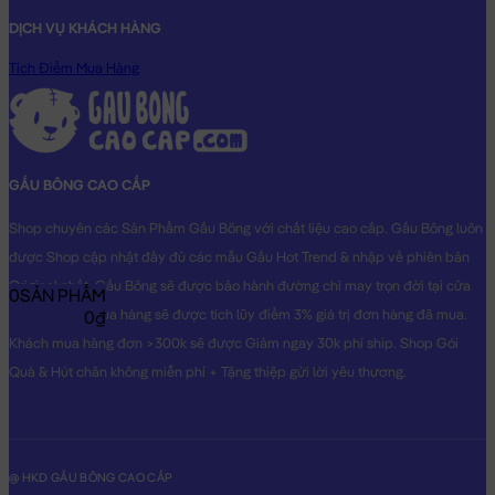
DỊCH VỤ KHÁCH HÀNG
Tích Điểm Mua Hàng
GẤU BÔNG CAO CẤP
Shop chuyên các Sản Phẩm Gấu Bông với chất liệu cao cấp. Gấu Bông luôn
được Shop cập nhật đầy đủ các mẫu Gấu Hot Trend & nhập về phiên bản
Original nhất. Gấu Bông sẽ được bảo hành đường chỉ may trọn đời tại cửa
0
SẢN PHẨM
hàng, Khách mua hàng sẽ được tích lũy điểm 3% giá trị đơn hàng đã mua.
0₫
Khách mua hàng đơn >300k sẽ được Giảm ngay 30k phí ship. Shop Gói
Quà & Hút chân không miễn phí + Tặng thiệp gửi lời yêu thương.
@ HKD GẤU BÔNG CAO CẤP