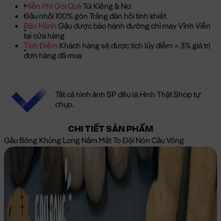
Miễn Phí Gói Quà
Túi Kiếng & Nơ
Gấu nhồi 100% gòn Trắng đàn hồi tinh khiết
Bảo Hành
Gấu được bảo hành đường chỉ may Vĩnh Viễn
tại cửa hàng
Tích Điểm
Khách hàng sẽ được tích lũy điểm = 3% giá trị
đơn hàng đã mua
Tất cả hình ảnh SP đều là Hình Thật Shop tự
chụp.
CHI TIẾT SẢN PHẨM
Gấu Bông Khủng Long Nằm Mắt To Đội Nón Cầu Vồng