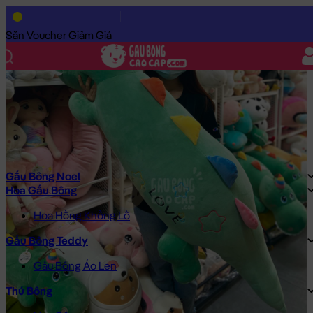
Trang Chủ
/
Gấu Bông Cao Cấp
/
Thú Bông
/
Gấu Bông Khủng L
Săn Voucher Giảm Giá
Gấu Bông Noel
Hoa Gấu Bông
Hoa Hồng Khổng Lồ
Gấu Bông Teddy
Gấu Bông Áo Len
Thú Bông