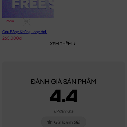
75cm
1m15
Gấu Bông Khủng Long dài nằm lông mịn mắt To
265,000đ
XEM THÊM
ĐÁNH GIÁ SẢN PHẨM
4.4
89 đánh giá
Gửi Đánh Giá