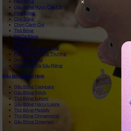
Heo Bông
Gấu Bông Hươu Cao Cổ
Mèo Bông
Chó Bông
Chim Cánh Cụt
Thỏ Bông
Rái Cá Bông
Vịt Bông
Gấu Bông Khủng Long
Mèo Bông Hoàng Thượng
Dưa Hấu Bông
Gấu Bông Trái Sầu Riêng
Gấu Bông Hoạt Hình
Gấu Bông Capybara
Gấu Bông Stitch
Thỏ Bông Kuromi
Gấu Bông Hải Ly Loopy
Thỏ Bông Melody
Thỏ Bông Cinnamoroll
Gấu Bông Doremon