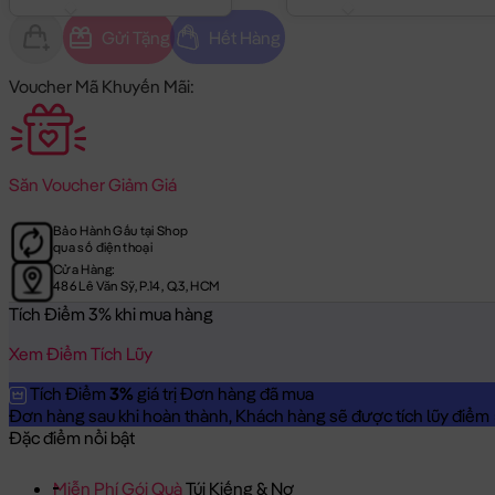
Gửi Tặng
Hết Hàng
Voucher Mã Khuyến Mãi:
Săn
Voucher Giảm Giá
Bảo Hành Gấu tại Shop
qua số điện thoại
Cửa Hàng:
486 Lê Văn Sỹ, P.14, Q.3, HCM
Tích Điểm 3% khi mua hàng
Xem Điểm Tích Lũy
Tích Điểm
3%
giá trị Đơn hàng đã mua
Đơn hàng sau khi hoàn thành, Khách hàng sẽ được tích lũy điểm = 
Đặc điểm nổi bật
Miễn Phí Gói Quà
Túi Kiếng & Nơ