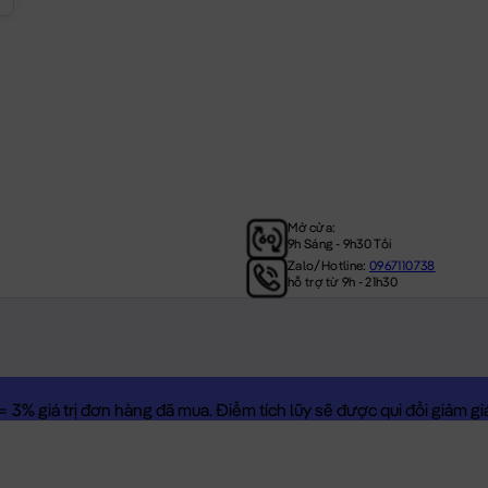
Mở cửa:
9h Sáng - 9h30 Tối
Zalo/Hotline:
0967110738
hỗ trợ từ 9h - 21h30
3% giá trị đơn hàng đã mua. Điểm tích lũy sẽ được qui đổi giảm giá