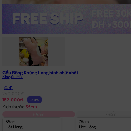
Gấu Bông Khủng Long hình chữ nhật
Khuyến Mãi
(4.4)
260.000đ
182.000đ
-30%
Kích thước:
55cm
55cm
75cm
55cm
75cm
Hết Hàng
Hết Hàng