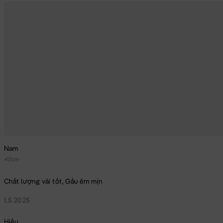
Nam
40cm
Chất lượng vải tốt, Gấu êm mịn
1.5.2025
Hiếu