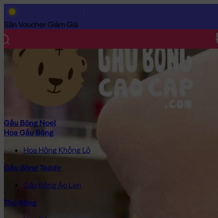
Trang Chủ
/
Gấu Bông Cao Cấp
/
Khuyến Mãi
/
Gấu Bông Khủng 
Săn Voucher Giảm Giá
Gấu Bông Noel
Hoa Gấu Bông
Hoa Hồng Khổng Lồ
Gấu Bông Teddy
Gấu Bông Áo Len
Thú Bông