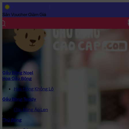
Trang Chủ
/
Gấu Bông Cao Cấp
/
Thú Bông
/
Gấu Bông Hải Cẩu
Săn Voucher Giảm Giá
Gấu Bông Noel
Hoa Gấu Bông
Hoa Hồng Khổng Lồ
Gấu Bông Teddy
Gấu Bông Áo Len
Thú Bông