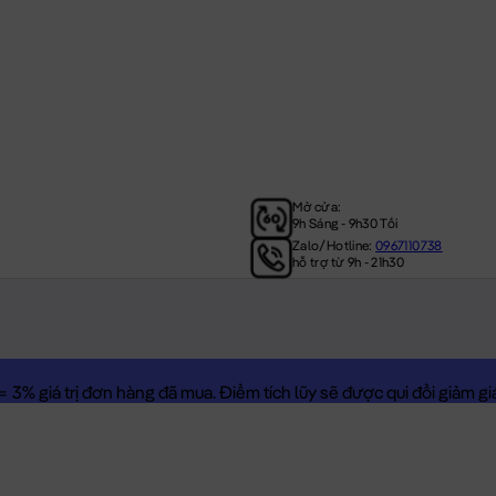
Mở cửa:
9h Sáng - 9h30 Tối
Zalo/Hotline:
0967110738
hỗ trợ từ 9h - 21h30
3% giá trị đơn hàng đã mua. Điểm tích lũy sẽ được qui đổi giảm giá