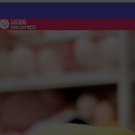
/
Gấu Bông Hải Cẩu Sushi Cá Trích