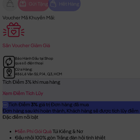
Gửi Tặng
Hết Hàng
Voucher Mã Khuyến Mãi:
Săn
Voucher Giảm Giá
Bảo Hành Gấu tại Shop
qua số điện thoại
Cửa Hàng:
486 Lê Văn Sỹ, P.14, Q.3, HCM
Tích Điểm 3% khi mua hàng
Xem Điểm Tích Lũy
Tích Điểm
3%
giá trị Đơn hàng đã mua
Đơn hàng sau khi hoàn thành, Khách hàng sẽ được tích lũy điểm = 
Đặc điểm nổi bật
Miễn Phí Gói Quà
Túi Kiếng & Nơ
Gấu nhồi 100% gòn Trắng đàn hồi tinh khiết