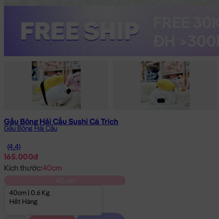
Gấu Bông Hải Cẩu Sushi Cá Trích
Gấu Bông Hải Cẩu
(4.4)
165.000đ
Kích thước:
40cm
40cm
40cm | 0.6 Kg
Hết Hàng