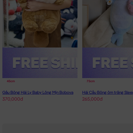
45cm
75cm
Gấu Bông Hải Ly Baby Lông Mịn Bobova
Hải Cẩu Bông ôm trăng Slee
370,000đ
265,000đ