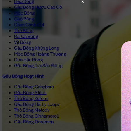
Heo Bông
Gấu Bông Hươu Cao Cổ
Mèo Bông
Chó Bông
Chim Cánh Cụt
Thỏ Bông
Rái Cá Bông
Vịt Bông
Gấu Bông Khủng Long
Mèo Bông Hoàng Thượng
Dưa Hấu Bông
Gấu Bông Trái Sầu Riêng
Gấu Bông Hoạt Hình
Gấu Bông Capybara
Gấu Bông Stitch
Thỏ Bông Kuromi
Gấu Bông Hải Ly Loopy
Thỏ Bông Melody
Thỏ Bông Cinnamoroll
Gấu Bông Doremon