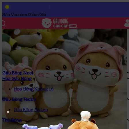
Trang Chủ
/
Gấu Bông Cao Cấp
/
Thú Bông
/
Chuột Bông Hamst
Săn Voucher Giảm Giá
Gấu Bông Noel
Hoa Gấu Bông
Hoa Hồng Khổng Lồ
Gấu Bông Teddy
Gấu Bông Áo Len
Thú Bông