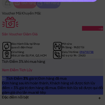
Gửi Tặng
Hết Hàng
Voucher Mã Khuyến Mãi:
Săn Ngay
Săn
Voucher Giảm Giá
Bảo Hành Gấu tại Shop
Mở cửa:
qua số điện thoại
9h Sáng - 9h30 Tối
Cửa Hàng:
Zalo/Hotline:
0967110738
486 Lê Văn Sỹ, P.14, Q.3, HCM
hỗ trợ từ 9h - 21h30
Tích Điểm 3% khi mua hàng
Xem Điểm Tích Lũy
Tích Điểm
3%
giá trị Đơn hàng đã mua
Đơn hàng sau khi hoàn thành, Khách hàng sẽ được tích lũy
điểm = 3% giá trị đơn hàng đã mua. Điểm tích lũy sẽ được qui đổi
giảm giá cho lần mua kế tiếp
Đặc điểm nổi bật