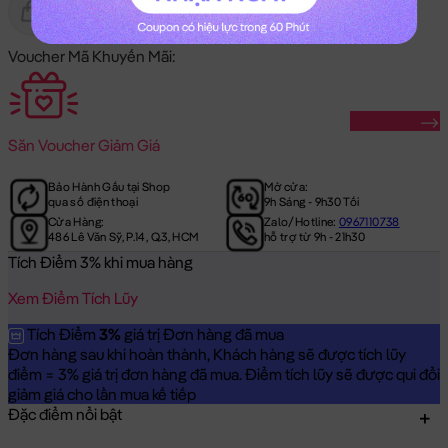
Gửi Tặng
Hết Hàng
Voucher Mã Khuyến Mãi:
Săn Ngay
Săn
Voucher Giảm Giá
Bảo Hành Gấu tại Shop
Mở cửa:
qua số điện thoại
9h Sáng - 9h30 Tối
Cửa Hàng:
Zalo/Hotline:
0967110738
486 Lê Văn Sỹ, P.14, Q.3, HCM
hỗ trợ từ 9h - 21h30
Tích Điểm 3% khi mua hàng
Xem Điểm Tích Lũy
Tích Điểm
3%
giá trị Đơn hàng đã mua
Đơn hàng sau khi hoàn thành, Khách hàng sẽ được tích lũy
điểm = 3% giá trị đơn hàng đã mua. Điểm tích lũy sẽ được qui đổi
giảm giá cho lần mua kế tiếp
Đặc điểm nổi bật