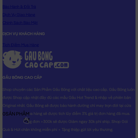
Bảo Hành & Đổi Trả
Gấu Bông Chim Cánh Cụt Cosplay
Dịch Vụ Giao Hàng
Chính Sách Bảo Mật
DỊCH VỤ KHÁCH HÀNG
Tích Điểm Mua Hàng
GẤU BÔNG CAO CẤP
Shop chuyên các Sản Phẩm Gấu Bông với chất liệu cao cấp. Gấu Bông luôn
được Shop cập nhật đầy đủ các mẫu Gấu Hot Trend & nhập về phiên bản
Original nhất. Gấu Bông sẽ được bảo hành đường chỉ may trọn đời tại cửa
0
SẢN PHẨM
hàng, Khách mua hàng sẽ được tích lũy điểm 3% giá trị đơn hàng đã mua.
0₫
Khách mua hàng đơn >300k sẽ được Giảm ngay 30k phí ship. Shop Gói
Quà & Hút chân không miễn phí + Tặng thiệp gửi lời yêu thương.