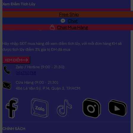
Xem Điểm Tích Lũy
Free Ship
SĐT
Chat
Chat Mua Hàng
Hãy nhập SĐT mua hàng để xem điểm tích lũy, với mỗi đơn hàng KH sẽ
được tích lũy điểm 3% giá trị ĐH đã mua
XEM ĐIỂM
Zalo / Hotline (9:00 - 21:30)
0967110738
Cửa Hàng (9:00 - 21:30)
486 Lê Văn Sỹ, P.14, Quận 3, TP.HCM
CHÍNH SÁCH