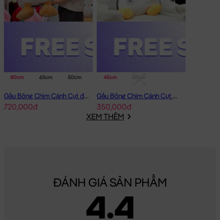
80cm
65cm
50cm
45cm
50cm
Gấu Bông Chim Cánh Cụt đeo phao
Gấu Bông Chim Cánh Cụt Baby lông tơ siêu mềm
720,000đ
350,000đ
XEM THÊM
ĐÁNH GIÁ SẢN PHẨM
4.4