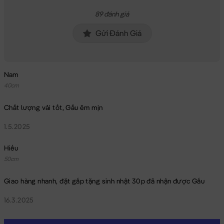
89 đánh giá
Gửi Đánh Giá
Nam
40cm
Gấu Bông Chim Cánh Cụt Baby lông tơ siêu mềm
Chất lượng vải tốt, Gấu êm mịn
1.5.2025
Hiếu
50cm
Giao hàng nhanh, đặt gấp tặng sinh nhật 30p đã nhận được Gấu
16.3.2025