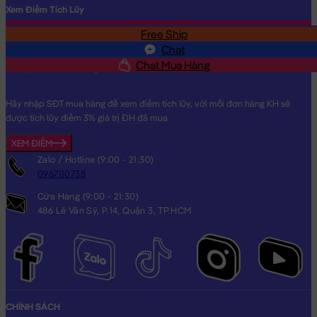
Xem Điểm Tích Lũy
Free Ship
SĐT
Chat
Chat Mua Hàng
Hãy nhập SĐT mua hàng để xem điểm tích lũy, với mỗi đơn hàng KH sẽ
được tích lũy điểm 3% giá trị ĐH đã mua
XEM ĐIỂM
Zalo / Hotline (9:00 - 21:30)
0967110738
Cửa Hàng (9:00 - 21:30)
486 Lê Văn Sỹ, P.14, Quận 3, TP.HCM
CHÍNH SÁCH