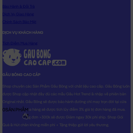
Bảo Hành & Đổi Trả
Dịch Vụ Giao Hàng
Chính Sách Bảo Mật
DỊCH VỤ KHÁCH HÀNG
Tích Điểm Mua Hàng
GẤU BÔNG CAO CẤP
Shop chuyên các Sản Phẩm Gấu Bông với chất liệu cao cấp. Gấu Bông luôn
được Shop cập nhật đầy đủ các mẫu Gấu Hot Trend & nhập về phiên bản
Original nhất. Gấu Bông sẽ được bảo hành đường chỉ may trọn đời tại cửa
0
SẢN PHẨM
hàng, Khách mua hàng sẽ được tích lũy điểm 3% giá trị đơn hàng đã mua.
0₫
Khách mua hàng đơn >300k sẽ được Giảm ngay 30k phí ship. Shop Gói
Quà & Hút chân không miễn phí + Tặng thiệp gửi lời yêu thương.