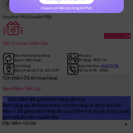
Gửi Tặng
Mua Ngay
Voucher Mã Khuyến Mãi:
Săn Ngay
Săn
Voucher Giảm Giá
Bảo Hành Gấu tại Shop
Mở cửa:
qua số điện thoại
9h Sáng - 9h30 Tối
Cửa Hàng:
Zalo/Hotline:
0967110738
486 Lê Văn Sỹ, P.14, Q.3, HCM
hỗ trợ từ 9h - 21h30
Tích Điểm 3% khi mua hàng
Xem Điểm Tích Lũy
Tích Điểm
3%
giá trị Đơn hàng đã mua
Đơn hàng sau khi hoàn thành, Khách hàng sẽ được tích lũy
điểm = 3% giá trị đơn hàng đã mua. Điểm tích lũy sẽ được qui đổi
giảm giá cho lần mua kế tiếp
Đặc điểm nổi bật