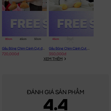
80cm
65cm
50cm
45cm
50cm
Gấu Bông Chim Cánh Cụt đeo phao
Gấu Bông Chim Cánh Cụt Baby lông tơ siêu mềm
720,000đ
350,000đ
XEM THÊM
ĐÁNH GIÁ SẢN PHẨM
4.4