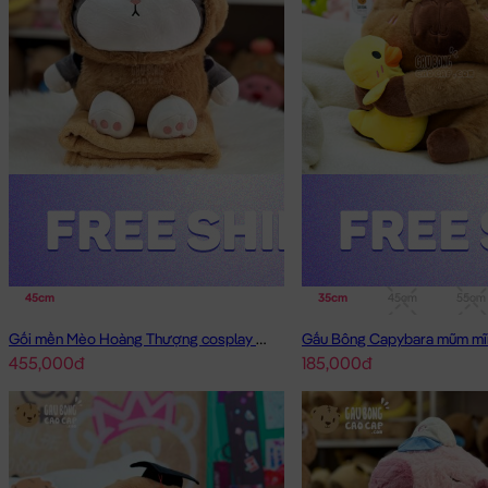
45cm
35cm
45cm
55cm
Gối mền Mèo Hoàng Thượng cosplay Capybara
Gấu Bông Capybara mũm mĩ
455,000đ
185,000đ