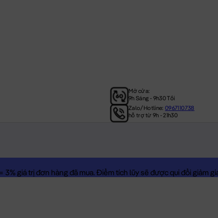
Mở cửa:
9h Sáng - 9h30 Tối
Zalo/Hotline:
0967110738
hỗ trợ từ 9h - 21h30
3% giá trị đơn hàng đã mua. Điểm tích lũy sẽ được qui đổi giảm giá