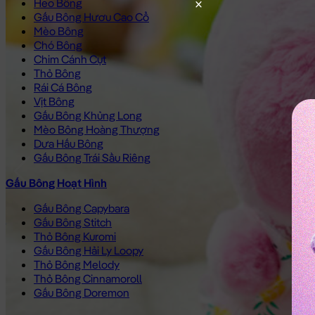
Heo Bông
Gấu Bông Hươu Cao Cổ
Mèo Bông
Chó Bông
Chim Cánh Cụt
Thỏ Bông
Rái Cá Bông
Vịt Bông
Gấu Bông Khủng Long
Mèo Bông Hoàng Thượng
Dưa Hấu Bông
Gấu Bông Trái Sầu Riêng
Gấu Bông Hoạt Hình
Gấu Bông Capybara
Gấu Bông Stitch
Thỏ Bông Kuromi
Gấu Bông Hải Ly Loopy
Thỏ Bông Melody
Thỏ Bông Cinnamoroll
Gấu Bông Doremon