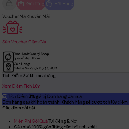
Gửi Tặng
Hết Hàng
Voucher Mã Khuyến Mãi:
Săn
Voucher Giảm Giá
Bảo Hành Gấu tại Shop
qua số điện thoại
Cửa Hàng:
486 Lê Văn Sỹ, P.14, Q.3, HCM
Tích Điểm 3% khi mua hàng
Xem Điểm Tích Lũy
Tích Điểm
3%
giá trị Đơn hàng đã mua
Đơn hàng sau khi hoàn thành, Khách hàng sẽ được tích lũy điểm = 
Đặc điểm nổi bật
Miễn Phí Gói Quà
Túi Kiếng & Nơ
Gấu nhồi 100% gòn Trắng đàn hồi tinh khiết