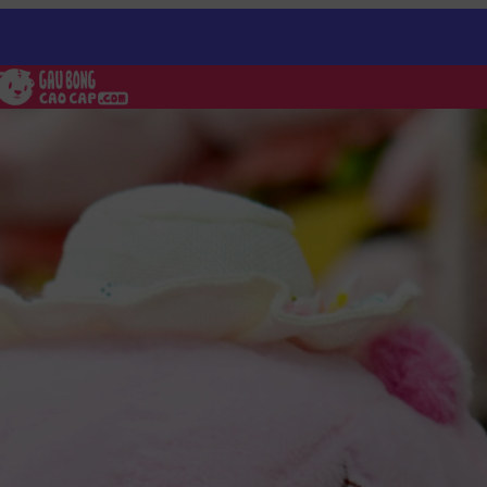
ara
/
Gấu Bông Capybara mặc đầm Hồng đi biển