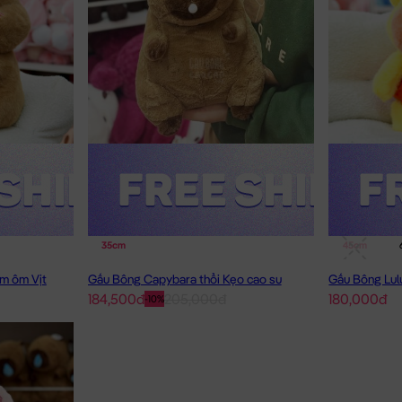
35cm
45cm
m ôm Vịt
Gấu Bông Capybara thổi Kẹo cao su
184,500đ
205,000đ
180,000đ
-10%