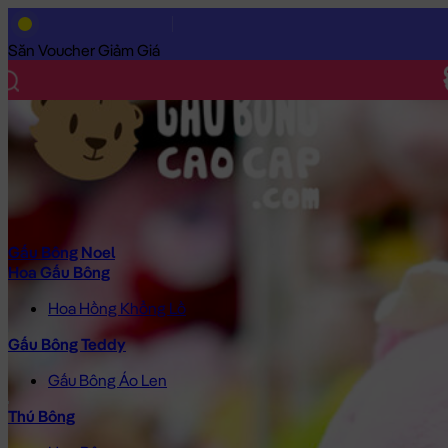
Trang Chủ
/
Gấu Bông Cao Cấp
/
Thú Bông
/
Chuột Bông Capyb
Săn Voucher Giảm Giá
Gấu Bông Noel
Hoa Gấu Bông
Hoa Hồng Khổng Lồ
Gấu Bông Teddy
Gấu Bông Áo Len
Thú Bông