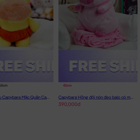
65cm
42cm
Gấu Bông Lulu Capybara Mặc Quần Cam
Capybara Hồng đội nón đeo balo có mền 2in1
390,000đ