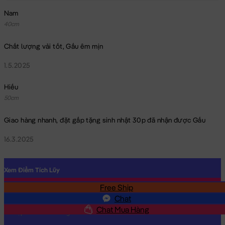
Nam
40cm
Chất lượng vải tốt, Gấu êm mịn
1.5.2025
Gấu Bông Capybara đeo phao Vịt
Hiếu
50cm
Giao hàng nhanh, đặt gấp tặng sinh nhật 30p đã nhận được Gấu
16.3.2025
Xem Điểm Tích Lũy
Free Ship
SĐT
Chat
Chat Mua Hàng