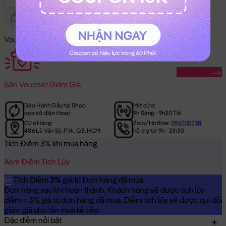
Gửi Tặng
Hết Hàng
Voucher Mã Khuyến Mãi:
Săn Ngay
Săn
Voucher Giảm Giá
Bảo Hành Gấu tại Shop
Mở cửa:
qua số điện thoại
9h Sáng - 9h30 Tối
Cửa Hàng:
Zalo/Hotline:
0967110738
486 Lê Văn Sỹ, P.14, Q.3, HCM
hỗ trợ từ 9h - 21h30
Tích Điểm 3% khi mua hàng
Xem Điểm Tích Lũy
Tích Điểm
3%
giá trị Đơn hàng đã mua
Đơn hàng sau khi hoàn thành, Khách hàng sẽ được tích lũy
điểm = 3% giá trị đơn hàng đã mua. Điểm tích lũy sẽ được qui đổi
giảm giá cho lần mua kế tiếp
Đặc điểm nổi bật