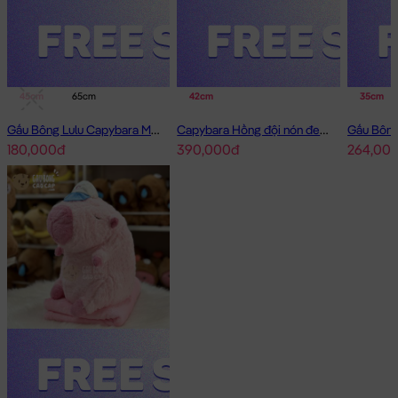
45cm
65cm
42cm
35cm
Gấu Bông Lulu Capybara Mặc Quần Cam
Capybara Hồng đội nón đeo balo có mền 2in1
180,000đ
390,000đ
264,00