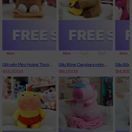
45cm
35cm
45cm
55cm
35cm
Gối mền Mèo Hoàng Thượng cosplay Capybara
Gấu Bông Capybara mũm mĩm ôm Vịt
455,000đ
185,000đ
184,500