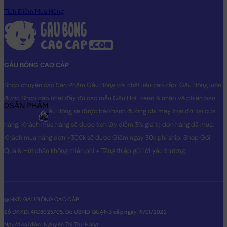
Tích Điểm Mua Hàng
GẤU BÔNG CAO CẤP
Shop chuyên các Sản Phẩm Gấu Bông với chất liệu cao cấp. Gấu Bông luôn
được Shop cập nhật đầy đủ các mẫu Gấu Hot Trend & nhập về phiên bản
0
SẢN PHẨM
Original nhất. Gấu Bông sẽ được bảo hành đường chỉ may trọn đời tại cửa
0₫
hàng, Khách mua hàng sẽ được tích lũy điểm 3% giá trị đơn hàng đã mua.
Khách mua hàng đơn >300k sẽ được Giảm ngay 30k phí ship. Shop Gói
Quà & Hút chân không miễn phí + Tặng thiệp gửi lời yêu thương.
@ HKD GẤU BÔNG CAO CẤP
Số ĐKKD: 41C8025705. Do UBND QUẬN 3 cấp ngày 19/01/2022
Người đại diện: Nguyễn Thị Thu Hằng