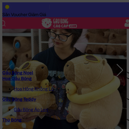
Trang Chủ
/
Gấu Bông Cao Cấp
/
Thú Bông
/
Chuột Bông Capyb
Săn Voucher Giảm Giá
Gấu Bông Noel
Hoa Gấu Bông
Hoa Hồng Khổng Lồ
Gấu Bông Teddy
Gấu Bông Áo Len
Thú Bông