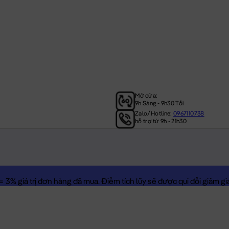
Mở cửa:
9h Sáng - 9h30 Tối
Zalo/Hotline:
0967110738
hỗ trợ từ 9h - 21h30
3% giá trị đơn hàng đã mua. Điểm tích lũy sẽ được qui đổi giảm giá