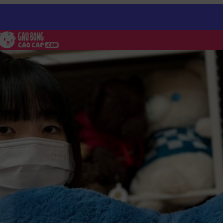
 Bông Cá Mập lông mịn dài