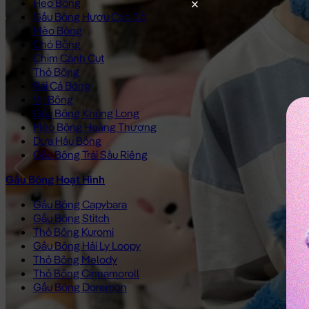
Heo Bông
Gấu Bông Hươu Cao Cổ
Mèo Bông
Chó Bông
Chim Cánh Cụt
Thỏ Bông
Rái Cá Bông
Vịt Bông
Gấu Bông Khủng Long
Mèo Bông Hoàng Thượng
Dưa Hấu Bông
Gấu Bông Trái Sầu Riêng
Gấu Bông Hoạt Hình
Gấu Bông Capybara
Gấu Bông Stitch
Thỏ Bông Kuromi
Gấu Bông Hải Ly Loopy
Thỏ Bông Melody
Thỏ Bông Cinnamoroll
Gấu Bông Doremon