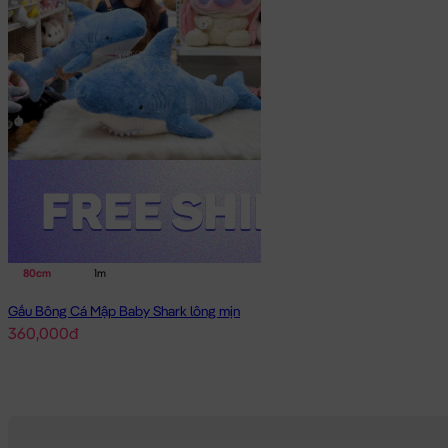
80cm
1m
Gấu Bông Cá Mập Baby Shark lông mịn
360,000đ