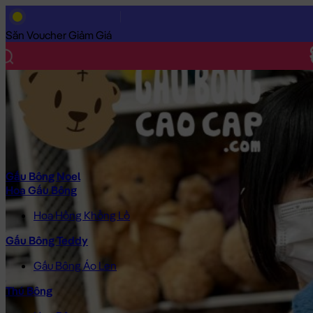
Trang Chủ
/
Gấu Bông Cao Cấp
/
Thú Bông
/
Cá Mập Bông
/
Gấu
Săn Voucher Giảm Giá
Gấu Bông Noel
Hoa Gấu Bông
Hoa Hồng Khổng Lồ
Gấu Bông Teddy
Gấu Bông Áo Len
Thú Bông