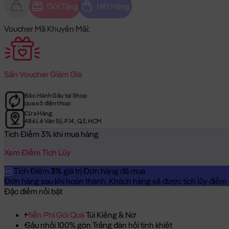
Gửi Tặng
Hết Hàng
Voucher Mã Khuyến Mãi:
Săn
Voucher Giảm Giá
Bảo Hành Gấu tại Shop
qua số điện thoại
Cửa Hàng:
486 Lê Văn Sỹ, P.14, Q.3, HCM
Tích Điểm 3% khi mua hàng
Xem Điểm Tích Lũy
Tích Điểm
3%
giá trị Đơn hàng đã mua
Đơn hàng sau khi hoàn thành, Khách hàng sẽ được tích lũy điểm = 
Đặc điểm nổi bật
Miễn Phí Gói Quà
Túi Kiếng & Nơ
Gấu nhồi 100% gòn Trắng đàn hồi tinh khiết