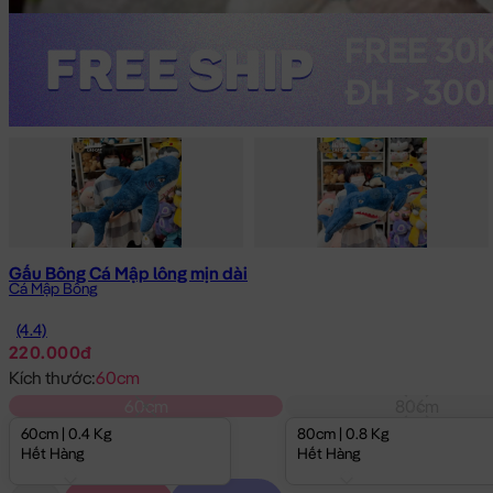
Gấu Bông Cá Mập lông mịn dài
Cá Mập Bông
(4.4)
220.000đ
Kích thước:
60cm
60cm
80cm
60cm | 0.4 Kg
80cm | 0.8 Kg
Hết Hàng
Hết Hàng