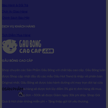
Gấu Bông Cá Mập cosplay Ong Vàng
Bảo Hành & Đổi Trả
Dịch Vụ Giao Hàng
Chính Sách Bảo Mật
DỊCH VỤ KHÁCH HÀNG
Tích Điểm Mua Hàng
GẤU BÔNG CAO CẤP
Shop chuyên các Sản Phẩm Gấu Bông với chất liệu cao cấp. Gấu Bông luôn
được Shop cập nhật đầy đủ các mẫu Gấu Hot Trend & nhập về phiên bản
Original nhất. Gấu Bông sẽ được bảo hành đường chỉ may trọn đời tại cửa
0
SẢN PHẨM
hàng, Khách mua hàng sẽ được tích lũy điểm 3% giá trị đơn hàng đã mua.
0₫
Khách mua hàng đơn >300k sẽ được Giảm ngay 30k phí ship. Shop Gói
Quà & Hút chân không miễn phí + Tặng thiệp gửi lời yêu thương.