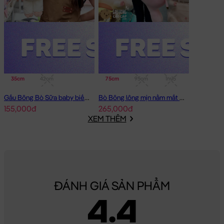
35cm
42cm
75cm
95cm
1m15
Gấu Bông Bò Sữa baby biết chạy
Bò Bông lông mịn nằm mắt To
155,000đ
265,000đ
XEM THÊM
ĐÁNH GIÁ SẢN PHẨM
4.4