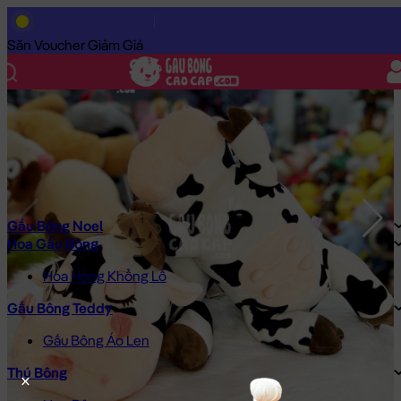
Trang Chủ
/
Gấu Bông Cao Cấp
/
Thú Bông
/
Gấu Bông Con Bò
Săn Voucher Giảm Giá
Gấu Bông Noel
Hoa Gấu Bông
Hoa Hồng Khổng Lồ
Gấu Bông Teddy
Gấu Bông Áo Len
Thú Bông