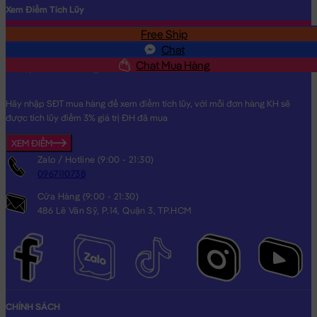
Xem Điểm Tích Lũy
Free Ship
SĐT
Chat
Chat Mua Hàng
Hãy nhập SĐT mua hàng để xem điểm tích lũy, với mỗi đơn hàng KH sẽ
được tích lũy điểm 3% giá trị ĐH đã mua
XEM ĐIỂM
Zalo / Hotline (9:00 - 21:30)
0967110738
Cửa Hàng (9:00 - 21:30)
486 Lê Văn Sỹ, P.14, Quận 3, TP.HCM
CHÍNH SÁCH