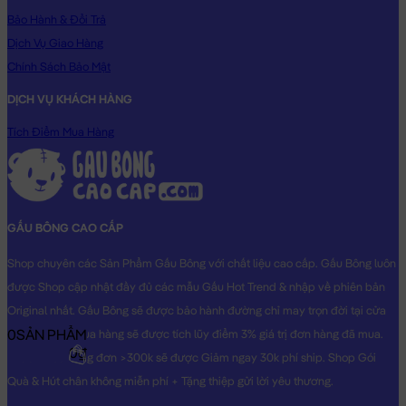
Bảo Hành & Đổi Trả
Gấu Bông Bò Sữa nằm lè lưỡi
Dịch Vụ Giao Hàng
Chính Sách Bảo Mật
DỊCH VỤ KHÁCH HÀNG
Tích Điểm Mua Hàng
GẤU BÔNG CAO CẤP
Shop chuyên các Sản Phẩm Gấu Bông với chất liệu cao cấp. Gấu Bông luôn
được Shop cập nhật đầy đủ các mẫu Gấu Hot Trend & nhập về phiên bản
Original nhất. Gấu Bông sẽ được bảo hành đường chỉ may trọn đời tại cửa
0
SẢN PHẨM
hàng, Khách mua hàng sẽ được tích lũy điểm 3% giá trị đơn hàng đã mua.
0₫
Khách mua hàng đơn >300k sẽ được Giảm ngay 30k phí ship. Shop Gói
Quà & Hút chân không miễn phí + Tặng thiệp gửi lời yêu thương.