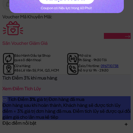
Gửi Tặng
Hết Hàng
Voucher Mã Khuyến Mãi:
Săn Ngay
Săn
Voucher Giảm Giá
Bảo Hành Gấu tại Shop
Mở cửa:
qua số điện thoại
9h Sáng - 9h30 Tối
Cửa Hàng:
Zalo/Hotline:
0967110738
486 Lê Văn Sỹ, P.14, Q.3, HCM
hỗ trợ từ 9h - 21h30
Tích Điểm 3% khi mua hàng
Xem Điểm Tích Lũy
Tích Điểm
3%
giá trị Đơn hàng đã mua
Đơn hàng sau khi hoàn thành, Khách hàng sẽ được tích lũy
điểm = 3% giá trị đơn hàng đã mua. Điểm tích lũy sẽ được qui đổi
giảm giá cho lần mua kế tiếp
Đặc điểm nổi bật