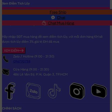
Xem Điểm Tích Lũy
Free Ship
SĐT
Chat
Chat Mua Hàng
Hãy nhập SĐT mua hàng để xem điểm tích lũy, với mỗi đơn hàng KH sẽ
được tích lũy điểm 3% giá trị ĐH đã mua
XEM ĐIỂM
Zalo / Hotline (9:00 - 21:30)
0967110738
Cửa Hàng (9:00 - 21:30)
486 Lê Văn Sỹ, P.14, Quận 3, TP.HCM
CHÍNH SÁCH