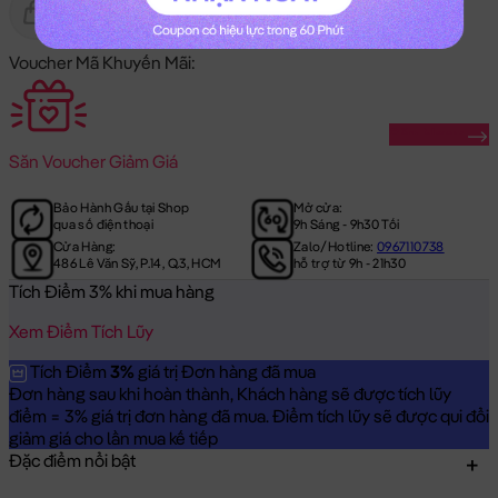
Gửi Tặng
Hết Hàng
Voucher Mã Khuyến Mãi:
Săn Ngay
Săn
Voucher Giảm Giá
Bảo Hành Gấu tại Shop
Mở cửa:
qua số điện thoại
9h Sáng - 9h30 Tối
Cửa Hàng:
Zalo/Hotline:
0967110738
486 Lê Văn Sỹ, P.14, Q.3, HCM
hỗ trợ từ 9h - 21h30
Tích Điểm 3% khi mua hàng
Xem Điểm Tích Lũy
Tích Điểm
3%
giá trị Đơn hàng đã mua
Đơn hàng sau khi hoàn thành, Khách hàng sẽ được tích lũy
điểm = 3% giá trị đơn hàng đã mua. Điểm tích lũy sẽ được qui đổi
giảm giá cho lần mua kế tiếp
Đặc điểm nổi bật