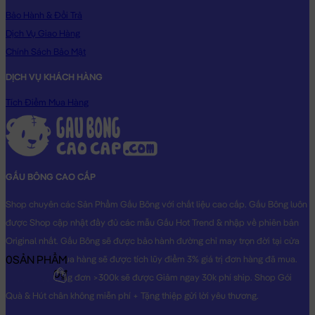
Bảo Hành & Đổi Trả
Dịch Vụ Giao Hàng
Chính Sách Bảo Mật
DỊCH VỤ KHÁCH HÀNG
Gấu Bông Bò gối ôm bình sữa
Tích Điểm Mua Hàng
Gấu Bông Bò gối ôm bình sữa đang nằm trong danh sách
những sản phẩm
Gấu Bông Con Bò
BÁN CHẠY và đang được
các bạn trẻ YÊU THÍCH NHẤT.
GẤU BÔNG CAO CẤP
Gấu Bông Bò gối ôm bình sữa
được thiết kế với 3 kích thước
Gấu Bông lớn nhỏ khác nhau: 75cm, 95cm, 1m15
Shop chuyên các Sản Phẩm Gấu Bông với chất liệu cao cấp. Gấu Bông luôn
Cách đo Size Gấu Bông:
được Shop cập nhật đầy đủ các mẫu Gấu Hot Trend & nhập về phiên bản
Gấu Ngồi (có chân): được đo từ đầu đến mông + từ
Original nhất. Gấu Bông sẽ được bảo hành đường chỉ may trọn đời tại cửa
mông đến chân (Theo chữ L)
0
SẢN PHẨM
hàng, Khách mua hàng sẽ được tích lũy điểm 3% giá trị đơn hàng đã mua.
Gấu Dài: được đo từ đầu đến phần dài cuối cùng
0₫
Khách mua hàng đơn >300k sẽ được Giảm ngay 30k phí ship. Shop Gói
Quà & Hút chân không miễn phí + Tặng thiệp gửi lời yêu thương.
Chất Liệu:
Gấu Bông Bò gối ôm bình sữa được làm từ chất liệu