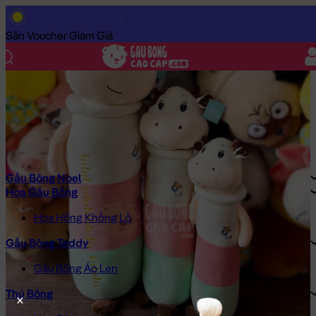
Trang Chủ
/
Gấu Bông Cao Cấp
/
Thú Bông
/
Gấu Bông Con Bò
Săn Voucher Giảm Giá
Gấu Bông Noel
Hoa Gấu Bông
Hoa Hồng Khổng Lồ
Gấu Bông Teddy
Gấu Bông Áo Len
Thú Bông