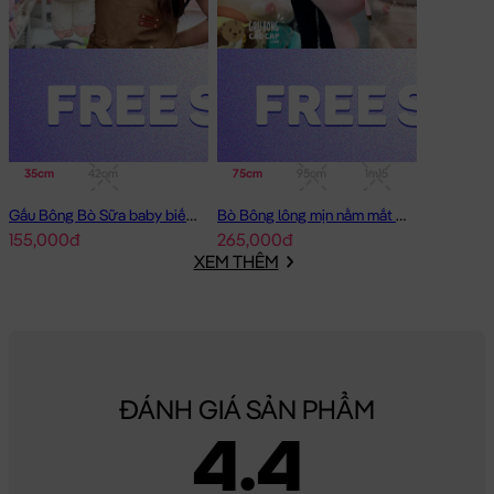
35cm
42cm
75cm
95cm
1m15
Gấu Bông Bò Sữa baby biết chạy
Bò Bông lông mịn nằm mắt To
155,000đ
265,000đ
XEM THÊM
ĐÁNH GIÁ SẢN PHẨM
4.4