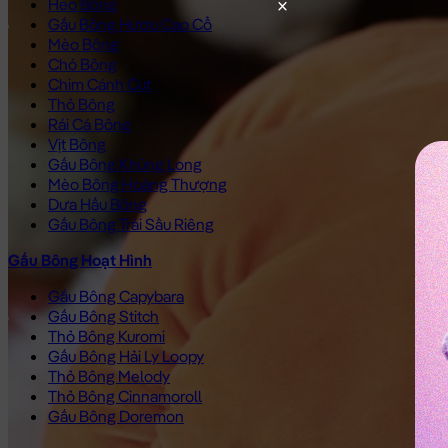
Heo Bông
Gấu Bông Hươu Cao Cổ
Mèo Bông
Chó Bông
Chim Cánh Cụt
Thỏ Bông
Rái Cá Bông
Vịt Bông
Gấu Bông Khủng Long
Mèo Bông Hoàng Thượng
Dưa Hấu Bông
Gấu Bông Trái Sầu Riêng
Gấu Bông Hoạt Hình
Gấu Bông Capybara
Gấu Bông Stitch
Thỏ Bông Kuromi
Gấu Bông Hải Ly Loopy
Thỏ Bông Melody
Thỏ Bông Cinnamoroll
Gấu Bông Doremon