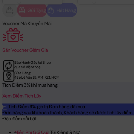
Gửi Tặng
Hết Hàng
Voucher Mã Khuyến Mãi:
Săn
Voucher Giảm Giá
Bảo Hành Gấu tại Shop
qua số điện thoại
Cửa Hàng:
486 Lê Văn Sỹ, P.14, Q.3, HCM
Tích Điểm 3% khi mua hàng
Xem Điểm Tích Lũy
Tích Điểm
3%
giá trị Đơn hàng đã mua
Đơn hàng sau khi hoàn thành, Khách hàng sẽ được tích lũy điểm = 
Đặc điểm nổi bật
Miễn Phí Gói Quà
Túi Kiếng & Nơ