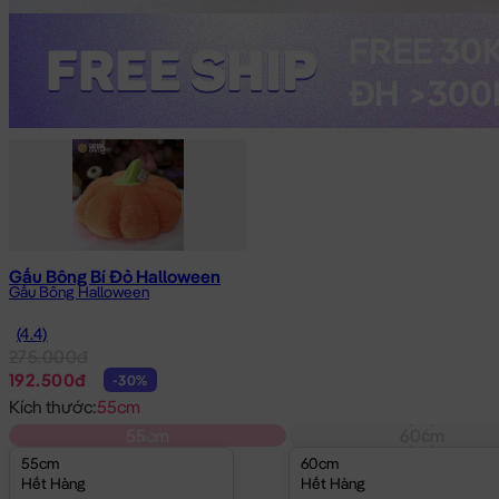
Gấu Bông Bí Đỏ Halloween
Gấu Bông Halloween
(4.4)
275.000đ
192.500đ
-30%
Kích thước:
55cm
55cm
60cm
55cm
60cm
Hết Hàng
Hết Hàng