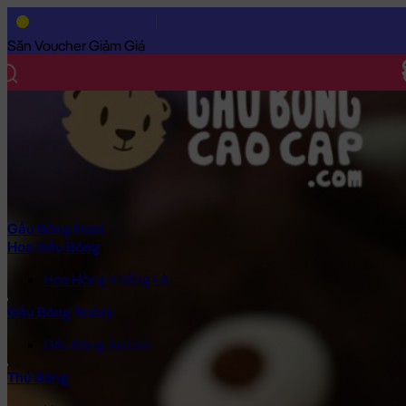
Trang Chủ
/
Gấu Bông Cao Cấp
/
Gấu Bông Hoạt Hình
/
Gấu Bôn
Săn Voucher Giảm Giá
Gấu Bông Noel
Hoa Gấu Bông
Hoa Hồng Khổng Lồ
Gấu Bông Teddy
Gấu Bông Áo Len
Thú Bông