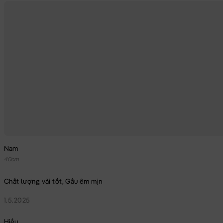
Nam
40cm
Chất lượng vải tốt, Gấu êm mịn
1.5.2025
Hiếu