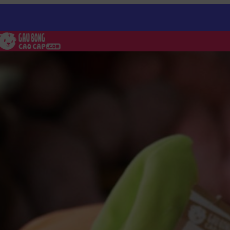
g Halloween
/
Gấu Bông Bí Đỏ Halloween