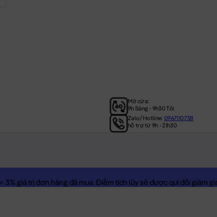
Mở cửa:
9h Sáng - 9h30 Tối
Zalo/Hotline:
0967110738
hỗ trợ từ 9h - 21h30
3% giá trị đơn hàng đã mua. Điểm tích lũy sẽ được qui đổi giảm giá