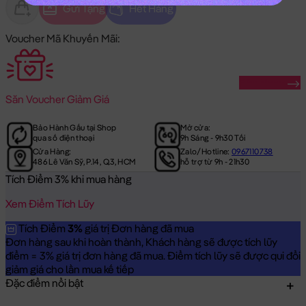
Gửi Tặng
Hết Hàng
Voucher Mã Khuyến Mãi:
Săn Ngay
Săn
Voucher Giảm Giá
Bảo Hành Gấu tại Shop
Mở cửa:
qua số điện thoại
9h Sáng - 9h30 Tối
Cửa Hàng:
Zalo/Hotline:
0967110738
486 Lê Văn Sỹ, P.14, Q.3, HCM
hỗ trợ từ 9h - 21h30
Tích Điểm 3% khi mua hàng
Xem Điểm Tích Lũy
Tích Điểm
3%
giá trị Đơn hàng đã mua
Đơn hàng sau khi hoàn thành, Khách hàng sẽ được tích lũy
điểm = 3% giá trị đơn hàng đã mua. Điểm tích lũy sẽ được qui đổi
giảm giá cho lần mua kế tiếp
Đặc điểm nổi bật