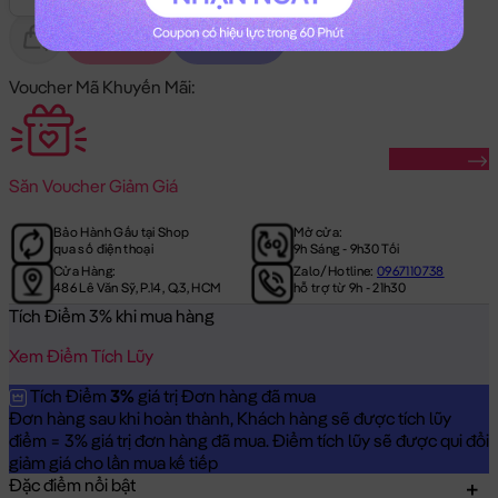
Gửi Tặng
Hết Hàng
Voucher Mã Khuyến Mãi:
Săn Ngay
Săn
Voucher Giảm Giá
Bảo Hành Gấu tại Shop
Mở cửa:
qua số điện thoại
9h Sáng - 9h30 Tối
Cửa Hàng:
Zalo/Hotline:
0967110738
486 Lê Văn Sỹ, P.14, Q.3, HCM
hỗ trợ từ 9h - 21h30
Tích Điểm 3% khi mua hàng
Xem Điểm Tích Lũy
Tích Điểm
3%
giá trị Đơn hàng đã mua
Đơn hàng sau khi hoàn thành, Khách hàng sẽ được tích lũy
điểm = 3% giá trị đơn hàng đã mua. Điểm tích lũy sẽ được qui đổi
giảm giá cho lần mua kế tiếp
Đặc điểm nổi bật