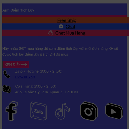
Xem Điểm Tích Lũy
Free Ship
SĐT
Chat
Chat Mua Hàng
Hãy nhập SĐT mua hàng để xem điểm tích lũy, với mỗi đơn hàng KH sẽ
được tích lũy điểm 3% giá trị ĐH đã mua
XEM ĐIỂM
Zalo / Hotline (9:00 - 21:30)
0967110738
Cửa Hàng (9:00 - 21:30)
486 Lê Văn Sỹ, P.14, Quận 3, TP.HCM