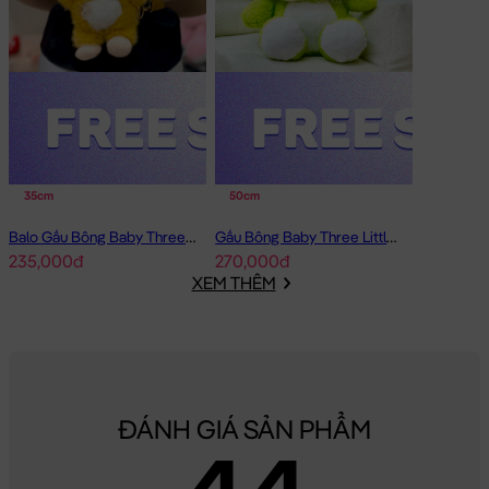
35cm
50cm
Balo Gấu Bông Baby Three cosplay Shiba
Gấu Bông Baby Three Little Boy cosplay Khủng Long xanh lá
235,000đ
270,000đ
XEM THÊM
ĐÁNH GIÁ SẢN PHẨM
4.4