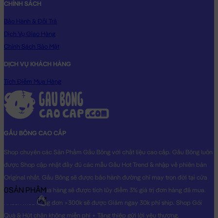
CHÍNH SÁCH
Bảo Hành & Đổi Trả
Dịch Vụ Giao Hàng
Chính Sách Bảo Mật
DỊCH VỤ KHÁCH HÀNG
Gấu Bông Baby Three cosplay Capybara
Tích Điểm Mua Hàng
GẤU BÔNG CAO CẤP
Shop chuyên các Sản Phẩm Gấu Bông với chất liệu cao cấp. Gấu Bông luôn
được Shop cập nhật đầy đủ các mẫu Gấu Hot Trend & nhập về phiên bản
Original nhất. Gấu Bông sẽ được bảo hành đường chỉ may trọn đời tại cửa
0
SẢN PHẨM
hàng, Khách mua hàng sẽ được tích lũy điểm 3% giá trị đơn hàng đã mua.
0₫
Khách mua hàng đơn >300k sẽ được Giảm ngay 30k phí ship. Shop Gói
Quà & Hút chân không miễn phí + Tặng thiệp gửi lời yêu thương.