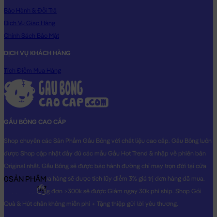
Bảo Hành & Đổi Trả
Dịch Vụ Giao Hàng
Chính Sách Bảo Mật
DỊCH VỤ KHÁCH HÀNG
Tích Điểm Mua Hàng
GẤU BÔNG CAO CẤP
Shop chuyên các Sản Phẩm Gấu Bông với chất liệu cao cấp. Gấu Bông luôn
được Shop cập nhật đầy đủ các mẫu Gấu Hot Trend & nhập về phiên bản
Original nhất. Gấu Bông sẽ được bảo hành đường chỉ may trọn đời tại cửa
0
SẢN PHẨM
hàng, Khách mua hàng sẽ được tích lũy điểm 3% giá trị đơn hàng đã mua.
0₫
Khách mua hàng đơn >300k sẽ được Giảm ngay 30k phí ship. Shop Gói
Quà & Hút chân không miễn phí + Tặng thiệp gửi lời yêu thương.