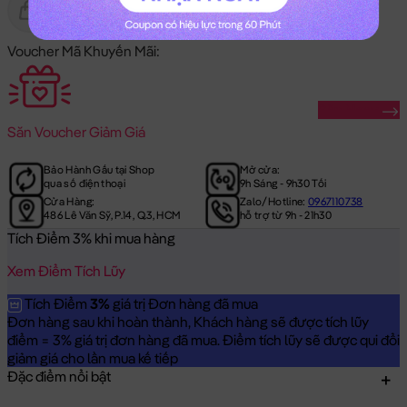
Gửi Tặng
Hết Hàng
Voucher Mã Khuyến Mãi:
Săn Ngay
Săn
Voucher Giảm Giá
Bảo Hành Gấu tại Shop
Mở cửa:
qua số điện thoại
9h Sáng - 9h30 Tối
Cửa Hàng:
Zalo/Hotline:
0967110738
486 Lê Văn Sỹ, P.14, Q.3, HCM
hỗ trợ từ 9h - 21h30
Tích Điểm 3% khi mua hàng
Xem Điểm Tích Lũy
Tích Điểm
3%
giá trị Đơn hàng đã mua
Đơn hàng sau khi hoàn thành, Khách hàng sẽ được tích lũy
điểm = 3% giá trị đơn hàng đã mua. Điểm tích lũy sẽ được qui đổi
giảm giá cho lần mua kế tiếp
Đặc điểm nổi bật