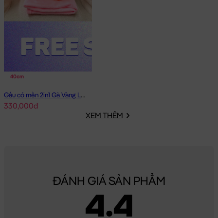
40cm
Gấu có mền 2in1 Gà Vàng Lông Smooth
330,000đ
XEM THÊM
ĐÁNH GIÁ SẢN PHẨM
4.4
Gà đứng choàng khăn