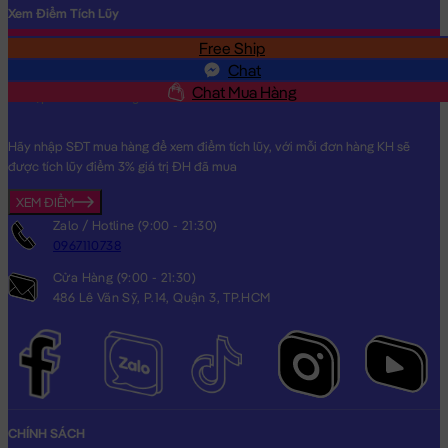
Xem Điểm Tích Lũy
Free Ship
SĐT
Chat
Chat Mua Hàng
Hãy nhập SĐT mua hàng để xem điểm tích lũy, với mỗi đơn hàng KH sẽ
được tích lũy điểm 3% giá trị ĐH đã mua
XEM ĐIỂM
Zalo / Hotline (9:00 - 21:30)
0967110738
Cửa Hàng (9:00 - 21:30)
486 Lê Văn Sỹ, P.14, Quận 3, TP.HCM
CHÍNH SÁCH
Gà Bông vàng gối ôm dài