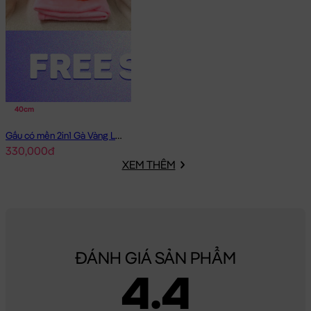
40cm
Gấu có mền 2in1 Gà Vàng Lông Smooth
330,000đ
XEM THÊM
ĐÁNH GIÁ SẢN PHẨM
4.4