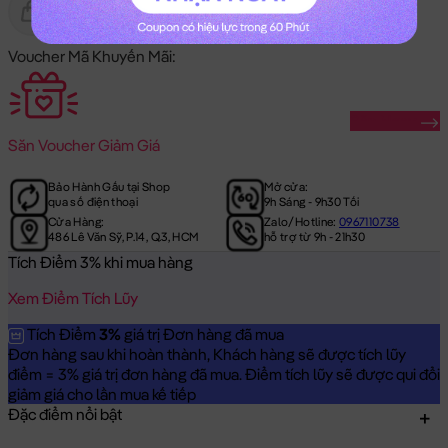
Gửi Tặng
Hết Hàng
Voucher Mã Khuyến Mãi:
Săn Ngay
Săn
Voucher Giảm Giá
Bảo Hành Gấu tại Shop
Mở cửa:
qua số điện thoại
9h Sáng - 9h30 Tối
Cửa Hàng:
Zalo/Hotline:
0967110738
486 Lê Văn Sỹ, P.14, Q.3, HCM
hỗ trợ từ 9h - 21h30
Tích Điểm 3% khi mua hàng
Xem Điểm Tích Lũy
Tích Điểm
3%
giá trị Đơn hàng đã mua
Đơn hàng sau khi hoàn thành, Khách hàng sẽ được tích lũy
điểm = 3% giá trị đơn hàng đã mua. Điểm tích lũy sẽ được qui đổi
giảm giá cho lần mua kế tiếp
Đặc điểm nổi bật