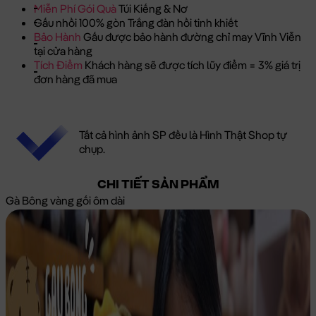
Miễn Phí Gói Quà
Túi Kiếng & Nơ
Gấu nhồi 100% gòn Trắng đàn hồi tinh khiết
Bảo Hành
Gấu được bảo hành đường chỉ may Vĩnh Viễn
tại cửa hàng
Tích Điểm
Khách hàng sẽ được tích lũy điểm = 3% giá trị
đơn hàng đã mua
Tất cả hình ảnh SP đều là Hình Thật Shop tự
chụp.
CHI TIẾT SẢN PHẨM
Gà Bông vàng gối ôm dài