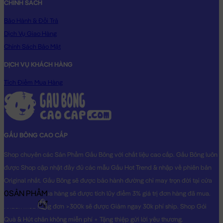
CHÍNH SÁCH
Bảo Hành & Đổi Trả
Dịch Vụ Giao Hàng
Chính Sách Bảo Mật
DỊCH VỤ KHÁCH HÀNG
Tích Điểm Mua Hàng
GẤU BÔNG CAO CẤP
Shop chuyên các Sản Phẩm Gấu Bông với chất liệu cao cấp. Gấu Bông luôn
được Shop cập nhật đầy đủ các mẫu Gấu Hot Trend & nhập về phiên bản
Original nhất. Gấu Bông sẽ được bảo hành đường chỉ may trọn đời tại cửa
0
SẢN PHẨM
hàng, Khách mua hàng sẽ được tích lũy điểm 3% giá trị đơn hàng đã mua.
0₫
Khách mua hàng đơn >300k sẽ được Giảm ngay 30k phí ship. Shop Gói
Quà & Hút chân không miễn phí + Tặng thiệp gửi lời yêu thương.