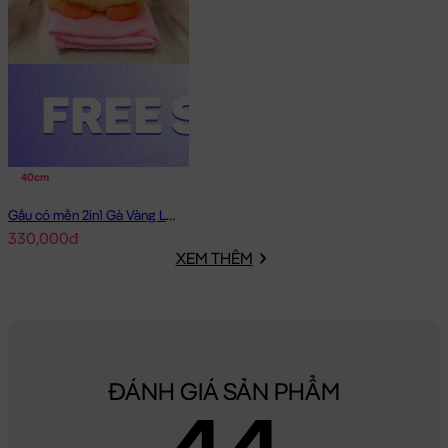
40cm
Gấu có mền 2in1 Gà Vàng Lông Smooth
330,000đ
XEM THÊM
ĐÁNH GIÁ SẢN PHẨM
4.4