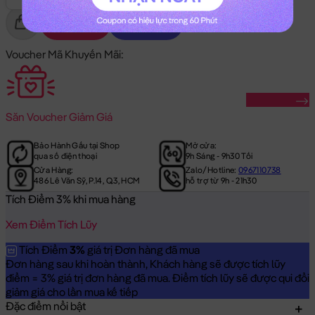
Gửi Tặng
Mua Ngay
Voucher Mã Khuyến Mãi:
Săn Ngay
Săn
Voucher Giảm Giá
Bảo Hành Gấu tại Shop
Mở cửa:
qua số điện thoại
9h Sáng - 9h30 Tối
Cửa Hàng:
Zalo/Hotline:
0967110738
486 Lê Văn Sỹ, P.14, Q.3, HCM
hỗ trợ từ 9h - 21h30
Tích Điểm 3% khi mua hàng
Xem Điểm Tích Lũy
Tích Điểm
3%
giá trị Đơn hàng đã mua
Đơn hàng sau khi hoàn thành, Khách hàng sẽ được tích lũy
điểm = 3% giá trị đơn hàng đã mua. Điểm tích lũy sẽ được qui đổi
giảm giá cho lần mua kế tiếp
Đặc điểm nổi bật