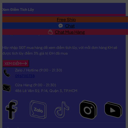
Xem Điểm Tích Lũy
Free Ship
SĐT
Chat
Chat Mua Hàng
Hãy nhập SĐT mua hàng để xem điểm tích lũy, với mỗi đơn hàng KH sẽ
được tích lũy điểm 3% giá trị ĐH đã mua
XEM ĐIỂM
Zalo / Hotline (9:00 - 21:30)
0967110738
Cửa Hàng (9:00 - 21:30)
486 Lê Văn Sỹ, P.14, Quận 3, TP.HCM