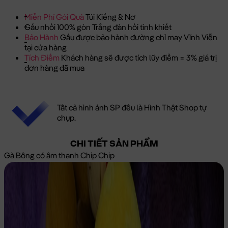
Miễn Phí Gói Quà
Túi Kiếng & Nơ
Gấu nhồi 100% gòn Trắng đàn hồi tinh khiết
Bảo Hành
Gấu được bảo hành đường chỉ may Vĩnh Viễn
tại cửa hàng
Tích Điểm
Khách hàng sẽ được tích lũy điểm = 3% giá trị
đơn hàng đã mua
Tất cả hình ảnh SP đều là Hình Thật Shop tự
chụp.
CHI TIẾT SẢN PHẨM
Gà Bông có âm thanh Chip Chip